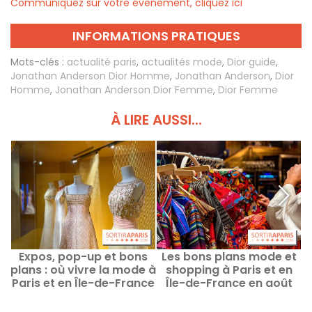
Communiquez sur votre évènement, cliquez ici
INFORMATIONS PRATIQUES
Mots-clés :
actualité paris
,
actualités mode
,
Dior guide
,
Jonathan Anderson Dior Homme
,
Jonathan Anderson
,
Dior
Homme
,
Jonathan Anderson Dior Femme
,
Dior Femme
À LIRE AUSSI...
Expos, pop-up et bons
Les bons plans mode et
L
plans : où vivre la mode à
shopping à Paris et en
c
Paris et en Île-de-France
Île-de-France en août
en août 2026 ?
2026