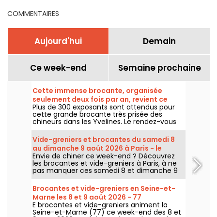
COMMENTAIRES
Aujourd'hui
Demain
Ce week-end
Semaine prochaine
Cette immense brocante, organisée
seulement deux fois par an, revient ce
Plus de 300 exposants sont attendus pour
week-end dans les Yvelines
cette grande brocante très prisée des
chineurs dans les Yvelines. Le rendez-vous
revient sous le parking du Carrefour de
Montesson le dimanche 9 août 2026.
Vide-greniers et brocantes du samedi 8
au dimanche 9 août 2026 à Paris - le
Envie de chiner ce week-end ? Découvrez
programme du week-end
les brocantes et vide-greniers à Paris, à ne
pas manquer ces samedi 8 et dimanche 9
août 2026 pour faire le plein de bonnes
affaires.
Brocantes et vide-greniers en Seine-et-
Marne les 8 et 9 août 2026 - 77
E brocantes et vide-greniers animent la
Seine-et-Marne (77) ce week-end des 8 et