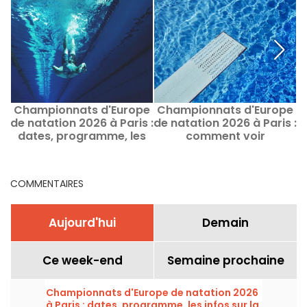
Championnats d'Europe
Championnats d'Europe
C
de natation 2026 à Paris :
de natation 2026 à Paris :
d
dates, programme, les
comment voir
&
infos sur la compétition
gratuitement certaines
épreuves ?
COMMENTAIRES
Aujourd'hui
Demain
Ce week-end
Semaine prochaine
Championnats d'Europe de natation 2026
à Paris : dates, programme, les infos sur la