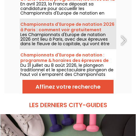
En avril 2023, la France déposait sa
compétition
candidature pour accueillir les
Championnats d'Europe de natation en
2026. Du 31 juillet au 16 août, le Centre
Aquatique Olympique vous attend pour
Championnats d'Europe de natation 2026
encourager nos nageurs. Voici toutes les
à Paris : comment voir gratuitement
informations à connaître sur la compétition
Les Championnats d'Europe de natation
certaines épreuves ?
et les épreuves !
2026 ont lieu à Paris, avec deux épreuves
dans le fleuve de la capitale, qui vont être
plus accessibles au grand public ! Comment
observer les compétitions en eau libre et le
Championnats d'Europe de natation :
plongeon de haut vol, au mois d'août
programme & horaires des épreuves de
prochain ?
Du 31 juillet au 8 août 2026, le plongeon
plongeon et de haut vol
traditionnel et le spectaculaire plongeon de
haut vol s'emparent des Championnats
d'Europe de natation. Entre le bassin
olympique de Saint-Denis et le cadre
Affinez votre recherche
naturel de la Seine, les meilleurs plongeurs
du continent vont s'élancer pour des figures
acrobatiques saisissantes.
LES DERNIERS CITY-GUIDES