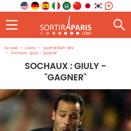
Accueil
Loisirs
Sport et Bien-être
Sochaux : giuly - "gagner"
SOCHAUX : GIULY -
"GAGNER"