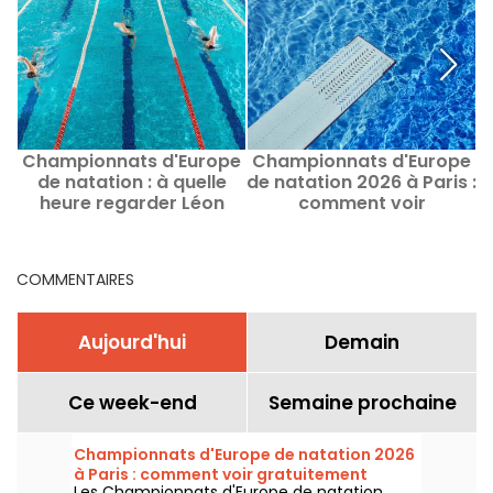
Championnats d'Europe
Championnats d'Europe
C
de natation : à quelle
de natation 2026 à Paris :
d
heure regarder Léon
comment voir
&
Marchand et Maxime
gratuitement certaines
Grousset ?
épreuves ?
COMMENTAIRES
Aujourd'hui
Demain
Ce week-end
Semaine prochaine
Championnats d'Europe de natation 2026
à Paris : comment voir gratuitement
Les Championnats d'Europe de natation