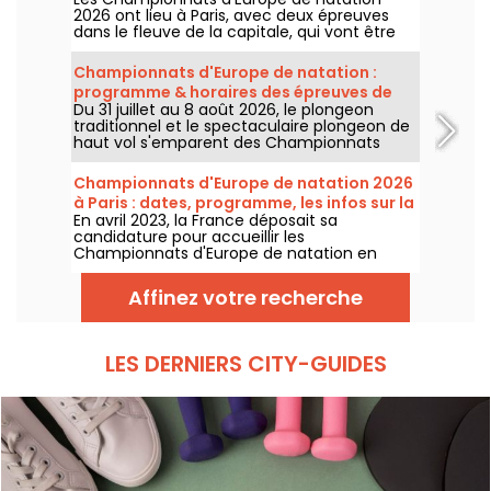
certaines épreuves ?
2026 ont lieu à Paris, avec deux épreuves
dans le fleuve de la capitale, qui vont être
plus accessibles au grand public ! Comment
observer les compétitions en eau libre et le
Championnats d'Europe de natation :
plongeon de haut vol, au mois d'août
programme & horaires des épreuves de
prochain ?
Du 31 juillet au 8 août 2026, le plongeon
plongeon et de haut vol
traditionnel et le spectaculaire plongeon de
haut vol s'emparent des Championnats
d'Europe de natation. Entre le bassin
olympique de Saint-Denis et le cadre
Championnats d'Europe de natation 2026
naturel de la Seine, les meilleurs plongeurs
à Paris : dates, programme, les infos sur la
du continent vont s'élancer pour des figures
En avril 2023, la France déposait sa
compétition
acrobatiques saisissantes.
candidature pour accueillir les
Championnats d'Europe de natation en
2026. Du 31 juillet au 16 août, le Centre
Aquatique Olympique vous attend pour
Affinez votre recherche
encourager nos nageurs. Voici toutes les
informations à connaître sur la compétition
et les épreuves !
LES DERNIERS CITY-GUIDES