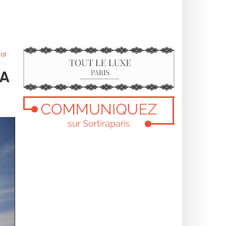
nal
RA