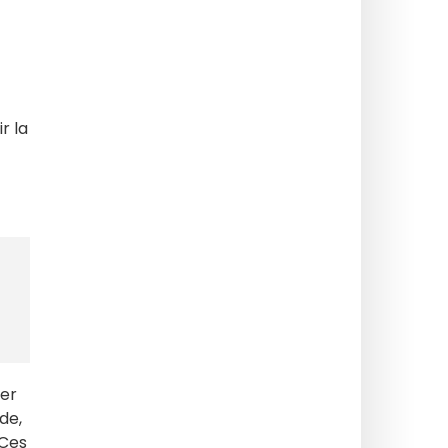
r la
ier
ade,
 Ces