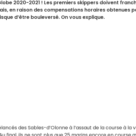
Globe 2020-2021 ! Les premiers skippers doivent franch
. Mais, en raison des compensations horaires obtenues p
risque d’être bouleversé. On vous explique.
lancés des Sables-d’Olonne à l’assaut de la course à la v
 Au final, ils ne sont plus que 25 marins encore en course 