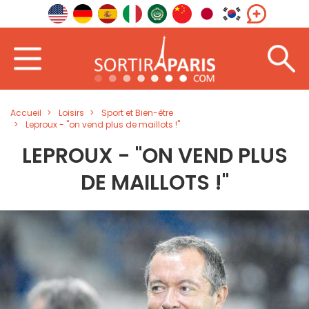
Accueil
Loisirs
Sport et Bien-être
Leproux - "on vend plus de maillots !"
LEPROUX - "ON VEND PLUS
DE MAILLOTS !"