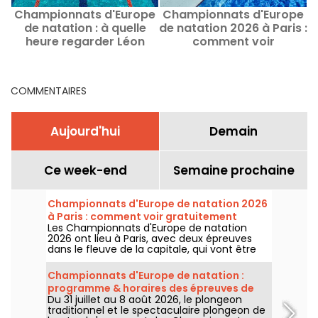
Championnats d'Europe
Championnats d'Europe
C
de natation : à quelle
de natation 2026 à Paris :
d
heure regarder Léon
comment voir
&
Marchand et Maxime
gratuitement certaines
Grousset ?
épreuves ?
COMMENTAIRES
Aujourd'hui
Demain
Ce week-end
Semaine prochaine
Championnats d'Europe de natation 2026
à Paris : comment voir gratuitement
Les Championnats d'Europe de natation
certaines épreuves ?
2026 ont lieu à Paris, avec deux épreuves
dans le fleuve de la capitale, qui vont être
plus accessibles au grand public ! Comment
observer les compétitions en eau libre et le
Championnats d'Europe de natation :
plongeon de haut vol, au mois d'août
programme & horaires des épreuves de
prochain ?
Du 31 juillet au 8 août 2026, le plongeon
plongeon et de haut vol
traditionnel et le spectaculaire plongeon de