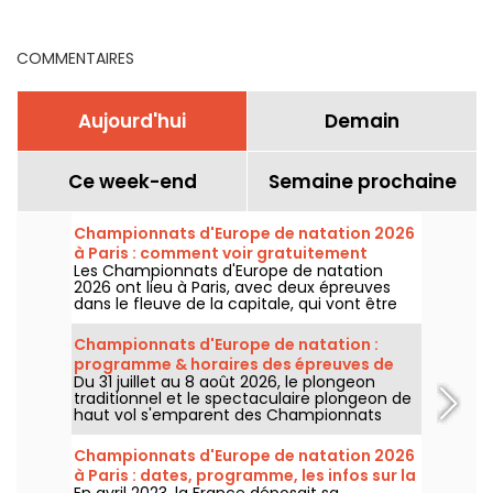
demain
COMMENTAIRES
Aujourd'hui
Demain
Ce week-end
Semaine prochaine
Championnats d'Europe de natation 2026
à Paris : comment voir gratuitement
Les Championnats d'Europe de natation
certaines épreuves ?
2026 ont lieu à Paris, avec deux épreuves
dans le fleuve de la capitale, qui vont être
plus accessibles au grand public ! Comment
observer les compétitions en eau libre et le
Championnats d'Europe de natation :
plongeon de haut vol, au mois d'août
programme & horaires des épreuves de
prochain ?
Du 31 juillet au 8 août 2026, le plongeon
plongeon et de haut vol
traditionnel et le spectaculaire plongeon de
haut vol s'emparent des Championnats
d'Europe de natation. Entre le bassin
olympique de Saint-Denis et le cadre
Championnats d'Europe de natation 2026
naturel de la Seine, les meilleurs plongeurs
à Paris : dates, programme, les infos sur la
du continent vont s'élancer pour des figures
En avril 2023, la France déposait sa