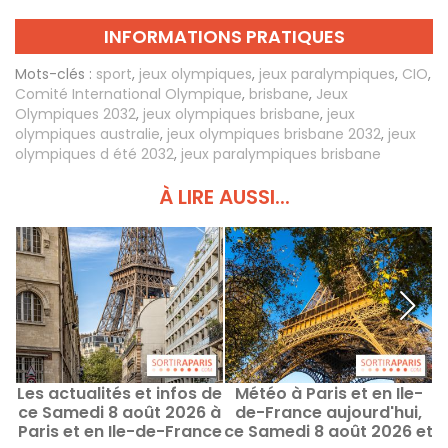
INFORMATIONS PRATIQUES
Mots-clés :
sport
,
jeux olympiques
,
jeux paralympiques
,
CIO
,
Comité International Olympique
,
brisbane
,
Jeux
Olympiques 2032
,
jeux olympiques brisbane
,
jeux
olympiques australie
,
jeux olympiques brisbane 2032
,
jeux
olympiques d été 2032
,
jeux paralympiques brisbane
À LIRE AUSSI...
Les actualités et infos de
Météo à Paris et en Ile-
H
ce Samedi 8 août 2026 à
de-France aujourd'hui,
Paris et en Ile-de-France
ce Samedi 8 août 2026 et