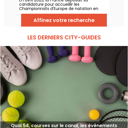
compétition
acrobatiques saisissantes.
candidature pour accueillir les
Championnats d'Europe de natation en
2026. Du 31 juillet au 16 août, le Centre
Aquatique Olympique vous attend pour
Affinez votre recherche
encourager nos nageurs. Voici toutes les
informations à connaître sur la compétition
et les épreuves !
LES DERNIERS CITY-GUIDES
Quai 54, courses sur le canal, les évènements