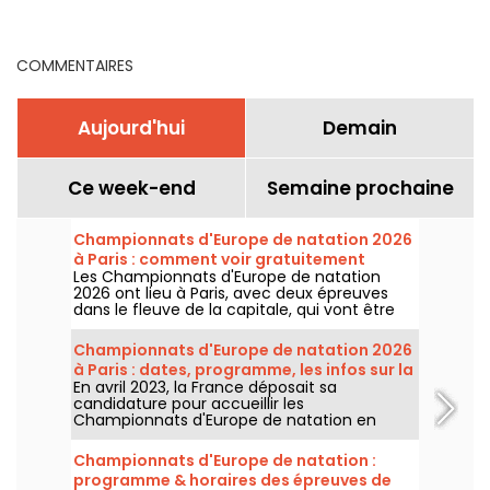
gratuitement certaines
infos sur la compétition
épreuves ?
COMMENTAIRES
Aujourd'hui
Demain
Ce week-end
Semaine prochaine
Championnats d'Europe de natation 2026
à Paris : comment voir gratuitement
Les Championnats d'Europe de natation
certaines épreuves ?
2026 ont lieu à Paris, avec deux épreuves
dans le fleuve de la capitale, qui vont être
plus accessibles au grand public ! Comment
observer les compétitions en eau libre et le
Championnats d'Europe de natation 2026
plongeon de haut vol, au mois d'août
à Paris : dates, programme, les infos sur la
prochain ?
En avril 2023, la France déposait sa
compétition
candidature pour accueillir les
Championnats d'Europe de natation en
2026. Du 31 juillet au 16 août, le Centre
Aquatique Olympique vous attend pour
Championnats d'Europe de natation :
encourager nos nageurs. Voici toutes les
programme & horaires des épreuves de
informations à connaître sur la compétition