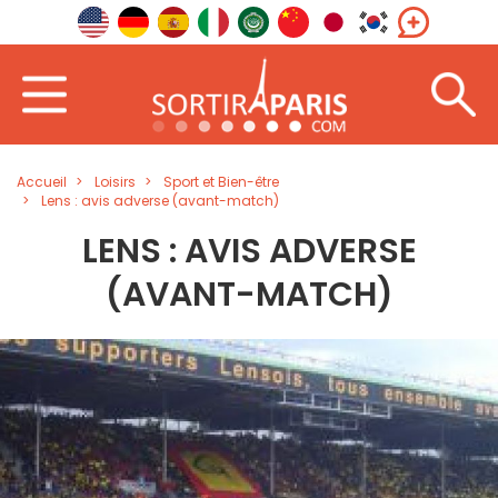
Accueil
Loisirs
Sport et Bien-être
Lens : avis adverse (avant-match)
LENS : AVIS ADVERSE
(AVANT-MATCH)