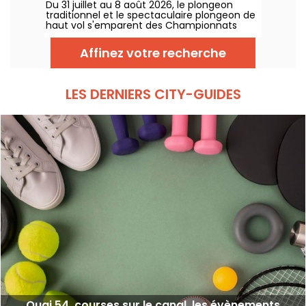
Du 31 juillet au 8 août 2026, le plongeon
plongeon et de haut vol
et les épreuves !
traditionnel et le spectaculaire plongeon de
haut vol s'emparent des Championnats
d'Europe de natation. Entre le bassin
olympique de Saint-Denis et le cadre
Affinez votre recherche
naturel de la Seine, les meilleurs plongeurs
du continent vont s'élancer pour des figures
acrobatiques saisissantes.
LES DERNIERS CITY-GUIDES
Quai 54, courses sur le canal, les évènements