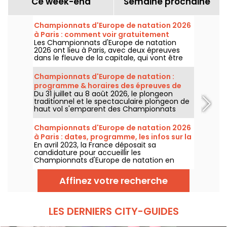
Ce week-end
Semaine prochaine
Championnats d'Europe de natation 2026
à Paris : comment voir gratuitement
Les Championnats d'Europe de natation
certaines épreuves ?
2026 ont lieu à Paris, avec deux épreuves
dans le fleuve de la capitale, qui vont être
plus accessibles au grand public ! Comment
observer les compétitions en eau libre et le
Championnats d'Europe de natation :
plongeon de haut vol, au mois d'août
programme & horaires des épreuves de
prochain ?
Du 31 juillet au 8 août 2026, le plongeon
plongeon et de haut vol
traditionnel et le spectaculaire plongeon de
haut vol s'emparent des Championnats
d'Europe de natation. Entre le bassin
olympique de Saint-Denis et le cadre
Championnats d'Europe de natation 2026
naturel de la Seine, les meilleurs plongeurs
à Paris : dates, programme, les infos sur la
du continent vont s'élancer pour des figures
En avril 2023, la France déposait sa
compétition
acrobatiques saisissantes.
candidature pour accueillir les
Championnats d'Europe de natation en
2026. Du 31 juillet au 16 août, le Centre
Aquatique Olympique vous attend pour
Affinez votre recherche
encourager nos nageurs. Voici toutes les
informations à connaître sur la compétition
et les épreuves !
LES DERNIERS CITY-GUIDES