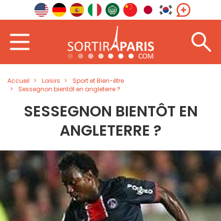
Accueil
Loisirs
Sport et Bien-être
Sessegnon bientôt en angleterre ?
SESSEGNON BIENTÔT EN
ANGLETERRE ?