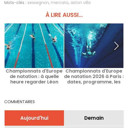
Mots-clés :
sessegnon
,
mercato
,
aston villa
À LIRE AUSSI...
Championnats d'Europe
Championnats d'Europe
C
de natation : à quelle
de natation 2026 à Paris :
heure regarder Léon
dates, programme, les
Marchand et Maxime
infos sur la compétition
m
Grousset ?
COMMENTAIRES
Aujourd'hui
Demain