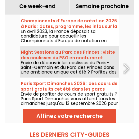
Ce week-end
Semaine prochaine
Championnats d'Europe de natation 2026
à Paris : dates, programme, les infos sur la
En avril 2023, la France déposait sa
compétition
candidature pour accueillir les
Championnats d'Europe de natation en
2026. Du 31 juillet au 16 août, le Centre
Aquatique Olympique vous attend pour
Night Sessions au Parc des Princes : visite
encourager nos nageurs. Voici toutes les
des coulisses du PSG en nocturne et
informations à connaître sur la compétition
Envie de découvrir les coulisses du Paris-
guinguette festive avec DJ sets
et les épreuves !
Saint-Germain et du Parc des Princes dans
une ambiance unique cet été ? Profitez des
night sessions pour accéder au stade de
nuit et profiter de nombreuses animations
Paris Sport Dimanches 2026 : des cours de
festives. Voici le programme pour cet été
sport gratuits cet été dans les parcs
2026 !
Envie de profiter de cours de sport gratuits ?
parisiens
Paris Sport Dimanches vous attend tous les
dimanches jusqu'au 13 septembre 2026 pour
des séances sportives gratuites et sans
inscription !
Affinez votre recherche
LES DERNIERS CITY-GUIDES