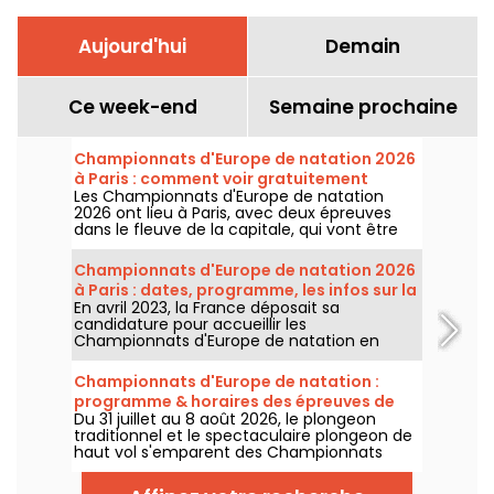
Aujourd'hui
Demain
Ce week-end
Semaine prochaine
Championnats d'Europe de natation 2026
à Paris : comment voir gratuitement
Les Championnats d'Europe de natation
certaines épreuves ?
2026 ont lieu à Paris, avec deux épreuves
dans le fleuve de la capitale, qui vont être
plus accessibles au grand public ! Comment
observer les compétitions en eau libre et le
Championnats d'Europe de natation 2026
plongeon de haut vol, au mois d'août
à Paris : dates, programme, les infos sur la
prochain ?
En avril 2023, la France déposait sa
compétition
candidature pour accueillir les
Championnats d'Europe de natation en
2026. Du 31 juillet au 16 août, le Centre
Aquatique Olympique vous attend pour
Championnats d'Europe de natation :
encourager nos nageurs. Voici toutes les
programme & horaires des épreuves de
informations à connaître sur la compétition
Du 31 juillet au 8 août 2026, le plongeon
plongeon et de haut vol
et les épreuves !
traditionnel et le spectaculaire plongeon de
haut vol s'emparent des Championnats
d'Europe de natation. Entre le bassin
olympique de Saint-Denis et le cadre