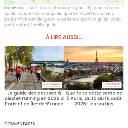
Mots-clés :
sport
,
bois de boulogne
,
paris 16
,
course à pied
guide
,
course originale guide
,
quartier Muette
,
course à
pied enfant famille guide
,
expérience sportive guide
,
paris
,
sport enfant famille guide
À LIRE AUSSI...
Le guide des courses à
Que faire cette semaine
W
pied et running en 2026 à
à Paris, du 10 au 16 août
Paris et en Île-de-France
2026 : les sorties
incontournables
COMMENTAIRES