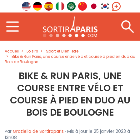
Accueil
Loisirs
Sport et Bien-être
Bike & Run Paris, une course entre vélo et course à pied en duo au
Bois de Boulogne
BIKE & RUN PARIS, UNE
COURSE ENTRE VÉLO ET
COURSE À PIED EN DUO AU
BOIS DE BOULOGNE
Par
Graziella de Sortiraparis
· Mis à jour le 25 janvier 2023 à
13h08