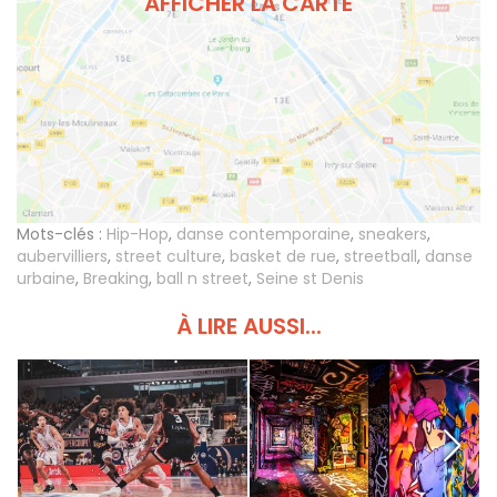
AFFICHER LA CARTE
Mots-clés :
Hip-Hop
,
danse contemporaine
,
sneakers
,
aubervilliers
,
street culture
,
basket de rue
,
streetball
,
danse
urbaine
,
Breaking
,
ball n street
,
Seine st Denis
À LIRE AUSSI...