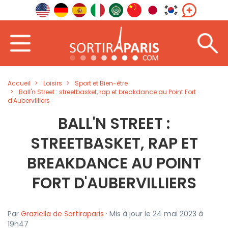
Accueil
Loisirs
Sport et Bien-être
Ball'n Street : streetbasket, rap et breakdance au Point Fort
d'Aubervilliers
BALL'N STREET :
STREETBASKET, RAP ET
BREAKDANCE AU POINT
FORT D'AUBERVILLIERS
Par
Graziella de Sortiraparis
· Mis à jour le 24 mai 2023 à
19h47