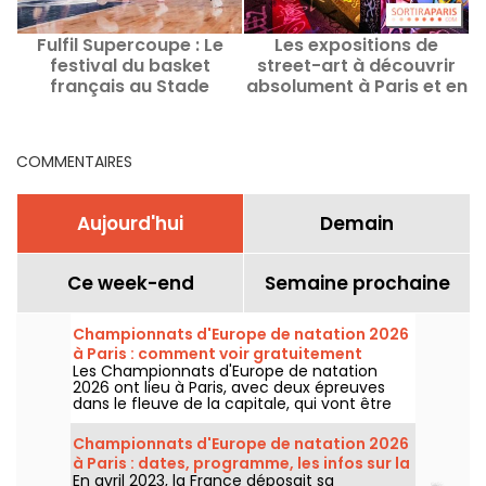
Fulfil Supercoupe : Le
Les expositions de
J
festival du basket
street-art à découvrir
français au Stade
absolument à Paris et en
Roland-Garros
Île-de-France
COMMENTAIRES
Aujourd'hui
Demain
Ce week-end
Semaine prochaine
Championnats d'Europe de natation 2026
à Paris : comment voir gratuitement
Les Championnats d'Europe de natation
certaines épreuves ?
2026 ont lieu à Paris, avec deux épreuves
dans le fleuve de la capitale, qui vont être
plus accessibles au grand public ! Comment
observer les compétitions en eau libre et le
Championnats d'Europe de natation 2026
plongeon de haut vol, au mois d'août
à Paris : dates, programme, les infos sur la
prochain ?
En avril 2023, la France déposait sa
compétition