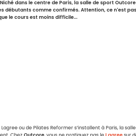
iché dans le centre de Paris, la salle de sport Outcore
es débutants comme confirmés. Attention, ce n'est pa
e le cours est moins difficile...
agree ou de Pilates Reformer s’installent à Paris, la sall
rent. Chez
Outcore
, vous ne pratiquez pas le
Lagree
sur d