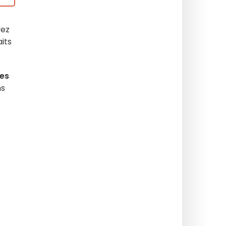
vez
its
es
ns