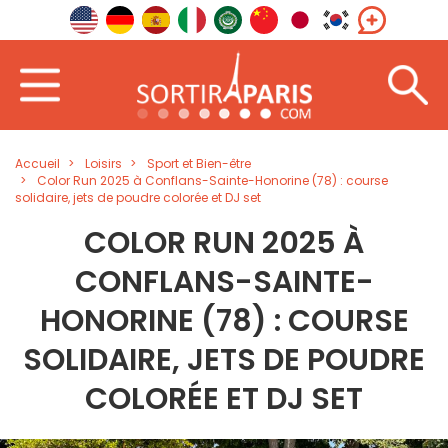
Accueil
Loisirs
Sport et Bien-être
Color Run 2025 à Conflans-Sainte-Honorine (78) : course
solidaire, jets de poudre colorée et DJ set
COLOR RUN 2025 À
CONFLANS-SAINTE-
HONORINE (78) : COURSE
SOLIDAIRE, JETS DE POUDRE
COLORÉE ET DJ SET