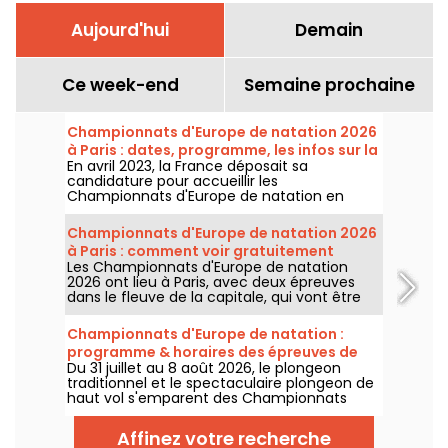
Aujourd'hui
Demain
Ce week-end
Semaine prochaine
Championnats d'Europe de natation 2026
à Paris : dates, programme, les infos sur la
En avril 2023, la France déposait sa
compétition
candidature pour accueillir les
Championnats d'Europe de natation en
2026. Du 31 juillet au 16 août, le Centre
Aquatique Olympique vous attend pour
Championnats d'Europe de natation 2026
encourager nos nageurs. Voici toutes les
à Paris : comment voir gratuitement
informations à connaître sur la compétition
Les Championnats d'Europe de natation
certaines épreuves ?
et les épreuves !
2026 ont lieu à Paris, avec deux épreuves
dans le fleuve de la capitale, qui vont être
plus accessibles au grand public ! Comment
observer les compétitions en eau libre et le
Championnats d'Europe de natation :
plongeon de haut vol, au mois d'août
programme & horaires des épreuves de
prochain ?
Du 31 juillet au 8 août 2026, le plongeon
plongeon et de haut vol
traditionnel et le spectaculaire plongeon de
haut vol s'emparent des Championnats
d'Europe de natation. Entre le bassin
olympique de Saint-Denis et le cadre
Affinez votre recherche
naturel de la Seine, les meilleurs plongeurs