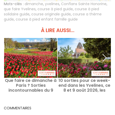
Mots-clés :
dimanche
,
yvelines
,
Conflans Sainte Honorine
,
que faire Yvelines
,
course à pied guide
,
course à pied
solidaire guide
,
course originale guide
,
course a thème
guide
,
course à pied enfant famille guide
À LIRE AUSSI...
Que faire ce dimanche à
10 sorties pour ce week-
Q
Paris ? Sorties
end dans les Yvelines, ce
P
incontournables du 9
8 et 9 août 2026, les
août 2026
bonnes idées
COMMENTAIRES