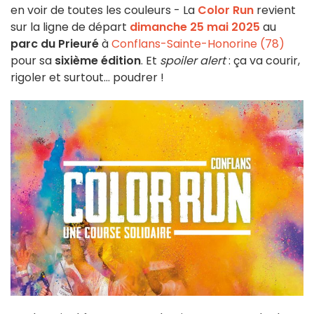
en voir de toutes les couleurs - La
Color Run
revient
sur la ligne de départ
dimanche 25 mai 2025
au
parc du Prieuré
à
Conflans-Sainte-Honorine (78)
pour sa
sixième édition
. Et
spoiler alert
: ça va courir,
rigoler et surtout… poudrer !