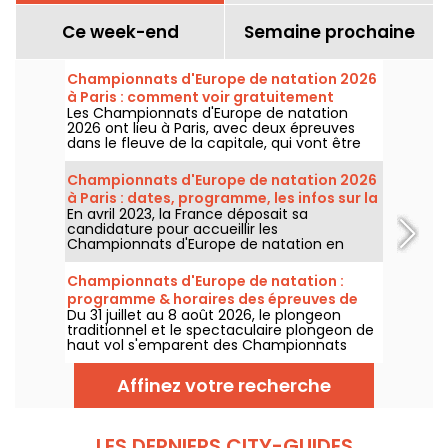
Ce week-end
Semaine prochaine
Championnats d'Europe de natation 2026
à Paris : comment voir gratuitement
Les Championnats d'Europe de natation
certaines épreuves ?
2026 ont lieu à Paris, avec deux épreuves
dans le fleuve de la capitale, qui vont être
plus accessibles au grand public ! Comment
observer les compétitions en eau libre et le
Championnats d'Europe de natation 2026
plongeon de haut vol, au mois d'août
à Paris : dates, programme, les infos sur la
prochain ?
En avril 2023, la France déposait sa
compétition
candidature pour accueillir les
Championnats d'Europe de natation en
2026. Du 31 juillet au 16 août, le Centre
Aquatique Olympique vous attend pour
Championnats d'Europe de natation :
encourager nos nageurs. Voici toutes les
programme & horaires des épreuves de
informations à connaître sur la compétition
Du 31 juillet au 8 août 2026, le plongeon
plongeon et de haut vol
et les épreuves !
traditionnel et le spectaculaire plongeon de
haut vol s'emparent des Championnats
d'Europe de natation. Entre le bassin
olympique de Saint-Denis et le cadre
Affinez votre recherche
naturel de la Seine, les meilleurs plongeurs
du continent vont s'élancer pour des figures
acrobatiques saisissantes.
LES DERNIERS CITY-GUIDES