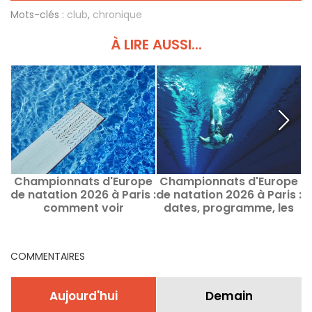
Mots-clés :
club
,
chronique
À LIRE AUSSI...
Championnats d'Europe
Championnats d'Europe
C
de natation 2026 à Paris :
de natation 2026 à Paris :
d
comment voir
dates, programme, les
&
gratuitement certaines
infos sur la compétition
épreuves ?
COMMENTAIRES
Aujourd'hui
Demain