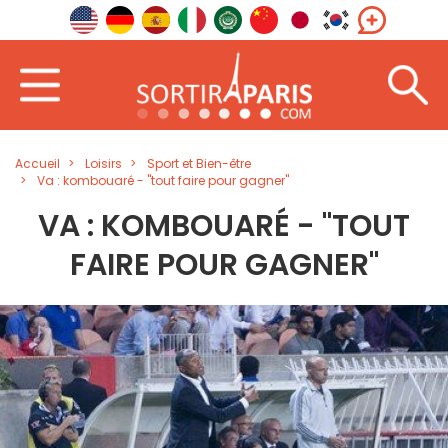
Accueil
Loisirs
Sport et Bien-être
Va : kombouaré - "tout faire pour gagner"
VA : KOMBOUARÉ - "TOUT
FAIRE POUR GAGNER"