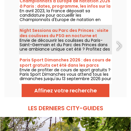
Championnats d'Europe de natation 2026
à Paris : dates, programme, les infos sur la
En avril 2023, la France déposait sa
compétition
candidature pour accueillir les
Championnats d'Europe de natation en
2026. Du 31 juillet au 16 août, le Centre
Aquatique Olympique vous attend pour
Night Sessions au Parc des Princes : visite
encourager nos nageurs. Voici toutes les
des coulisses du PSG en nocturne et
informations à connaître sur la compétition
Envie de découvrir les coulisses du Paris-
guinguette festive avec DJ sets
et les épreuves !
Saint-Germain et du Parc des Princes dans
une ambiance unique cet été ? Profitez des
night sessions pour accéder au stade de
nuit et profiter de nombreuses animations
Paris Sport Dimanches 2026 : des cours de
festives. Voici le programme pour cet été
sport gratuits cet été dans les parcs
2026 !
Envie de profiter de cours de sport gratuits ?
parisiens
Paris Sport Dimanches vous attend tous les
dimanches jusqu'au 13 septembre 2026 pour
des séances sportives gratuites et sans
inscription !
Affinez votre recherche
LES DERNIERS CITY-GUIDES