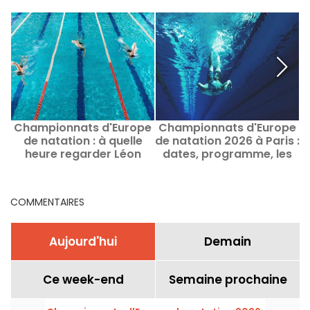
Championnats d'Europe
Championnats d'Europe
C
de natation : à quelle
de natation 2026 à Paris :
heure regarder Léon
dates, programme, les
Marchand et Maxime
infos sur la compétition
m
Grousset ?
COMMENTAIRES
Aujourd'hui
Demain
Ce week-end
Semaine prochaine