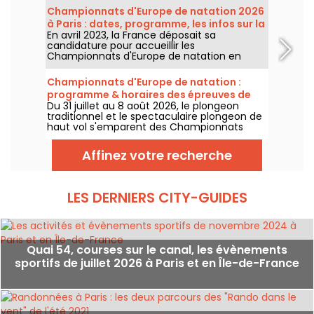
observer les compétitions en eau libre et le
Championnats d'Europe de natation 2026
plongeon de haut vol, au mois d'août
à Paris : dates, programme, les infos sur la
prochain ?
En avril 2023, la France déposait sa
compétition
candidature pour accueillir les
Championnats d'Europe de natation en
2026. Du 31 juillet au 16 août, le Centre
Aquatique Olympique vous attend pour
Championnats d'Europe de natation :
encourager nos nageurs. Voici toutes les
programme & horaires des épreuves de
informations à connaître sur la compétition
Du 31 juillet au 8 août 2026, le plongeon
plongeon et de haut vol
et les épreuves !
traditionnel et le spectaculaire plongeon de
haut vol s'emparent des Championnats
d'Europe de natation. Entre le bassin
olympique de Saint-Denis et le cadre
Affinez votre recherche
naturel de la Seine, les meilleurs plongeurs
du continent vont s'élancer pour des figures
acrobatiques saisissantes.
LES DERNIERS CITY-GUIDES
Quai 54, courses sur le canal, les évènements
sportifs de juillet 2026 à Paris et en Île-de-France