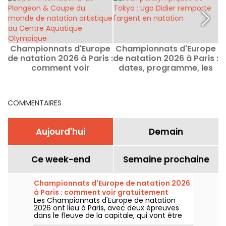
Championnats d'Europe
Championnats d'Europe
C
de natation 2026 à Paris :
de natation 2026 à Paris :
d
comment voir
dates, programme, les
&
gratuitement certaines
infos sur la compétition
épreuves ?
COMMENTAIRES
Aujourd'hui
Demain
Ce week-end
Semaine prochaine
Championnats d'Europe de natation 2026
à Paris : comment voir gratuitement
Les Championnats d'Europe de natation
certaines épreuves ?
2026 ont lieu à Paris, avec deux épreuves
dans le fleuve de la capitale, qui vont être
plus accessibles au grand public ! Comment