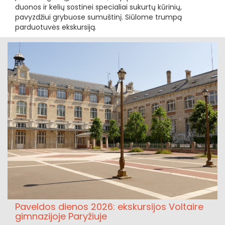
duonos ir kelių sostinei specialiai sukurtų kūrinių,
pavyzdžiui grybuose sumuštinį. Siūlome trumpą
parduotuvės ekskursiją.
Paveldos dienos 2026: ekskursijos Voltaire
gimnazijoje Paryžiuje