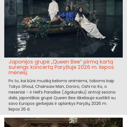
Japonijos grupė „Queen Bee“ pirmą kartą
surengs koncertą Paryžiuje 2026 m. liepos
mėnesį.
Po to, kai kūrė muziką kelioms animėms, tokioms kaip
Tokyo Ghoul, Chainsaw Man, Dororo, Oshi no Ko, o
neseniai – ir Hell’s Paradise (Jigokuraku) antroji sezono
dalis, japoniškas grupė Queen Bee iškeliauja susitikti su
savo Europos gerbėjais ir aplankys Paryžių 2026 m.
liepos 26 d.