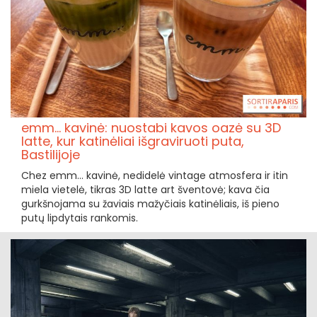
emm… kavinė: nuostabi kavos oazė su 3D
latte, kur katinėliai išgraviruoti puta,
Bastilijoje
Chez emm… kavinė, nedidelė vintage atmosfera ir itin
miela vietelė, tikras 3D latte art šventovė; kava čia
gurkšnojama su žaviais mažyčiais katinėliais, iš pieno
putų lipdytais rankomis.