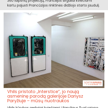
360 laipsnių projekcijų, Francilijos sirgaliai kviečiami
kartu pajusti Prancūzijos rinktinės didžiojo starto jaudulį.
Vhils pristato „Interstice“, jo naują
asmeninę parodą galerijoje Danysz
Paryžiuje – mūsų nuotraukos
Vhils kūrybos gerbėjai kviečiami į Paryžiaus 11-ąjį rajoną.