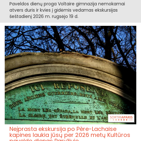
Paveldos dienų proga Voltaire gimnazija nemokamai
atvers duris ir kvies į gidėmis vedamas ekskursijas
šeštadienį 2026 m. rugsėjo 19 d.
Neįprasta ekskursija po Père-Lachaise
kapines laukia jūsų per 2026 metų Kultūros
paveldo dienas Paryžiuje.