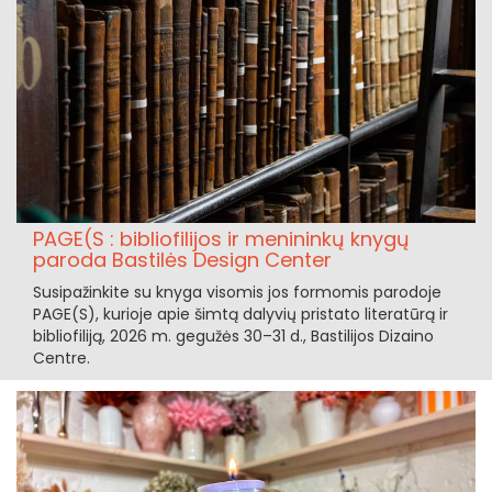
PAGE(S : bibliofilijos ir menininkų knygų
paroda Bastilės Design Center
Susipažinkite su knyga visomis jos formomis parodoje
PAGE(S), kurioje apie šimtą dalyvių pristato literatūrą ir
bibliofiliją, 2026 m. gegužės 30–31 d., Bastilijos Dizaino
Centre.