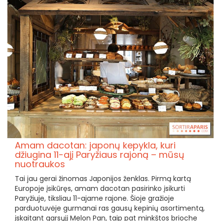
Amam dacotan: japonų kepykla, kuri
džiugina 11-ajį Paryžiaus rajoną – mūsų
nuotraukos
Tai jau gerai žinomas Japonijos ženklas. Pirmą kartą
Europoje įsikūręs, amam dacotan pasirinko įsikurti
Paryžiuje, tiksliau 11-ajame rajone. Šioje gražioje
parduotuvėje gurmanai ras gausų kepinių asortimentą,
įskaitant garsųjį Melon Pan, taip pat minkštos brioche