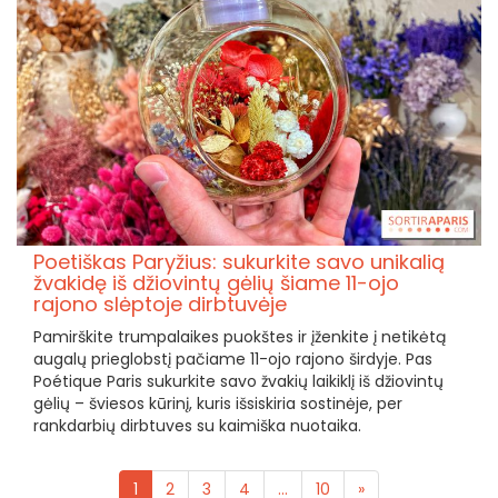
Poetiškas Paryžius: sukurkite savo unikalią
žvakidę iš džiovintų gėlių šiame 11-ojo
rajono slėptoje dirbtuvėje
Pamirškite trumpalaikes puokštes ir įženkite į netikėtą
augalų prieglobstį pačiame 11-ojo rajono širdyje. Pas
Poétique Paris sukurkite savo žvakių laikiklį iš džiovintų
gėlių – šviesos kūrinį, kuris išsiskiria sostinėje, per
rankdarbių dirbtuves su kaimiška nuotaika.
1
2
3
4
...
10
»