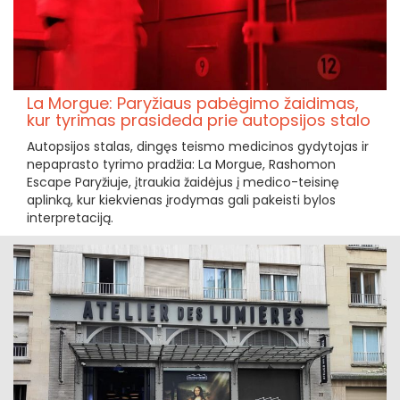
La Morgue: Paryžiaus pabėgimo žaidimas,
kur tyrimas prasideda prie autopsijos stalo
Autopsijos stalas, dingęs teismo medicinos gydytojas ir
nepaprasto tyrimo pradžia: La Morgue, Rashomon
Escape Paryžiuje, įtraukia žaidėjus į medico-teisinę
aplinką, kur kiekvienas įrodymas gali pakeisti bylos
interpretaciją.