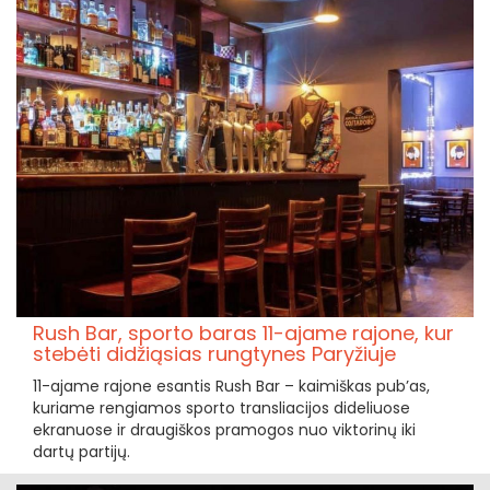
Rush Bar, sporto baras 11-ajame rajone, kur
stebėti didžiąsias rungtynes Paryžiuje
11-ajame rajone esantis Rush Bar – kaimiškas pub’as,
kuriame rengiamos sporto transliacijos dideliuose
ekranuose ir draugiškos pramogos nuo viktorinų iki
dartų partijų.