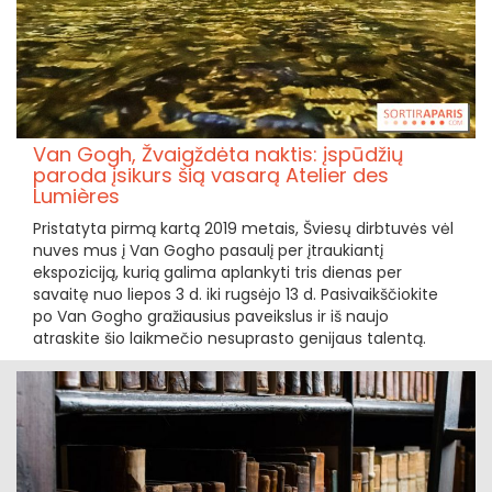
Van Gogh, Žvaigždėta naktis: įspūdžių
paroda įsikurs šią vasarą Atelier des
Lumières
Pristatyta pirmą kartą 2019 metais, Šviesų dirbtuvės vėl
nuves mus į Van Gogho pasaulį per įtraukiantį
ekspoziciją, kurią galima aplankyti tris dienas per
savaitę nuo liepos 3 d. iki rugsėjo 13 d. Pasivaikščiokite
po Van Gogho gražiausius paveikslus ir iš naujo
atraskite šio laikmečio nesuprasto genijaus talentą.