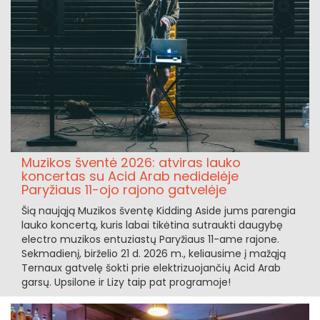
Muzikos šventė 2026: atviras lauko
koncertas su Acid Arab nedidelėje
Paryžiaus 11-ojo rajono gatvelėje
Šią naująją Muzikos šventę Kidding Aside jums parengia
lauko koncertą, kuris labai tikėtina sutraukti daugybę
electro muzikos entuziastų Paryžiaus 11-ame rajone.
Sekmadienį, birželio 21 d. 2026 m., keliausime į mažąją
Ternaux gatvelę šokti prie elektrizuojančių Acid Arab
garsų. Upsilone ir Lizy taip pat programoje!