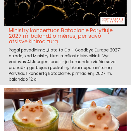
Ministry koncertuos Bataclan'e Paryžiuje
2027 m. balandžio mėnesį per savo
atsisveikinimo turą.
Pagal pavadinimą „Hate to Go - Goodbye Europe 2027“
atrodo, kad Ministry tikrai ruošiasi atsisveikinti. Vyr.
vadovas Al Jourgensenas ir jo komanda kviečia savo
prancūzų gerbėjus į paskutinį, tikrai nepamirštamą
Paryžiaus koncertą Bataclan’e, pirmadienį, 2027 m.
balandžio 12 d.