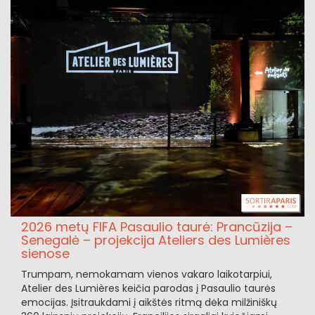
2026 metų FIFA Pasaulio taurė: Prancūzija –
Senegalė – projekcija Ateliers des Lumières
sienose
Trumpam, nemokamam vienos vakaro laikotarpiui,
Atelier des Lumières keičia parodas į Pasaulio taurės
emocijas. Įsitraukdami į aikštės ritmą dėka milžiniškų