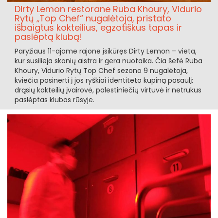
Dirty Lemon restorane Ruba Khoury, Vidurio
Rytų „Top Chef“ nugalėtoja, pristato
išbaigtus kokteilius, egzotiškus tapas ir
paslėptą klubą!
Paryžiaus 11-ajame rajone įsikūręs Dirty Lemon – vieta,
kur susilieja skonių aistra ir gera nuotaika. Čia šefė Ruba
Khoury, Vidurio Rytų Top Chef sezono 9 nugalėtoja,
kviečia pasinerti į jos ryškiai identiteto kupiną pasaulį:
drąsių kokteilių įvairovė, palestiniečių virtuvė ir netrukus
paslėptas klubas rūsyje.