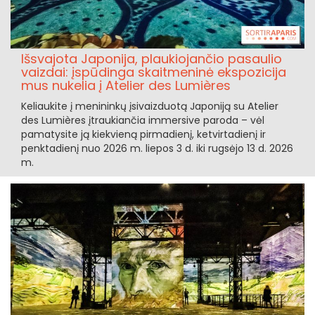
Išsvajota Japonija, plaukiojančio pasaulio
vaizdai: įspūdinga skaitmeninė ekspozicija
mus nukelia į Atelier des Lumières
Keliaukite į menininkų įsivaizduotą Japoniją su Atelier
des Lumières įtraukiančia immersive paroda – vėl
pamatysite ją kiekvieną pirmadienį, ketvirtadienį ir
penktadienį nuo 2026 m. liepos 3 d. iki rugsėjo 13 d. 2026
m.