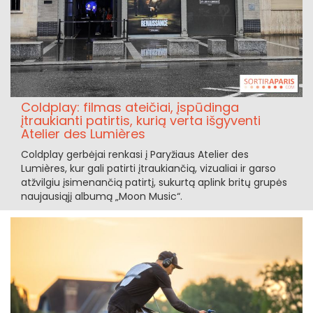
Coldplay: filmas ateičiai, įspūdinga
įtraukianti patirtis, kurią verta išgyventi
Atelier des Lumières
Coldplay gerbėjai renkasi į Paryžiaus Atelier des
Lumières, kur gali patirti įtraukiančią, vizualiai ir garso
atžvilgiu įsimenančią patirtį, sukurtą aplink britų grupės
naujausiąjį albumą „Moon Music“.