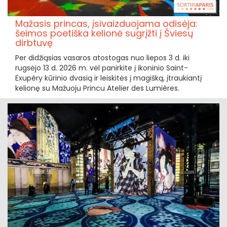
Mažasis princas, įsivaizduojama odisėja:
šeimos poetiška kelionė sugrįžti į Šviesų
dirbtuvę
Per didžiąsias vasaros atostogas nuo liepos 3 d. iki
rugsėjo 13 d. 2026 m. vėl panirkite į ikoninio Saint-
Exupéry kūrinio dvasią ir leiskitės į magišką, įtraukiantį
kelionę su Mažuoju Princu Atelier des Lumières.