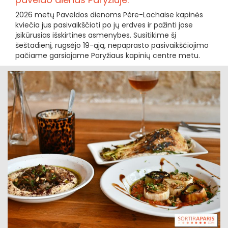
2026 metų Paveldos dienoms Père-Lachaise kapinės
kviečia jus pasivaikščioti po jų erdves ir pažinti jose
įsikūrusias išskirtines asmenybes. Susitikime šį
šeštadienį, rugsėjo 19-ąją, nepaprasto pasivaikščiojimo
pačiame garsiajame Paryžiaus kapinių centre metu.