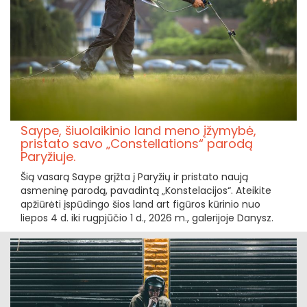
Saype, šiuolaikinio land meno įžymybė,
pristato savo „Constellations“ parodą
Paryžiuje.
Šią vasarą Saype grįžta į Paryžių ir pristato naują
asmeninę parodą, pavadintą „Konstelacijos“. Ateikite
apžiūrėti įspūdingo šios land art figūros kūrinio nuo
liepos 4 d. iki rugpjūčio 1 d., 2026 m., galerijoje Danysz.