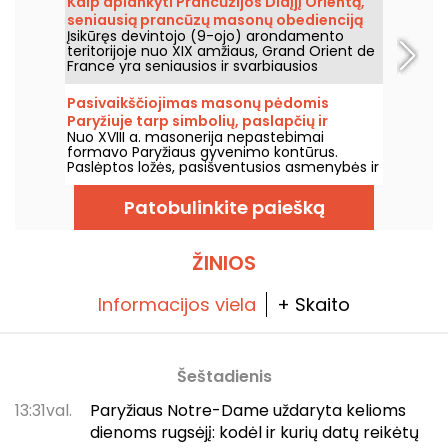
Kaip aplankyti Prancūzijos Didįjį Orientą,
ką svarbu žinoti.
seniausią prancūzų masonų obedienciją
Įsikūręs devintojo (9-ojo) arondamento
Paryžiuje?
teritorijoje nuo XIX amžiaus, Grand Orient de
France yra seniausios ir svarbiausios
prancūzų masonų obediencijos būstinė. Už
šio prabangaus rūmų fasado slepiasi
Pasivaikščiojimas masonų pėdomis
masonų šventyklos, biblioteka, archyvai ir
Paryžiuje tarp simbolių, paslapčių ir
muziejus, turintis „Musée de France“ statusą.
Nuo XVIII a. masonerija nepastebimai
paveldo
Pasisako apie šio mažiau žinomo reikšmės
formavo Paryžiaus gyvenimo kontūrus.
vietos istoriją ir galimybes ją aplankyti.
Paslėptos ložės, pasišventusios asmenybės ir
ant fasadų išraižyti simboliai - Paryžius yra
masonų sostinė. Sekite masonų pėdomis,
Patobulinkite paiešką
skaitykite tarp akmenų ir atraskite šį
įšventinamąjį Paryžių.
ŽINIOS
Informacijos viela
+ Skaito
Šeštadienis
13:31val.
Paryžiaus Notre-Dame uždaryta kelioms
dienoms rugsėjį: kodėl ir kurių datų reikėtų