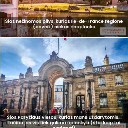
Šios nežinomos pilys, kurias Ile-de-France regione
(beveik) niekas neaplanko
Šios Paryžiaus vietos, kurias manė uždarytomis…
tačiau jas vis tiek galima aplankyti (štai kaip tai