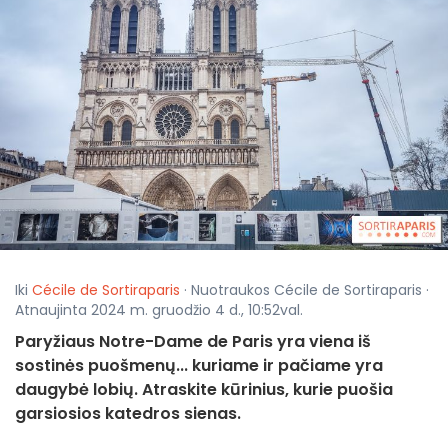
Iki
Cécile de Sortiraparis
· Nuotraukos Cécile de Sortiraparis ·
Atnaujinta 2024 m. gruodžio 4 d., 10:52val.
Paryžiaus Notre-Dame de Paris yra viena iš
sostinės puošmenų... kuriame ir pačiame yra
daugybė lobių. Atraskite kūrinius, kurie puošia
garsiosios katedros sienas.