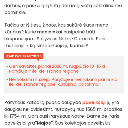
darbus, o paskui grąžinti į deramą vietą sakraliniame
paminkle.
Tačiau ar iš tiesų žinote, kas sukūrė šiuos meno
kūrinius? Kurie
menininkai
nusipelnė būti
eksponuojami Paryžiaus Notre-Dame de Paris
muziejuje ir ką simbolizuoja jų kūriniai?
TAIP PAT SKAITYKITE
Geri savaitės planai 2026 m. rugpjūčio 10–16 d.
Paryžiuje ir Île-de-France regione
Nemokami muziejai Paryžiuje ir nemokami paminklai
Ile-de-France regione: kultūriniai patarimai
Paryžiaus katedrą puošia daugybė
paveikslų
: jų yra
daugiau nei dvidešimt, nutapytų nuo 1585 m. pradžios
iki 1754 m. Garsiausi Paryžiaus Notre-Dame de Paris
paveikslai yra
"Majos"
. Šios kolekcijos paveikslus