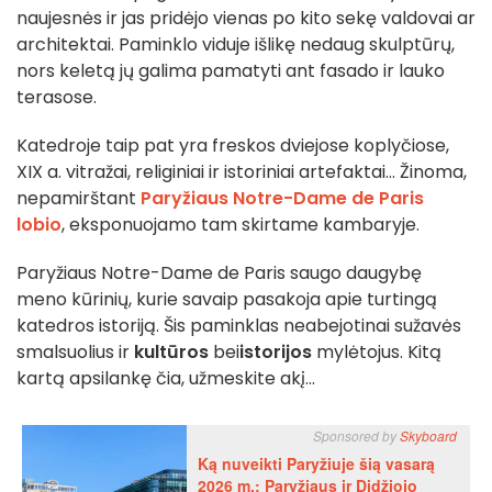
naujesnės ir jas pridėjo vienas po kito sekę valdovai ar
architektai. Paminklo viduje išlikę nedaug skulptūrų,
nors keletą jų galima pamatyti ant fasado ir lauko
terasose.
Katedroje taip pat yra freskos dviejose koplyčiose,
XIX a. vitražai, religiniai ir istoriniai artefaktai... Žinoma,
nepamirštant
Paryžiaus Notre-Dame de Paris
lobio
, eksponuojamo tam skirtame kambaryje.
Paryžiaus Notre-Dame de Paris saugo daugybę
meno kūrinių, kurie savaip pasakoja apie turtingą
katedros istoriją. Šis paminklas neabejotinai sužavės
smalsuolius ir
kultūros
bei
istorijos
mylėtojus. Kitą
kartą apsilankę čia, užmeskite akį...