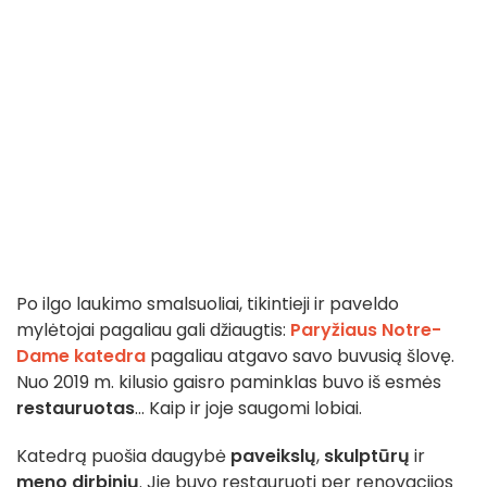
Po ilgo laukimo smalsuoliai, tikintieji ir paveldo
mylėtojai pagaliau gali džiaugtis:
Paryžiaus Notre-
Dame katedra
pagaliau atgavo savo buvusią šlovę.
Nuo 2019 m. kilusio gaisro paminklas buvo iš esmės
restauruotas
... Kaip ir joje saugomi lobiai.
Katedrą puošia daugybė
paveikslų
,
skulptūrų
ir
meno dirbinių
. Jie buvo restauruoti per renovacijos