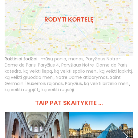
RODYTI KORTELĘ
Raktiniai žodžiai :
mūsų ponia
,
menas
,
Paryžiaus Notre-
Dame de Paris
,
Paryžius 4
,
Paryžiaus Notre-Dame de Paris
katedra
,
ką veikti liepą
,
ką veikti spalio mėn.
,
ką veikti lapkritį
,
ką veikti gruodžio mėn.
,
Notre Dame atidarymas
,
Saint
Germain l'Auxerrois rajonas
,
Paryžius
,
ką veikti birželio mėn.
,
ką veikti rugpjūtį
,
ką veikti rugsėjį
TAIP PAT SKAITYKITE ...