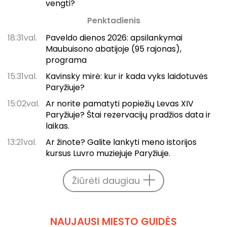
vengti?
Penktadienis
18:31val.
Paveldo dienos 2026: apsilankymai
Maubuisono abatijoje (95 rajonas),
programa
15:31val.
Kavinsky mirė: kur ir kada vyks laidotuvės
Paryžiuje?
15:02val.
Ar norite pamatyti popiežių Levas XIV
Paryžiuje? Štai rezervacijų pradžios data ir
laikas.
13:21val.
Ar žinote? Galite lankyti meno istorijos
kursus Luvro muziejuje Paryžiuje.
Žiūrėti daugiau
NAUJAUSI MIESTO GUIDĖS