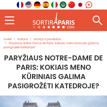
Sveiki
Kultūra
Istorija ir paveldas
Paryžiaus Notre-Dame de Paris: kokiais meno kūriniais galima
pasigrožėti katedroje?
PARYŽIAUS NOTRE-DAME DE
PARIS: KOKIAIS MENO
KŪRINIAIS GALIMA
PASIGROŽĖTI KATEDROJE?