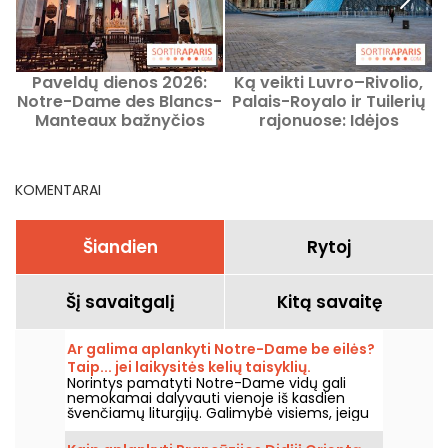
Paveldų dienos 2026:
Ką veikti Luvro–Rivolio,
K
Notre-Dame des Blancs-
Palais-Royalo ir Tuilerių
r
Manteaux bažnyčios
rajonuose: Idėjos
organų turas
pasivaikščiojimams, geri
adresai
KOMENTARAI
Šiandien
Rytoj
Šį savaitgalį
Kitą savaitę
Ar galima aplankyti Notre-Dame be eilės?
Taip... jei laikysitės kelių taisyklių.
Norintys pamatyti Notre-Dame vidų gali
nemokamai dalyvauti vienoje iš kasdien
švenčiamų liturgijų. Galimybė visiems, jeigu
atvykstate iš pradžių norėdami dalyvauti
liturgijoje arba laikytis jos eigos. Paaiškiname,