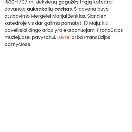
1630-1707 m. kiekvieną
gegužės 1-ąją
katedrai
dovanojo
auksakalių cechas
. Ši dovana buvo
atsidavimo Mergelei Marijai ženklas. Šiandien
katedroje vis dar galima pamatyti 13 Majų: kiti
paveikslai dingo arba yra eksponuojami Prancūzijos
muziejuose, pavyzdžiui,
Luvre,
arba Prancūzijos
bažnyčiose.