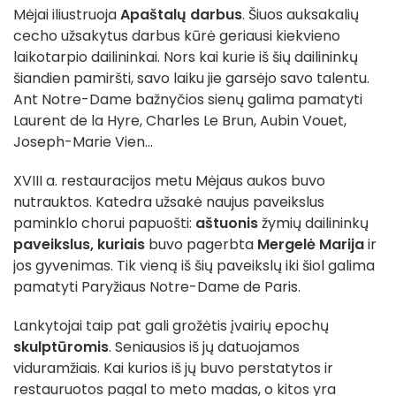
Mėjai iliustruoja
Apaštalų darbus
. Šiuos auksakalių
cecho užsakytus darbus kūrė geriausi kiekvieno
laikotarpio dailininkai. Nors kai kurie iš šių dailininkų
šiandien pamiršti, savo laiku jie garsėjo savo talentu.
Ant Notre-Dame bažnyčios sienų galima pamatyti
Laurent de la Hyre, Charles Le Brun, Aubin Vouet,
Joseph-Marie Vien...
XVIII a. restauracijos metu Mėjaus aukos buvo
nutrauktos. Katedra užsakė naujus paveikslus
paminklo chorui papuošti:
aštuonis
žymių dailininkų
paveikslus, kuriais
buvo pagerbta
Mergelė Marija
ir
jos gyvenimas. Tik vieną iš šių paveikslų iki šiol galima
pamatyti Paryžiaus Notre-Dame de Paris.
Lankytojai taip pat gali grožėtis įvairių epochų
skulptūromis
. Seniausios iš jų datuojamos
viduramžiais. Kai kurios iš jų buvo perstatytos ir
restauruotos pagal to meto madas, o kitos yra