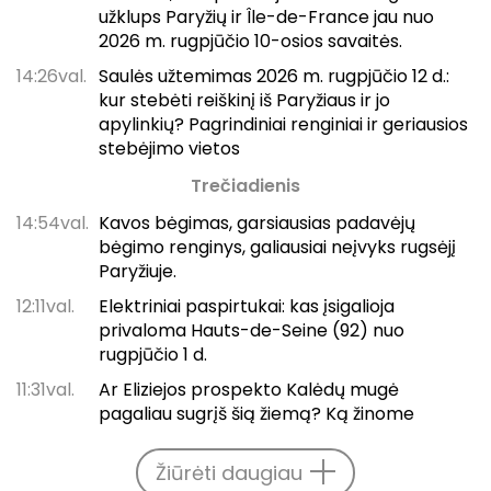
užklups Paryžių ir Île-de-France jau nuo
2026 m. rugpjūčio 10-osios savaitės.
14:26val.
Saulės užtemimas 2026 m. rugpjūčio 12 d.:
kur stebėti reiškinį iš Paryžiaus ir jo
apylinkių? Pagrindiniai renginiai ir geriausios
stebėjimo vietos
Trečiadienis
14:54val.
Kavos bėgimas, garsiausias padavėjų
bėgimo renginys, galiausiai neįvyks rugsėjį
Paryžiuje.
12:11val.
Elektriniai paspirtukai: kas įsigalioja
privaloma Hauts-de-Seine (92) nuo
rugpjūčio 1 d.
11:31val.
Ar Eliziejos prospekto Kalėdų mugė
pagaliau sugrįš šią žiemą? Ką žinome
Žiūrėti daugiau