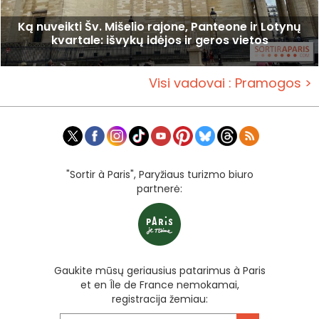
Ką nuveikti Šv. Mišelio rajone, Panteone ir Lotynų
kvartale: išvykų idėjos ir geros vietos
Visi vadovai : Pramogos >
"Sortir à Paris", Paryžiaus turizmo biuro
partnerė:
Gaukite mūsų geriausius patarimus à Paris
et en Île de France nemokamai,
registracija žemiau: