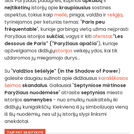
Šios Paryžiaus padugnės, kupinos
apkalbų
ir
neįtikėtinų
istorijų apie
kraupiausius
sostinės
aspektus, tokius kaip
meilė
, pinigai, valdžia ir
religija
,
tyrinėjamos per keturias temas: "
Paris peu
fréquentable
", kurioje garbingą vietą užima neįprasti
Paryžiaus istorijos
sukčiai,
vagys ir kiti
aferistai
.
"Les
dessous de Paris" ("Paryžiaus apačia
"), kurioje
apžvelgiamos didžiųjų
istorijos
veikėjų ydos, kai tik
uždaromos jų miegamojo durys...
Su "
Valdžios šešėlyje" (In the Shadow of Power
)
galėsite daugiau sužinoti apie didžiausius
karališkosios
šeimos
skandalus
. Galiausiai "
Septyniose mirtinose
Paryžiaus nuodėmėse
" atrasite
septynias
miesto
istorijos
asmenybes
- nuo smulkių nusikaltėlių iki
didžiųjų kunigaikščių. Kiekviena iš jų simbolizuoja vieną
iš šių nuodėmių, nes už jų istorijų slypi linksmi
anekdotai.
TAIP PAT SKAITYKITE