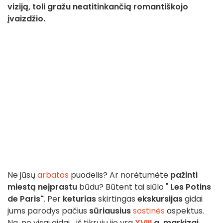
viziją, toli gražu neatitinkančią romantiškojo
įvaizdžio.
Ne jūsų
arbatos
puodelis? Ar norėtumėte
pažinti
miestą
neįprastu
būdu? Būtent tai siūlo "
Les Potins
de Paris"
. Per
keturias
skirtingas
ekskursijas
gidai
jums parodys pačius
sūriausius
sostinės
aspektus.
Na, ne visai gidai... iš tikrųjų jie yra
XVIII
a. markizai,