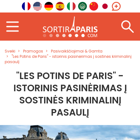
Sveiki
Pramogos
Pasivaikščiojimai & Gamta
"Les Potins de Paris" - istorinis pasinėrimas į sostinės kriminalinį
pasaulį
"LES POTINS DE PARIS" -
ISTORINIS PASINĖRIMAS Į
SOSTINĖS KRIMINALINĮ
PASAULĮ