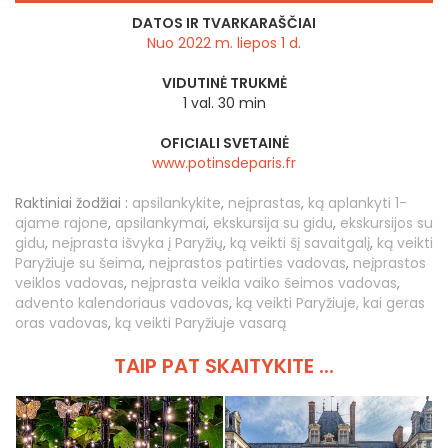
DATOS IR TVARKARAŠČIAI
Nuo 2022 m. liepos 1 d.
VIDUTINĖ TRUKMĖ
1 val. 30 min
OFICIALI SVETAINĖ
www.potinsdeparis.fr
Raktiniai žodžiai :
apsilankykite
,
neįprastas
,
ką aplankyti 1-
ajame rajone
,
apsilankymai
,
ekskursija su gidu
,
ekskursijos su
gidu
,
neįprasta išvyka į Paryžių
,
ką veikti šį savaitgalį
,
ką veikti
Paryžiuje su šeima
,
neįprastos patirties vadovas
,
neįprastos
veiklos vadovas
,
neįprasta veikla vaiko šeimos vadovas
,
advento kalendoriaus vadovas
,
ką veikti Paryžiuje, kai geras
oras vadovas
,
ką veikti Paryžiuje vasarą
TAIP PAT SKAITYKITE ...