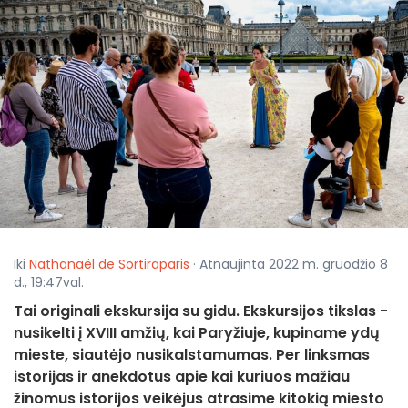
Iki
Nathanaël de Sortiraparis
· Atnaujinta 2022 m. gruodžio 8
d., 19:47val.
Tai originali ekskursija su gidu. Ekskursijos tikslas -
nusikelti į XVIII amžių, kai Paryžiuje, kupiname ydų
mieste, siautėjo nusikalstamumas. Per linksmas
istorijas ir anekdotus apie kai kuriuos mažiau
žinomus istorijos veikėjus atrasime kitokią miesto