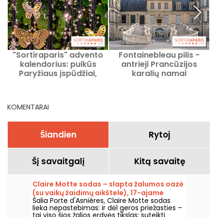
"Sortiraparis" advento
Fontainebleau pilis -
kalendorius: puikūs
antrieji Prancūzijos
s
Paryžiaus įspūdžiai,
karalių namai
kuriuos galima laimėti
per Kalėdas
KOMENTARAI
Šiandien
Rytoj
Šį savaitgalį
Kitą savaitę
Claire Motte sodas – slapta žalumos oazė
(su vaikų žaidimų aikštele), 17-ajame
Šalia Porte d'Asnières, Claire Motte sodas
Paryžiaus rajone.
lieka nepastebimas: ir dėl geros priežasties –
tai viso šios žalios erdvės tikslas: suteikti