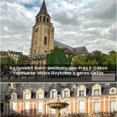
Ką nuveikti Saint-Germain-des-Prés ir Odéon
rajonuose: idėjos išvykoms ir geros vietos