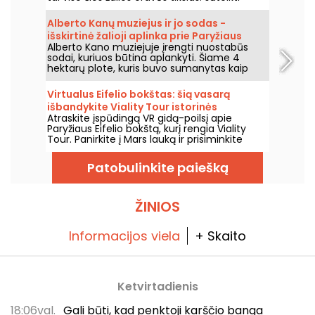
vietą, kur atgauti jėgas, ramiai.
Alberto Kanų muziejus ir jo sodas -
išskirtinė žalioji aplinka prie Paryžiaus
Alberto Kano muziejuje įrengti nuostabūs
vartų
sodai, kuriuos būtina aplankyti. Šiame 4
hektarų plote, kuris buvo sumanytas kaip
vaizdingas sodas, yra nuostabus japoniškas
sodas ir kaimas, angliškas sodas,
Virtualus Eifelio bokštas: šią vasarą
prancūziškas sodas, miškai ir pievos. Tai tikra
išbandykite Viality Tour istorinės
permaina.
Atraskite įspūdingą VR gidą-poilsį apie
ekskursijos gidą.
Paryžiaus Eifelio bokštą, kurį rengia Viality
Tour. Panirkite į Mars lauką ir prisiminkite
geležinės damos statybą bei jos atidarymą
1889 metais. Naujasis, iki šiol ištobulintas
Patobulinkite paiešką
leidimas išėjo 2026 m. kovo 31 d. Šia proga
turime jums nuolaidos kodą! O šiuo karščiu
pasirūpinta – visos jų ekskursijos vyksta
šešėlyje.
ŽINIOS
Informacijos viela
+ Skaito
Ketvirtadienis
18:06val.
Gali būti, kad penktoji karščio banga