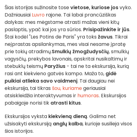
Šias istorijas sužinosite tose
vietose, kuriose jos
vyko.
Dažniausiai
Luvro
rajone. Tai labai prancūziškas
dalykas: mes mėgstame atrasti mažas vieni kitų
paslaptis, ypač kai jos yra sūrios.
Prisipažinkite ir jūs
.
Štai kodėl "Les Potins de Paris" yra toks
žavus
. Tikrai
neįprastas apsilankymas, mes visai nesame įpratę
prie tokių atradimų.
Smulkių žmogžudysčių
, smulkių
vagysčių, prekybos lavonais, apskritai nusikaltimų ir
stebuklų teismų
Paryžius
- tai ne ta ekskursija, kurią
rasi ant kiekvieno gatvės kampo. Maža to,
gidė
puikiai atlieka savo vaidmenį
. Tai daugiau nei
ekskursija, tai tikras
šou, kuriame
geriausiai
atsiskleidžia interaktyvumas ir
humoras
. Ekskursijos
pabaigoje norisi tik
atrasti kitus
.
Ekskursijos vyksta
kiekvieną dieną
. Galima net
užsisakyti ekskursiją
anglų kalba
, kurioje susilieja visos
šios istorijos.