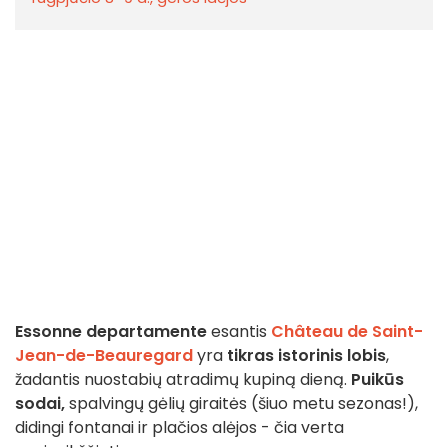
Essonne departamente
esantis
Château de Saint-
Jean-de-Beauregard
yra
tikras istorinis lobis
,
žadantis nuostabių atradimų kupiną dieną.
Puikūs
sodai,
spalvingų gėlių giraitės (šiuo metu sezonas!),
didingi fontanai ir plačios alėjos - čia verta