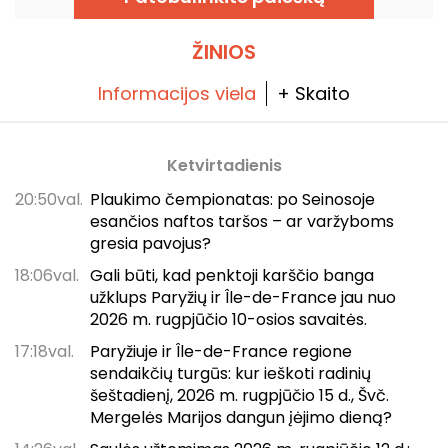
leidimas išėjo 2026 m. kovo 31 d. Šia proga
turime jums nuolaidos kodą! O šiuo karščiu
pasirūpinta – visos jų ekskursijos vyksta
šešėlyje.
ŽINIOS
Informacijos viela
+ Skaito
Ketvirtadienis
20:50val.
Plaukimo čempionatas: po Seinosoje
esančios naftos taršos – ar varžyboms
gresia pavojus?
18:06val.
Gali būti, kad penktoji karščio banga
užklups Paryžių ir Île-de-France jau nuo
2026 m. rugpjūčio 10-osios savaitės.
17:18val.
Paryžiuje ir Île-de-France regione
sendaikčių turgūs: kur ieškoti radinių
šeštadienį, 2026 m. rugpjūčio 15 d., Švč.
Mergelės Marijos dangun įėjimo dieną?