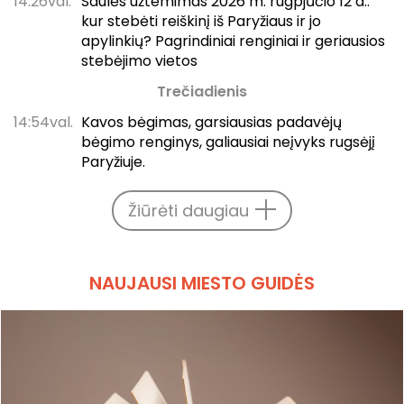
14:26val.
Saulės užtemimas 2026 m. rugpjūčio 12 d.:
kur stebėti reiškinį iš Paryžiaus ir jo
apylinkių? Pagrindiniai renginiai ir geriausios
stebėjimo vietos
Trečiadienis
14:54val.
Kavos bėgimas, garsiausias padavėjų
bėgimo renginys, galiausiai neįvyks rugsėjį
Paryžiuje.
Žiūrėti daugiau
NAUJAUSI MIESTO GUIDĖS