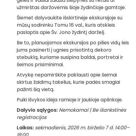
gėlės ir vaisiai žaidžia slėpynes su retais ar
užmirštas daržovėmis šioje žydinčioje gamtoje.
Šiemet dalyvaukite išskirtinėje ekskursijoje su
mūsų sodininku Tomu 16 val., kuris atskleis
paslaptis apie Šv. Jono žydintį darželį.
Be to, planuojamos ekskursijos po pilies vidų leis
jums pasinerti į ugnies prisotintą dekoro
stebuklą, kuriame susipina baldai, portretai ir
šeimos prisiminimai.
Atvykę nepamirškite paklausti apie šeimai
skirtus žaidimų takelius, kurie padės smagiai
pažinti šią vietą.
Puiki išvykos idėja ramioje ir jaukioje aplinkoje.
Dalyvio sąlygos:
Nemokamai | Be išankstinės
registracijos
Laikas:
sekmadienis, 2026 m. birželio 7 d. 14:00–
18:00