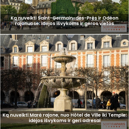
Ką nuveikti Saint-Germain-des-Prés ir Odéon
rajonuose: idėjos išvykoms ir geros vietos
Ką nuveikti Marė rajone, nuo Hôtel de Ville iki Temple:
idėjos išvykoms ir geri adresai