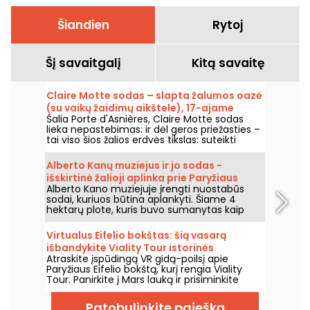
Šiandien
Rytoj
Šį savaitgalį
Kitą savaitę
Claire Motte sodas – slapta žalumos oazė
(su vaikų žaidimų aikštele), 17-ajame
Šalia Porte d'Asnières, Claire Motte sodas
Paryžiaus rajone.
lieka nepastebimas: ir dėl geros priežasties –
tai viso šios žalios erdvės tikslas: suteikti
vietą, kur atgauti jėgas, ramiai.
Alberto Kanų muziejus ir jo sodas -
išskirtinė žalioji aplinka prie Paryžiaus
Alberto Kano muziejuje įrengti nuostabūs
vartų
sodai, kuriuos būtina aplankyti. Šiame 4
hektarų plote, kuris buvo sumanytas kaip
vaizdingas sodas, yra nuostabus japoniškas
sodas ir kaimas, angliškas sodas,
Virtualus Eifelio bokštas: šią vasarą
prancūziškas sodas, miškai ir pievos. Tai tikra
išbandykite Viality Tour istorinės
permaina.
Atraskite įspūdingą VR gidą-poilsį apie
ekskursijos gidą.
Paryžiaus Eifelio bokštą, kurį rengia Viality
Tour. Panirkite į Mars lauką ir prisiminkite
geležinės damos statybą bei jos atidarymą
1889 metais. Naujasis, iki šiol ištobulintas
Patobulinkite paiešką