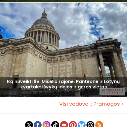
Ką nuveikti Šv. Mišelio rajone, Panteone ir Lotynų
kvartale: išvykų idėjos ir geros vietos
Visi vadovai : Pramogos >