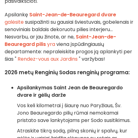
pasivaikščioti.
Apsilankę
Saint-Jean-de-Beauregard dvare
galėsite
susipažinti su gausiai šviestuvais, gobelenais ir
senoviniais baldais dekoruotu pilies interjeru...
Nesvarbu, ar jau žinote, ar ne,
Saint-Jean-de-
Beauregard pilis
yra
viena įspūdingiausių
departamente: nepraleiskite progos ją aplankyti per
šias "
Rendez-vous aux Jardins
" varžybas!
2026 metų Renginių Sodas renginių programa:
Apsilankymas Saint Jean de Beauregardo
dvare ir gėlių darže
Vos keli kilometrai į šiaurę nuo Paryžiaus, Šv.
Jono Beauregardo pilių rūmai nemokamai
pristato save lankytojams per Sodo susitikimus.
Atraskite tikrą sodą, pilną skonių ir spalvų, kur