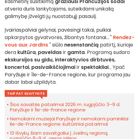
kasmetinį susitikimą
gražiausi Prancūzijos sodai
atveria duris lankytojams, suteikdami unikalią
galimybę įžvelgti jų nuostabųjį pasaulį.
Įvairiaspalviai gėlynai, pavėsingi takai, puikiai
apkarpytos gyvatvorės, žibantys fontanai... "
Rendez-
vous aux Jardins
" siūlo
nesenstančią
patirtį, kurioje
dera
kultūra
,
paveldas
ir
gamta
. Programą sudaro
ekskursijos su gidu,
interaktyvios dirbtuvės
,
koncertai
,
pasivaikščiojimai
ir
spektakliai
... Ypač
Paryžiuje ir Île-de-France regione, kur programa jau
dabar labai užpildyta.
TAIP PAT SKAITYKITE
Šios savaitės patarimai 2026 m. rugpjūčio 3–9 d.
Paryžiuje ir Île-de-France regione
Nemokami muziejai Paryžiuje ir nemokami paminklai
Ile-de-France regione: kultūriniai patarimai
10 išvykų šiam savaitgaliui į Jvelinų regioną,
rugpjūčio 8–9 d., geros idėjos