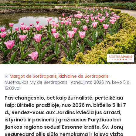
Iki
Margot de Sortiraparis
,
Rizhlaine de Sortiraparis
·
Nuotraukos My de Sortiraparis · Atnaujinta 2026 m. kovo 5 d.,
15:02val.
Pas changesnio, bet kaip žurnalistė, perteikčiau
taip: Birželio pradžioje, nuo 2026 m. birželio 5 iki 7
d., Rendez-vous aux Jardins kviečia jus atrasti,
ištyrinėti ir pasinerti į gražiausius Paryžiaus bei
Įlankos regiono sodus! Essonne krašte, Šv. Jonų
Beauregard pilis siūlo nemokamą ir laisvą vizitą