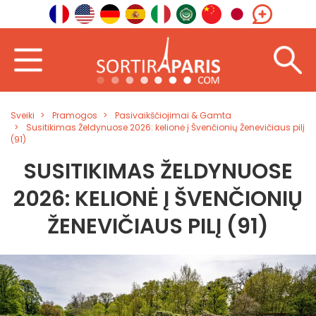
Sveiki
Pramogos
Pasivaikščiojimai & Gamta
Susitikimas Želdynuose 2026: kelionė į Švenčionių Ženevičiaus pilį
(91)
SUSITIKIMAS ŽELDYNUOSE
2026: KELIONĖ Į ŠVENČIONIŲ
ŽENEVIČIAUS PILĮ (91)