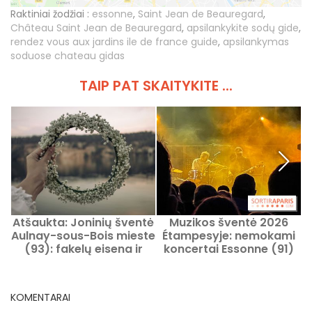
Raktiniai žodžiai :
essonne
,
Saint Jean de Beauregard
,
Château Saint Jean de Beauregard
,
apsilankykite sodų gide
,
rendez vous aux jardins ile de france guide
,
apsilankymas
soduose chateau gidas
TAIP PAT SKAITYKITE ...
Atšaukta: Joninių šventė
Muzikos šventė 2026
K
Aulnay-sous-Bois mieste
Étampesyje: nemokami
s
(93): fakelų eisena ir
koncertai Essonne (91)
gėlių vainikai
KOMENTARAI