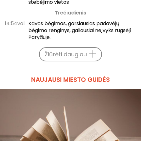
stebėjimo vietos
Trečiadienis
14:54val.
Kavos bėgimas, garsiausias padavėjų
bėgimo renginys, galiausiai neįvyks rugsėjį
Paryžiuje.
Žiūrėti daugiau
NAUJAUSI MIESTO GUIDĖS