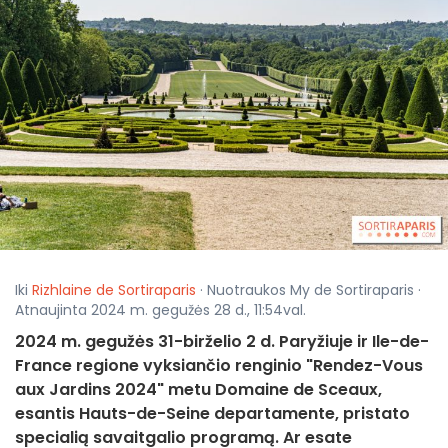
Iki
Rizhlaine de Sortiraparis
· Nuotraukos My de Sortiraparis ·
Atnaujinta 2024 m. gegužės 28 d., 11:54val.
2024 m. gegužės 31-birželio 2 d. Paryžiuje ir Ile-de-
France regione vyksiančio renginio "Rendez-Vous
aux Jardins 2024" metu Domaine de Sceaux,
esantis Hauts-de-Seine departamente, pristato
specialią savaitgalio programą. Ar esate