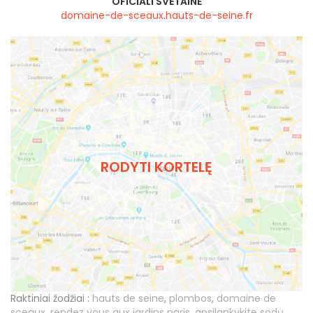
OFICIALI SVETAINĖ
domaine-de-sceaux.hauts-de-seine.fr
RODYTI KORTELĘ
Raktiniai žodžiai :
hauts de seine
,
plombos
,
domaine de
sceaux
,
rendez vous aux jardins paris
,
apsilankykite sodų