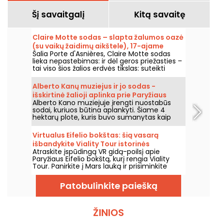
Šį savaitgalį
Kitą savaitę
Claire Motte sodas – slapta žalumos oazė
(su vaikų žaidimų aikštele), 17-ajame
Šalia Porte d'Asnières, Claire Motte sodas
Paryžiaus rajone.
lieka nepastebimas: ir dėl geros priežasties –
tai viso šios žalios erdvės tikslas: suteikti
vietą, kur atgauti jėgas, ramiai.
Alberto Kanų muziejus ir jo sodas -
išskirtinė žalioji aplinka prie Paryžiaus
Alberto Kano muziejuje įrengti nuostabūs
vartų
sodai, kuriuos būtina aplankyti. Šiame 4
hektarų plote, kuris buvo sumanytas kaip
vaizdingas sodas, yra nuostabus japoniškas
sodas ir kaimas, angliškas sodas,
Virtualus Eifelio bokštas: šią vasarą
prancūziškas sodas, miškai ir pievos. Tai tikra
išbandykite Viality Tour istorinės
permaina.
Atraskite įspūdingą VR gidą-poilsį apie
ekskursijos gidą.
Paryžiaus Eifelio bokštą, kurį rengia Viality
Tour. Panirkite į Mars lauką ir prisiminkite
geležinės damos statybą bei jos atidarymą
1889 metais. Naujasis, iki šiol ištobulintas
Patobulinkite paiešką
leidimas išėjo 2026 m. kovo 31 d. Šia proga
turime jums nuolaidos kodą! O šiuo karščiu
pasirūpinta – visos jų ekskursijos vyksta
šešėlyje.
ŽINIOS