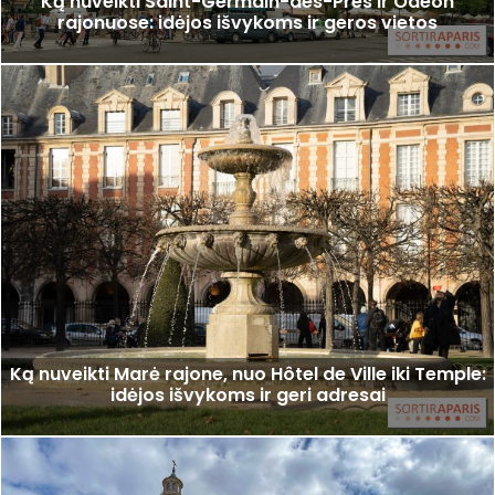
Ką nuveikti Saint-Germain-des-Prés ir Odéon
rajonuose: idėjos išvykoms ir geros vietos
Ką nuveikti Marė rajone, nuo Hôtel de Ville iki Temple:
idėjos išvykoms ir geri adresai