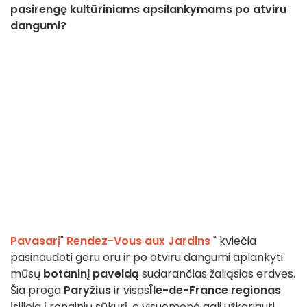
pasirengę kultūriniams apsilankymams po atviru
dangumi?
Pavasarį
"
Rendez-Vous aux Jardins
" kviečia
pasinaudoti geru oru ir po atviru dangumi aplankyti
mūsų
botaninį paveldą
sudarančias žaliąsias erdves.
Šia proga
Paryžius
ir visas
Île-de-France regionas
įsilieja į renginių sūkurį, o visuomenė gali užkariauti