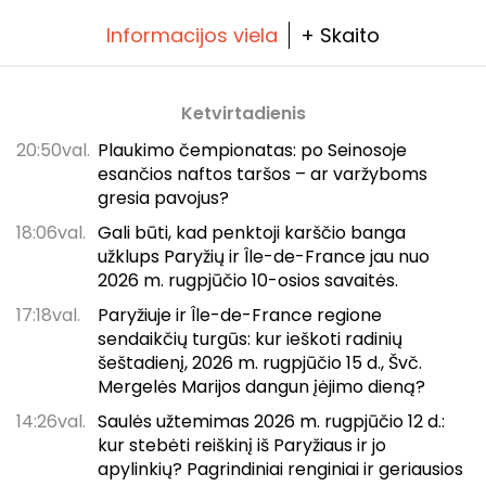
Informacijos viela
+ Skaito
Ketvirtadienis
20:50val.
Plaukimo čempionatas: po Seinosoje
esančios naftos taršos – ar varžyboms
gresia pavojus?
18:06val.
Gali būti, kad penktoji karščio banga
užklups Paryžių ir Île-de-France jau nuo
2026 m. rugpjūčio 10-osios savaitės.
17:18val.
Paryžiuje ir Île-de-France regione
sendaikčių turgūs: kur ieškoti radinių
šeštadienį, 2026 m. rugpjūčio 15 d., Švč.
Mergelės Marijos dangun įėjimo dieną?
14:26val.
Saulės užtemimas 2026 m. rugpjūčio 12 d.:
kur stebėti reiškinį iš Paryžiaus ir jo
apylinkių? Pagrindiniai renginiai ir geriausios