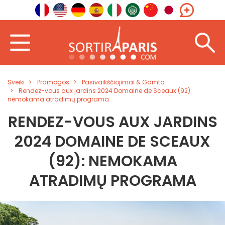
Sveiki
Pramogos
Pasivaikščiojimai & Gamta
Rendez-vous aux jardins 2024 Domaine de Sceaux (92):
nemokama atradimų programa
RENDEZ-VOUS AUX JARDINS
2024 DOMAINE DE SCEAUX
(92): NEMOKAMA
ATRADIMŲ PROGRAMA