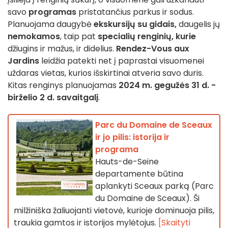
savo
programas
pristatančius parkus ir sodus.
Planuojama daugybė
ekskursijų su gidais,
daugelis jų
nemokamos
, taip pat
specialių renginių, kurie
džiugins ir mažus, ir didelius.
Rendez-Vous aux
Jardins
leidžia patekti net į paprastai visuomenei
uždaras vietas, kurios išskirtinai atveria savo duris.
Kitas renginys planuojamas
2024 m. gegužės 31 d. -
birželio 2 d. savaitgalį
.
Parc du Domaine de Sceaux
ir jo pilis: istorija ir
programa
Hauts-de-Seine
departamente būtina
aplankyti Sceaux parką (Parc
du Domaine de Sceaux). Ši
milžiniška žaliuojanti vietovė, kurioje dominuoja pilis,
traukia gamtos ir istorijos mylėtojus.
[Skaityti