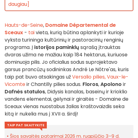
daugiau]
Hauts-de-Seine
,
Domaine Départemental de
Sceaux
-
tai
vieta, kurią būtina aplankyti ir kurioje
vyksta turininga kultūrinių ir pastoracinių renginių
programa. Į
istorijos paminklų
sąrašą įtrauktas
dvaras užima ne mažiau kaip 184 hektarus, kuriuose
dominuoja pilis. Jo oficialius sodus suprojektavo
garsus prancūzų sodininkas André Le Nôtre'as, kuris
taip pat buvo atsakingas už
Versalio pilies,
Vaux-le-
Vicomte
ir Chantilly pilies sodus.
Floros
,
Apolono
ir
Dafnės
statulos
, Didysis kanalas, baseinų ir krioklio
vandens elementai, gėlynai ir giraitės - Domaine de
Sceaux vienas nuostabus žalias kraštovaizdis seka
kitą ir nukelia mus į XVII a. širdį!
TAIP PAT SKAITYKITE
Šios savaitės patarimai 2026 m. rugpjūčio 3–9 d.