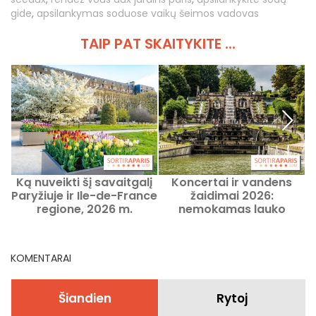
gide
,
apsilankymas soduose vaikų šeimos vadovas
TAIP PAT SKAITYKITE ...
Ką nuveikti šį savaitgalį
Koncertai ir vandens
Paryžiuje ir Ile-de-France
žaidimai 2026:
regione, 2026 m.
nemokamas lauko
rugpjūčio 7–9 d.
festivalis Saint-Cloudo
dvaro teritorijoje šį
savaitgalį
KOMENTARAI
Šiandien
Rytoj