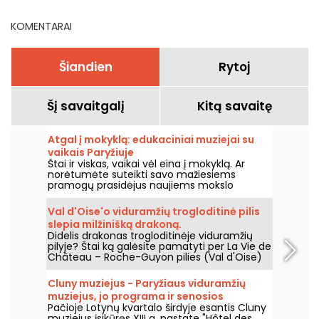
Paryžiuje ir Ile-de-France
metu
regione.
KOMENTARAI
Šiandien
Rytoj
Šį savaitgalį
Kitą savaitę
Atgal į mokyklą: edukaciniai muziejai su
vaikais Paryžiuje
Štai ir viskas, vaikai vėl eina į mokyklą. Ar
norėtumėte suteikti savo mažiesiems
pramogų prasidėjus naujiems mokslo
metams? Jei taip, siūlome jums edukacinių
muziejų Paryžiuje pasirinkimą, kad net ir su
Val d'Oise'o viduramžių trogloditinė pilis
vaikais galėtumėte smagiai išmokti daugybę
slepia milžinišką drakoną.
dalykų!
Didelis drakonas trogloditinėje viduramžių
pilyje? Štai ką galėsite pamatyti per La Vie de
Château – Roche-Guyon pilies (Val d'Oise)
šiuolaikinio meno parodą, kuri vyks nuo 2026
m. birželio 20 d. iki lapkričio 1 d.
Cluny muziejus - Paryžiaus viduramžių
muziejus, jo programa ir senosios
Pačioje Lotynų kvartalo širdyje esantis Cluny
vertybės
muziejus įsikūręs XIII a. pastate "Hôtel des