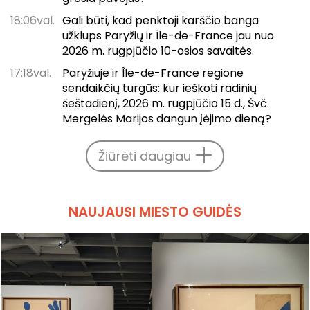
18:06val.
Gali būti, kad penktoji karščio banga
užklups Paryžių ir Île-de-France jau nuo
2026 m. rugpjūčio 10-osios savaitės.
17:18val.
Paryžiuje ir Île-de-France regione
sendaikčių turgūs: kur ieškoti radinių
šeštadienį, 2026 m. rugpjūčio 15 d., Švč.
Mergelės Marijos dangun įėjimo dieną?
Žiūrėti daugiau
NAUJAUSI MIESTO GUIDĖS