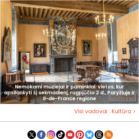
Nemokami muziejai ir paminklai: vietos, kur
apsilankyti šį sekmadienį, rugpjūčio 2 d., Paryžiuje ir
Il-de-France regione
Visi vadovai : Kultūra >