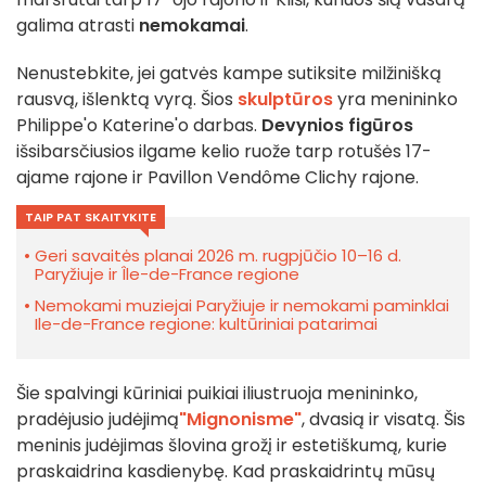
galima atrasti
nemokamai
.
Nenustebkite, jei gatvės kampe sutiksite milžinišką
rausvą, išlenktą vyrą. Šios
skulptūros
yra menininko
Philippe'o Katerine'o darbas.
Devynios figūros
išsibarsčiusios ilgame kelio ruože tarp rotušės 17-
ajame rajone ir Pavillon Vendôme Clichy rajone.
TAIP PAT SKAITYKITE
Geri savaitės planai 2026 m. rugpjūčio 10–16 d.
Paryžiuje ir Île-de-France regione
Nemokami muziejai Paryžiuje ir nemokami paminklai
Ile-de-France regione: kultūriniai patarimai
Šie spalvingi kūriniai puikiai iliustruoja menininko,
pradėjusio judėjimą
"Mignonisme"
, dvasią ir visatą. Šis
meninis judėjimas šlovina grožį ir estetiškumą, kurie
praskaidrina kasdienybę. Kad praskaidrintų mūsų