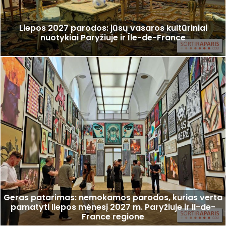
Liepos 2027 parodos: jūsų vasaros kultūriniai
nuotykiai Paryžiuje ir Île-de-France
Geras patarimas: nemokamos parodos, kurias verta
pamatyti liepos mėnesį 2027 m. Paryžiuje ir Il-de-
France regione