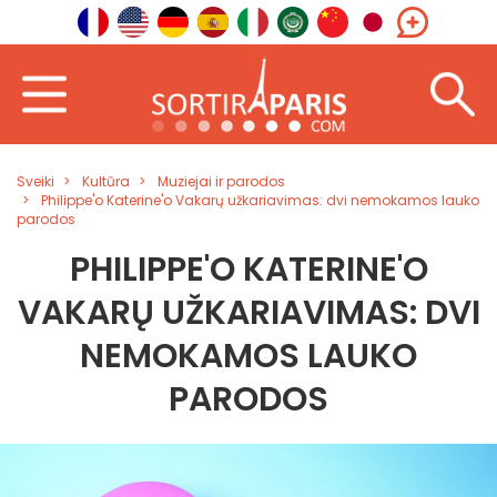
Sveiki
Kultūra
Muziejai ir parodos
Philippe'o Katerine'o Vakarų užkariavimas: dvi nemokamos lauko
parodos
PHILIPPE'O KATERINE'O
VAKARŲ UŽKARIAVIMAS: DVI
NEMOKAMOS LAUKO
PARODOS