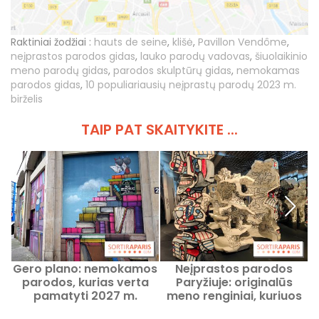
Raktiniai žodžiai :
hauts de seine
,
klišė
,
Pavillon Vendôme
,
neįprastos parodos gidas
,
lauko parodų vadovas
,
šiuolaikinio
meno parodų gidas
,
parodos skulptūrų gidas
,
nemokamas
parodos gidas
,
10 populiariausių neįprastų parodų 2023 m.
birželis
TAIP PAT SKAITYKITE ...
Gero plano: nemokamos
Neįprastos parodos
Š
parodos, kurias verta
Paryžiuje: originalūs
pamatyti 2027 m.
meno renginiai, kuriuos
v
gegužės mėnesį
verta pamatyti šiuo