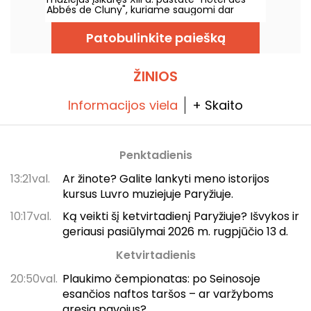
Abbés de Cluny", kuriame saugomi dar
senesni meno kūriniai! Apsilankykite šiame
Paryžiaus viduramžiams skirtame muziejuje.
Patobulinkite paiešką
ŽINIOS
Informacijos viela
+ Skaito
Penktadienis
13:21val.
Ar žinote? Galite lankyti meno istorijos
kursus Luvro muziejuje Paryžiuje.
10:17val.
Ką veikti šį ketvirtadienį Paryžiuje? Išvykos ir
geriausi pasiūlymai 2026 m. rugpjūčio 13 d.
Ketvirtadienis
20:50val.
Plaukimo čempionatas: po Seinosoje
esančios naftos taršos – ar varžyboms
gresia pavojus?