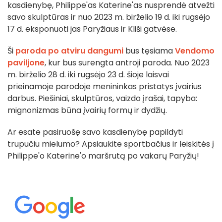
kasdienybę, Philippe'as Katerine'as nusprendė atvežti
savo skulptūras ir nuo 2023 m. birželio 19 d. iki rugsėjo
17 d. eksponuoti jas Paryžiaus ir Kliši gatvėse.
Ši
paroda po atviru dangumi
bus tęsiama
Vendomo
paviljone
, kur bus surengta antroji paroda. Nuo 2023
m. birželio 28 d. iki rugsėjo 23 d. šioje laisvai
prieinamoje parodoje menininkas pristatys įvairius
darbus. Piešiniai, skulptūros, vaizdo įrašai, tapyba:
mignonizmas būna įvairių formų ir dydžių.
Ar esate pasiruošę savo kasdienybę papildyti
trupučiu mielumo? Apsiaukite sportbačius ir leiskitės į
Philippe'o Katerine'o maršrutą po vakarų Paryžių!