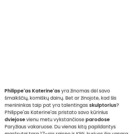
Philippe'as Katerine'as
yra žinomas dėl savo
šmaikščių, komiškų dainų. Bet ar žinojote, kad šis
menininkas taip pat yra talentingas
skulptorius
?
Philippe'as Katerine'as pristato savo kūrinius
dviejose
vienu metu vykstančiose
parodose
Paryžiaus vakaruose. Du vienas kitą papildantys
maršrutai tarp 17-ojo rajono ir Kliši, kuriuos šią vasarą