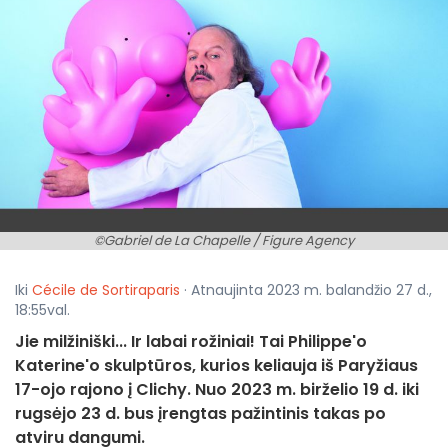
©Gabriel de La Chapelle / Figure Agency
Iki
Cécile de Sortiraparis
· Atnaujinta 2023 m. balandžio 27 d.,
18:55val.
Jie milžiniški... Ir labai rožiniai! Tai Philippe'o
Katerine'o skulptūros, kurios keliauja iš Paryžiaus
17-ojo rajono į Clichy. Nuo 2023 m. birželio 19 d. iki
rugsėjo 23 d. bus įrengtas pažintinis takas po
atviru dangumi.