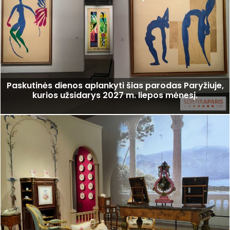
Paskutinės dienos aplankyti šias parodas Paryžiuje,
kurios užsidarys 2027 m. liepos mėnesį.