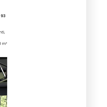
 93
ti,
0 m²
!