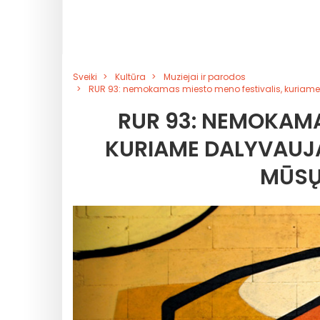
Sveiki
Kultūra
Muziejai ir parodos
RUR 93: nemokamas miesto meno festivalis, kuriam
RUR 93: NEMOKAMA
KURIAME DALYVAUJA
MŪSŲ