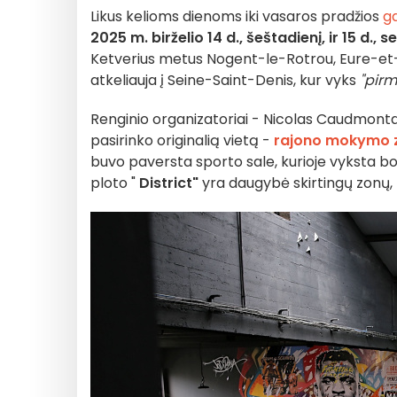
Likus kelioms dienoms iki vasaros pradžios
g
2025 m. birželio 14 d., šeštadienį, ir 15 d., 
Ketverius metus Nogent-le-Rotrou, Eure-et
atkeliauja į Seine-Saint-Denis, kur vyks
"pirm
Renginio organizatoriai - Nicolas Caudmontas
pasirinko originalią vietą -
rajono mokymo 
buvo paversta sporto sale, kurioje vyksta bo
ploto "
District"
yra daugybė skirtingų zonų, 