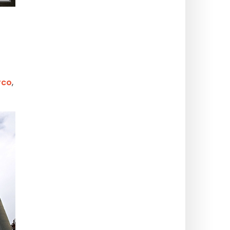
rco
,