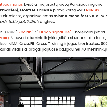
atvės menas
kviečia į neįprastą vietą Paryžiaus regione!
sekmadienį,
Montreuil
mieste pirmą kartą vyks
RUR 93
.
-Loir mieste, organizuojamas
miesto meno festivalis RUR
asis tokio pobūdžio"
renginys.
 iš RUR, "
Kholab"
ir "
Urban Signature"
- norėdami įsitvirtin
zoną
. Ši buvusi aliuminio liejykla, įsikūrusi Montreuil mieste,
kso, MMA, CrossFit, Cross Training ir jogos treniruotės. 60
kurias visas šiai progai papuošė daugiau nei 70 menininkų