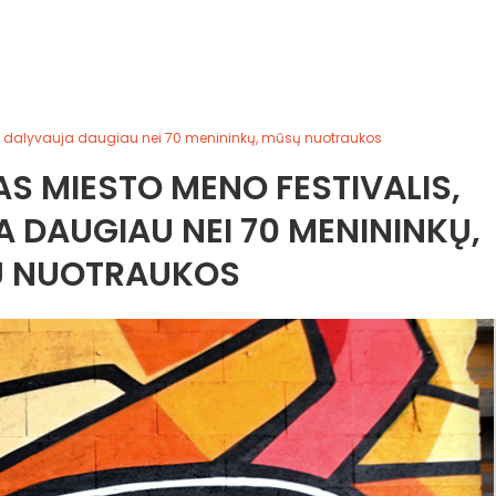
e dalyvauja daugiau nei 70 menininkų, mūsų nuotraukos
S MIESTO MENO FESTIVALIS,
 DAUGIAU NEI 70 MENININKŲ,
 NUOTRAUKOS