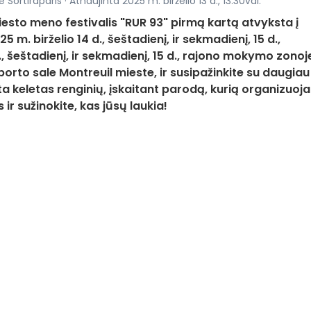
Sortiraparis · Atnaujinta 2025 m. birželio 13 d., 13:30val.
sto meno festivalis "RUR 93" pirmą kartą atvyksta į
 m. birželio 14 d., šeštadienį, ir sekmadienį, 15 d.,
d., šeštadienį, ir sekmadienį, 15 d., rajono mokymo zonoj
sporto sale Montreuil mieste, ir susipažinkite su daugiau
a keletas renginių, įskaitant parodą, kurią organizuoja
ir sužinokite, kas jūsų laukia!