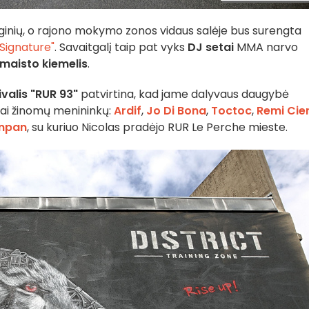
ginių, o rajono mokymo zonos vidaus salėje bus surengta
Signature"
. Savaitgalį taip pat vyks
DJ setai
MMA narvo
maisto kiemelis
.
valis "RUR 93"
patvirtina, kad jame dalyvaus daugybė
erai žinomų menininkų:
Ardif
,
Jo Di Bona
,
Toctoc
,
Remi Cie
npan
, su kuriuo Nicolas pradėjo RUR Le Perche mieste.