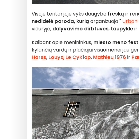
Visoje teritorijoje vyks daugybė
freskų
ir ren
nedidelė paroda, kurią
organizuoja "
Urban 
viduryje,
dalyvavimo dirbtuvės
,
taupyklė
ir
Kalbant apie menininkus,
miesto meno festi
kylančių vardų ir plačiajai visuomenei jau g
Horss
,
Louyz
,
Le CyKlop
,
Mathieu 1976
ir
Pa