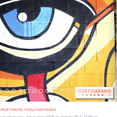
reuil mieste, mūsų nuotraukos