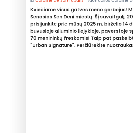
Iki
Caroline de Sortiraparis
· Nuotraukos Caroline de 
Kviečiame visus gatvės meno gerbėjus! Mie
Senosios Sen Deni miestą. Šį savaitgalį, 2025
prisijunkite prie mūsų 2025 m. birželio 14 
buvusioje aliuminio liejykloje, paverstoje 
70 menininkų freskomis! Taip pat paskelbt
"Urban Signature". Peržiūrėkite nuotraukas 