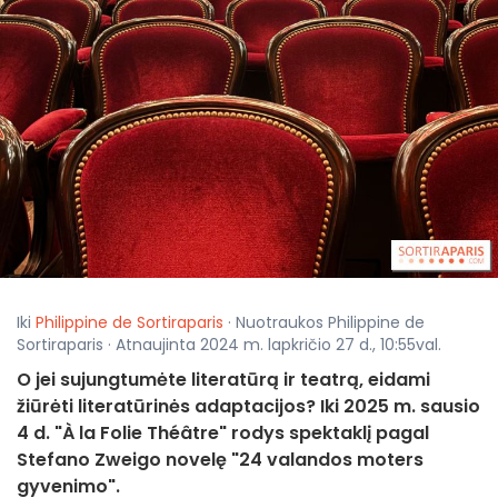
Iki
Philippine de Sortiraparis
· Nuotraukos Philippine de
Sortiraparis · Atnaujinta 2024 m. lapkričio 27 d., 10:55val.
O jei sujungtumėte literatūrą ir teatrą, eidami
žiūrėti literatūrinės adaptacijos? Iki 2025 m. sausio
4 d. "À la Folie Théâtre" rodys spektaklį pagal
Stefano Zweigo novelę "24 valandos moters
gyvenimo".