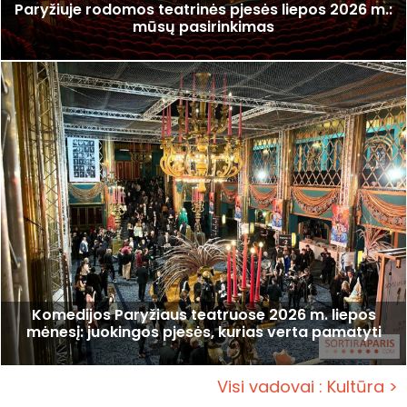
Paryžiuje rodomos teatrinės pjesės liepos 2026 m.:
mūsų pasirinkimas
Komedijos Paryžiaus teatruose 2026 m. liepos
mėnesį: juokingos pjesės, kurias verta pamatyti
Visi vadovai : Kultūra >