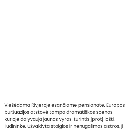
Viešėdama Rivjeroje esančiame pensionate, Europos
buržuazijos atstovė tampa dramatiškos scenos,
kurioje dalyvauja jaunas vyras, turintis įprotį lošti,
liudininke. Užvaldyta staigios ir nenugalimos aistros, ji