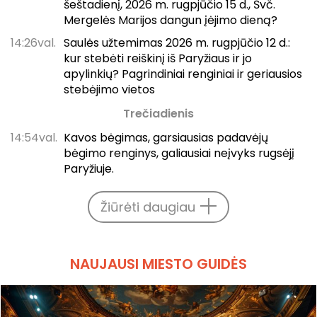
šeštadienį, 2026 m. rugpjūčio 15 d., Švč.
Mergelės Marijos dangun įėjimo dieną?
14:26val.
Saulės užtemimas 2026 m. rugpjūčio 12 d.:
kur stebėti reiškinį iš Paryžiaus ir jo
apylinkių? Pagrindiniai renginiai ir geriausios
stebėjimo vietos
Trečiadienis
14:54val.
Kavos bėgimas, garsiausias padavėjų
bėgimo renginys, galiausiai neįvyks rugsėjį
Paryžiuje.
Žiūrėti daugiau
NAUJAUSI MIESTO GUIDĖS