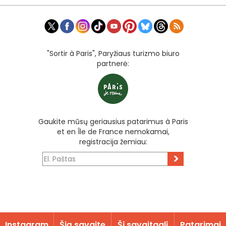
"Sortir à Paris", Paryžiaus turizmo biuro
partnerė:
Gaukite mūsų geriausius patarimus à Paris
et en Île de France nemokamai,
registracija žemiau:
>
Instagram
Šią savaitę
Šį savaitgalį
Patarimai