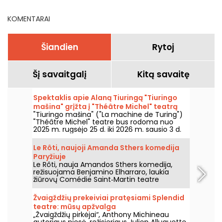
pasirinkimas
KOMENTARAI
Šiandien
Rytoj
Šį savaitgalį
Kitą savaitę
Spektaklis apie Alaną Tiuringą "Tiuringo
mašina" grįžta į "Théâtre Michel" teatrą
"Tiuringo mašina" ("La machine de Turing")
"Théâtre Michel" teatre bus rodoma nuo
2025 m. rugsėjo 25 d. iki 2026 m. sausio 3 d.
Tikra matematiko Alano Tiuringo istorija
paremtas spektaklis sulaukė didelio
Le Rôti, naujoji Amanda Sthers komedija
pasisekimo nuo tada, kai buvo pristatytas
Paryžiuje
Avinjono festivalyje.
Le Rôti, nauja Amandos Sthers komedija,
režisuojama Benjamino Elharraro, laukia
žiūrovų Comédie Saint‑Martin teatre
Paryžiuje iki 2026 m. spalio 15 d.
Žvaigždžių prekeiviai pratęsiami Splendid
teatre: mūsų apžvalga
„Žvaigždžių pirkėjai“, Anthony Michineau
autoriaus pjesė, režisieriaus Julien Alluguette