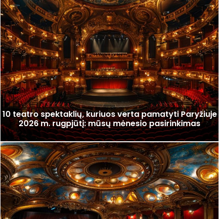
10 teatro spektaklių, kuriuos verta pamatyti Paryžiuje
2026 m. rugpjūtį: mūsų mėnesio pasirinkimas