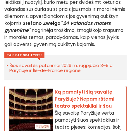
leidžiasi į nuotykį, kurio metu per dvidešimt keturias
valandas susiduria su stipriais jausmais ir moralinėmis
dilemomis, apverčiančiomis jos gyvenimą aukštyn
kojomis.
Stefano Zweigo
"
24 valandos moters
gyvenime"
nagrinėja troškimo, žmogiškojo trapumo
ir moralės temas, parodydamas, kaip vienas įvykis
gali apversti gyvenimą aukštyn kojomis.
TAIP PAT SKAITYKITE
Šios savaitės patarimai 2026 m. rugpjūčio 3–9 d.
Paryžiuje ir Île-de-France regione
Ką pamatyti šią savaitę
Paryžiuje? Nepamirštami
teatro spektakliai ir šou
Šią savaitę Paryžiuje verta
pamatyti šiuos spektaklius ir
teatro pjeses: komedijas, šokį,