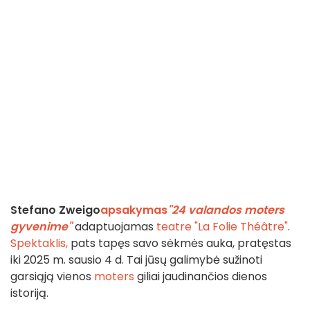
Stefano Zweigo
apsakymas
"24 valandos moters
gyvenime"
adaptuojamas
teatre "La Folie Théâtre"
.
Spektaklis,
pats tapęs savo sėkmės auka, pratęstas
iki 2025 m. sausio 4 d. Tai jūsų galimybė sužinoti
garsiąją vienos
moters
giliai jaudinančios dienos
istoriją.