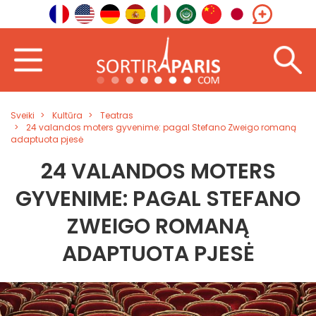
Sveiki
Kultūra
Teatras
24 valandos moters gyvenime: pagal Stefano Zweigo romaną
adaptuota pjesė
24 VALANDOS MOTERS
GYVENIME: PAGAL STEFANO
ZWEIGO ROMANĄ
ADAPTUOTA PJESĖ