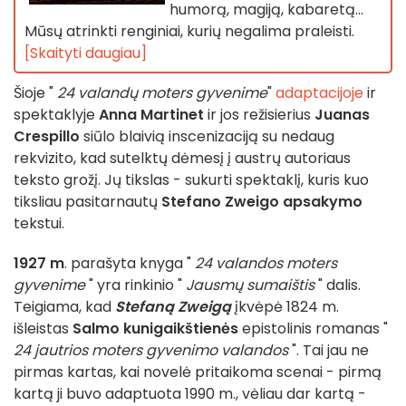
humorą, magiją, kabaretą...
Mūsų atrinkti renginiai, kurių negalima praleisti.
[Skaityti daugiau]
Šioje "
24 valandų moters gyvenime
"
adaptacijoje
ir
spektaklyje
Anna Martinet
ir jos režisierius
Juanas
Crespillo
siūlo blaivią inscenizaciją su nedaug
rekvizito, kad sutelktų dėmesį į austrų autoriaus
teksto grožį. Jų tikslas - sukurti spektaklį, kuris kuo
tiksliau pasitarnautų
Stefano Zweigo apsakymo
tekstui.
1927 m
. parašyta knyga "
24 valandos moters
gyvenime
" yra rinkinio "
Jausmų sumaištis
" dalis.
Teigiama, kad
Stefaną Zweigą
įkvėpė 1824 m.
išleistas
Salmo kunigaikštienės
epistolinis romanas "
24 jautrios moters gyvenimo valandos
". Tai jau ne
pirmas kartas, kai novelė pritaikoma scenai - pirmą
kartą ji buvo adaptuota 1990 m., vėliau dar kartą -