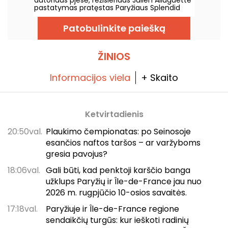
pastatymas pratęstas Paryžiaus Splendid
teatre iki 2027 m. sausio 3 d. Mūsų recenzija.
Patobulinkite paiešką
ŽINIOS
Informacijos viela
+ Skaito
Ketvirtadienis
20:50val.
Plaukimo čempionatas: po Seinosoje
esančios naftos taršos – ar varžyboms
gresia pavojus?
18:06val.
Gali būti, kad penktoji karščio banga
užklups Paryžių ir Île-de-France jau nuo
2026 m. rugpjūčio 10-osios savaitės.
17:18val.
Paryžiuje ir Île-de-France regione
sendaikčių turgūs: kur ieškoti radinių