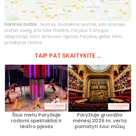
Raktiniai žodžiai :
teatras
,
šiuolaikinis teatras
,
solo scenoje
,
stefan zweig
,
à la folie théâtre
,
Paryžius 11
,
knygos
adaptacija
,
Saint Ambroise rajonas
,
Paryžius
,
gidas žaisti
,
pritaikytas teatrui
TAIP PAT SKAITYKITE ...
Šiuo metu Paryžiuje
Paryžiuje gruodžio
rodomi spektakliai ir
mėnesį 2026 m. verta
teatro pjesės
pamatyti šou: mūsų
aktualiausių šou