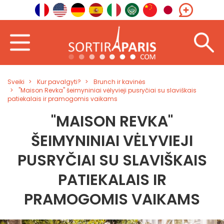
Sveiki
Kur pavalgyti?
Brunch ir kavinės
"Maison Revka" šeimyniniai vėlyvieji pusryčiai su slaviškais
patiekalais ir pramogomis vaikams
"MAISON REVKA"
ŠEIMYNINIAI VĖLYVIEJI
PUSRYČIAI SU SLAVIŠKAIS
PATIEKALAIS IR
PRAMOGOMIS VAIKAMS