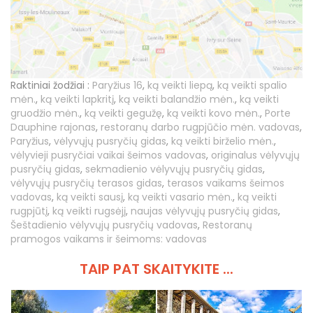
Raktiniai žodžiai :
Paryžius 16
,
ką veikti liepą
,
ką veikti spalio
mėn.
,
ką veikti lapkritį
,
ką veikti balandžio mėn.
,
ką veikti
gruodžio mėn.
,
ką veikti gegužę
,
ką veikti kovo mėn.
,
Porte
Dauphine rajonas
,
restoranų darbo rugpjūčio mėn. vadovas
,
Paryžius
,
vėlyvųjų pusryčių gidas
,
ką veikti birželio mėn.
,
vėlyvieji pusryčiai vaikai šeimos vadovas
,
originalus vėlyvųjų
pusryčių gidas
,
sekmadienio vėlyvųjų pusryčių gidas
,
vėlyvųjų pusryčių terasos gidas
,
terasos vaikams šeimos
vadovas
,
ką veikti sausį
,
ką veikti vasario mėn.
,
ką veikti
rugpjūtį
,
ką veikti rugsėjį
,
naujas vėlyvųjų pusryčių gidas
,
Šeštadienio vėlyvųjų pusryčių vadovas
,
Restoranų
pramogos vaikams ir šeimoms: vadovas
TAIP PAT SKAITYKITE ...