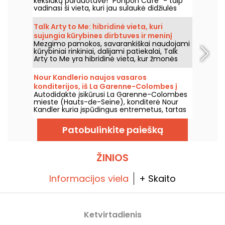
keksiukų parduotuvė! "Ponpon Café" - taip
vadinasi ši vieta, kuri jau sulaukė didžiulės
sėkmės ir traukia visą Paryžių. Mes ją
išbandėme ir mums labai patinka!
Talk Arty to Me: hibridinė vieta, kuri
sujungia kūrybines dirbtuves ir meninį
Mezgimo pamokos, savarankiškai naudojami
restoraną Marė.
kūrybiniai rinkiniai, dalijami patiekalai, Talk
Arty to Me yra hibridinė vieta, kur žmonės
ateina tiek kurti, tiek mėgautis skanėstais,
tarp dailės dirbtuvių ir atsipalaidavusio
Nour Kandlerio naujos vasaros
sezoniško restorano.
konditerijos, iš La Garenne-Colombes į
Autodidaktė įsikūrusi La Garenne-Colombes
Paryžių, ir jos dirbtuvės
mieste (Hauts-de-Seine), konditerė Nour
Kandler kuria įspūdingus entremetus, tartas
ir flanėlius – viską visiškai namų gamybos,
užsakyti pagal poreikius. Išbandėme jos
Patobulinkite paiešką
naują vaisinę vasaros kolekciją 2026 metų
vasarai ir kviečiame jus ją pažinti.
ŽINIOS
Informacijos viela
+ Skaito
Ketvirtadienis