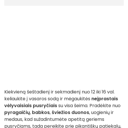
Kiekvieną šeštadienį ir sekmadienį nuo 12 iki 16 val.
keliaukite į vasaros sodą ir mėgaukitės
neįprastais
vėlyvaisiais pusryčiais
su visa šeima. Pradėkite nuo
pyragaičių
,
babkos
,
šviežios duonos
, uogienių ir
medaus, kad sužadintumėte apetitą geriems
pusryčiams, tada pereikite prie pikantiškų patiekalų,