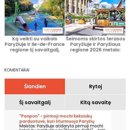
Ką veikti su vaikais
Šeimoms skirtos terasos
K
Paryžiuje ir Ile-de-France
Paryžiuje ir Paryžiaus
2
regione šį savaitgalį,
regione 2026 metais:
v
2026 m. rugpjūčio 8–9
mūsų gerosios
d.?
rekomendacijos su
vaikais
KOMENTARAI
Šiandien
Rytoj
Šį savaitgalį
Kitą savaitę
"Ponpon" - pirmoji mochi keksiukų
parduotuvė, kuri šturmuoja Paryžių
Maistas: Paryžiuje atidaryta pirmoji mochi