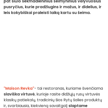
pat siūlo sekmadieninius šeimyninius vėlyvuosius
pusryčius, kurie pradžiugins ir mažus, ir didelius, ir
leis kokybiškai praleisti laiką kartu su šeima.
"Maison Revka"
- tai restoranas, kuriame švenčiama
slaviška virtuvė
, kurioje rasite didžiųjų rusų virtuvės
klasikų patiekalų, tradicinių šios Rytų šalies produktų
ir, svarbiausia, kiekvieną savaitgalį
slaptame