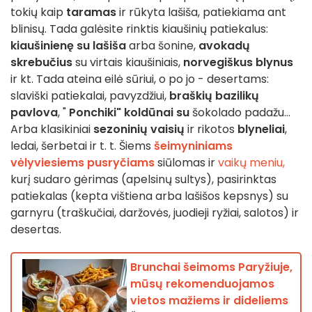
tokių kaip
taramas
ir rūkyta lašiša, patiekiama ant
blinisų. Tada galėsite rinktis kiaušinių patiekalus:
kiaušinienę su lašiša
arba šonine,
avokadų
skrebučius
su virtais kiaušiniais,
norvegiškus blynus
ir kt. Tada ateina eilė sūriui, o po jo - desertams:
slaviški patiekalai, pavyzdžiui,
braškių bazilikų
pavlova
, "
Ponchiki" koldūnai su
šokolado padažu...
Arba klasikiniai
sezoninių vaisių
ir rikotos
blyneliai
,
ledai, šerbetai ir t. t. Šiems
šeimyniniams
vėlyviesiems pusryčiams
siūlomas ir
vaikų meniu,
kurį sudaro gėrimas (apelsinų sultys), pasirinktas
patiekalas (kepta vištiena arba lašišos kepsnys) su
garnyru (traškučiai, daržovės, juodieji ryžiai, salotos) ir
desertas.
Brunchai šeimoms Paryžiuje,
mūsų rekomenduojamos
vietos mažiems ir dideliems