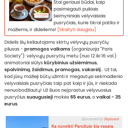
Štai geriausi būdai, kaip
pasimėgauti puikiais
šeimyniniais vėlyvaisiais
pusryčiais, kurie tikrai patiks ir
mažiems, ir dideliems!
[Skaityti daugiau]
Didelis šių keliautojams skirtų vėlyvųjų pusryčių
pliusas -
pramogos vaikams
(organizuoja "Paris
Society"): vėlyvųjų pusryčių metu (nuo 12 iki 16 val.)
animatoriai siūlys
kūrybinius užsiėmimus
,
spalvinimą
,
žaidimus
,
pramogas
,
vakarėlį
... Už tai,
kad jūsų mažieji būtų užimti ir mėgautųsi sekmadienio
vėlyvaisiais pusryčiais taip pat kaip ir jūs, ir niekada
nenuobodžiautų! Už šiuos neįprastus vėlyvuosius
pusryčius
suaugusieji
mokės
65 eurus
, o
vaikai - 35
eurus
.