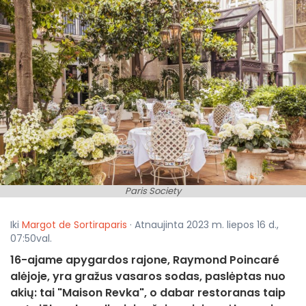
Paris Society
Iki
Margot de Sortiraparis
· Atnaujinta 2023 m. liepos 16 d.,
07:50val.
16-ajame apygardos rajone, Raymond Poincaré
alėjoje, yra gražus vasaros sodas, paslėptas nuo
akių: tai "Maison Revka", o dabar restoranas taip