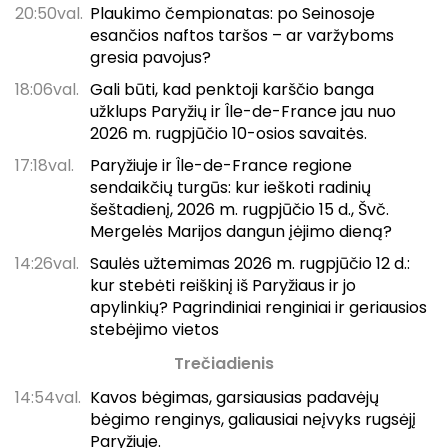
20:50val.
Plaukimo čempionatas: po Seinosoje
esančios naftos taršos – ar varžyboms
gresia pavojus?
18:06val.
Gali būti, kad penktoji karščio banga
užklups Paryžių ir Île-de-France jau nuo
2026 m. rugpjūčio 10-osios savaitės.
17:18val.
Paryžiuje ir Île-de-France regione
sendaikčių turgūs: kur ieškoti radinių
šeštadienį, 2026 m. rugpjūčio 15 d., Švč.
Mergelės Marijos dangun įėjimo dieną?
14:26val.
Saulės užtemimas 2026 m. rugpjūčio 12 d.:
kur stebėti reiškinį iš Paryžiaus ir jo
apylinkių? Pagrindiniai renginiai ir geriausios
stebėjimo vietos
Trečiadienis
14:54val.
Kavos bėgimas, garsiausias padavėjų
bėgimo renginys, galiausiai neįvyks rugsėjį
Paryžiuje.