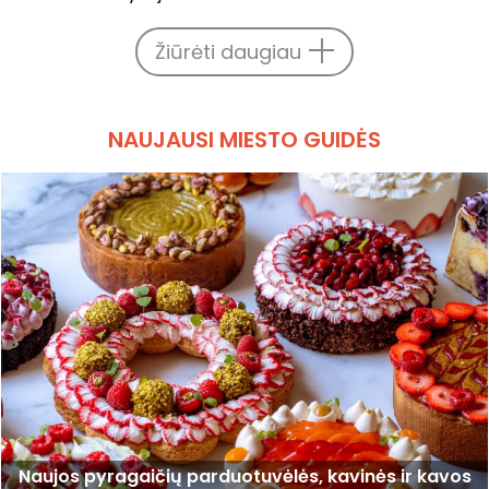
Žiūrėti daugiau
NAUJAUSI MIESTO GUIDĖS
Naujos pyragaičių parduotuvėlės, kavinės ir kavos