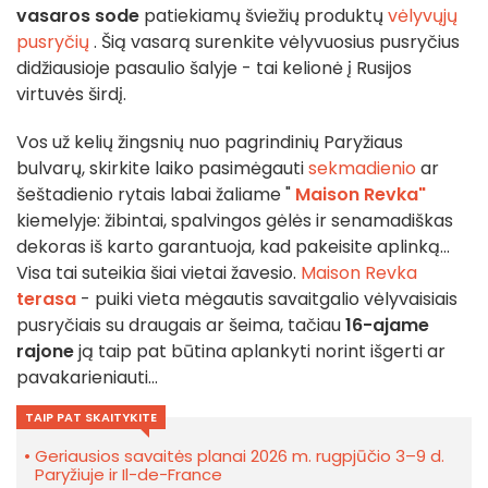
vasaros sode
patiekiamų šviežių produktų
vėlyvųjų
pusryčių
. Šią vasarą surenkite vėlyvuosius pusryčius
didžiausioje pasaulio šalyje - tai kelionė į Rusijos
virtuvės širdį.
Vos už kelių žingsnių nuo pagrindinių Paryžiaus
bulvarų, skirkite laiko pasimėgauti
sekmadienio
ar
šeštadienio rytais labai žaliame "
Maison Revka"
kiemelyje: žibintai, spalvingos gėlės ir senamadiškas
dekoras iš karto garantuoja, kad pakeisite aplinką...
Visa tai suteikia šiai vietai žavesio.
Maison Revka
terasa
- puiki vieta mėgautis savaitgalio vėlyvaisiais
pusryčiais su draugais ar šeima, tačiau
16-ajame
rajone
ją taip pat būtina aplankyti norint išgerti ar
pavakarieniauti...
TAIP PAT SKAITYKITE
Geriausios savaitės planai 2026 m. rugpjūčio 3–9 d.
Paryžiuje ir Il-de-France