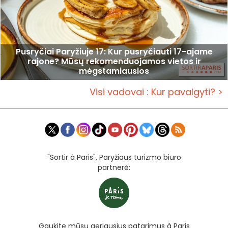
Pusryčiai Paryžiuje 17: Kur pusryčiauti 17-ajame
rajone? Mūsų rekomenduojamos vietos ir
mėgstamiausios
Visi vadovai : Kur pavalgyti? >
"Sortir à Paris", Paryžiaus turizmo biuro
partnerė:
Gaukite mūsų geriausius patarimus à Paris