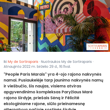
Iki
My de Sortiraparis
· Nuotraukos My de Sortiraparis ·
Atnaujinta 2022 m. birželio 29 d., 16:11val.
"People Paris Marais" yra 4-ojo rajono nakvynės
namai. Pusiaukelėje tarp jaunimo nakvynės namų
ir viešbučio, šis naujas, visiems atviras
apgyvendinimo kompleksas Paryžiaus Marė
rajono širdyje, priešais Sėną ir Félicité
ekologiniame rajone, siūlo prieinamesnę
alternatyvą pačioje sostinės širdyje.