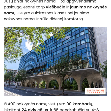
Jūsų žiniai, nakvynės namai - tai apgyvendinimo
paslauga, esanti tarp
viešbučio
ir
jaunimo nakvynės
namų
. Jie yra aukštesnės klasės nei jaunimo
nakvynės namai ir siūlo didesnį komfortą.
Iš 400 nakvynės namų vietų yra
90 kambarių,
įskaitant
24 dviviečius,
ir 66 bendrabučiai su 4-8