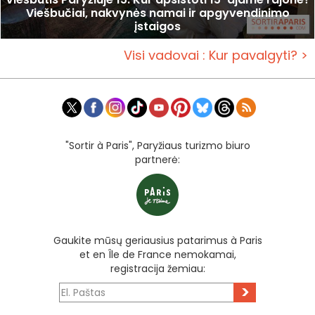
Viešbučiai, nakvynės namai ir apgyvendinimo
įstaigos
Visi vadovai : Kur pavalgyti? >
"Sortir à Paris", Paryžiaus turizmo biuro
partnerė:
Gaukite mūsų geriausius patarimus à Paris
et en Île de France nemokamai,
registracija žemiau:
>