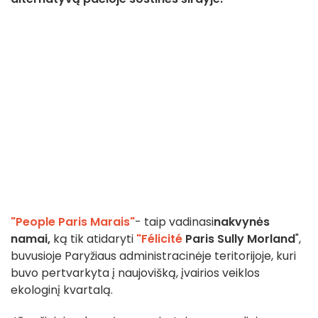
"People Paris Marais"
- taip vadinasi
nakvynės
namai,
ką tik atidaryti
"Félicité
Paris Sully Morland
",
buvusioje Paryžiaus administracinėje teritorijoje, kuri
buvo pertvarkyta į naujovišką, įvairios veiklos
ekologinį kvartalą.