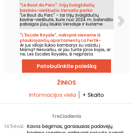
istorinių paminklų sąrašą, ir išskirtiniais
"Le Bout du Parc": trijų žvaigždučių
rūmais.
kavinės-viešbučio Versalio parko
"Le Bout du Parc" - tai trijų žvaigždučių
pakraštyje testas
kavinė-viešbutis, kuris nuo 2024 m. balandžio
pabaigos jūsų laukia Versalyje ir kuriame
puikiai dera gamta ir šiuolaikinis komfortas. Ši
įstaiga, įsikūrusi prie įėjimo į Versalio pilies
"L'Escale Royale", nakvynė viename iš
parką, žada unikalią patirtį, kurioje dera
plaukiojančių apartamentų La Ferté-
ekologiškai atsakinga architektūra ir šiltas
Ar jus vilioja liukso kambarys su vaizdu į
sous-Jouarre (77)
priėmimas prestižinėje Gally ekologinės
Marną? Nesvarbu, ar jau turite jūros kojas, ar
kaimynystės aplinkoje. Viešbutis, kuriame
ne, Les Escales Royales, ši neįprasta
galėjome praleisti naktį... Apie tai jums
apgyvendinimo įstaiga ant vandens, siūlo
papasakosime!
jums galimybę praleisti naktį (ar daugiau, jei
Patobulinkite paiešką
norite) viename iš plūduriuojančių
apartamentų netoli La Ferté-sous-Jouarre.
ŽINIOS
Informacijos viela
+ Skaito
Trečiadienis
14:54val.
Kavos bėgimas, garsiausias padavėjų
bėgimo renginys, galiausiai neįvyks rugsėjį