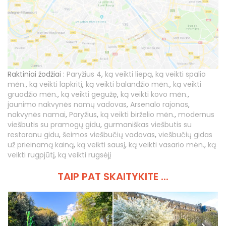
Raktiniai žodžiai :
Paryžius 4
,
ką veikti liepą
,
ką veikti spalio
mėn.
,
ką veikti lapkritį
,
ką veikti balandžio mėn.
,
ką veikti
gruodžio mėn.
,
ką veikti gegužę
,
ką veikti kovo mėn.
,
jaunimo nakvynės namų vadovas
,
Arsenalo rajonas
,
nakvynės namai
,
Paryžius
,
ką veikti birželio mėn.
,
modernus
viešbutis su pramogų gidu
,
gurmaniškas viešbutis su
restoranu gidu
,
šeimos viešbučių vadovas
,
viešbučių gidas
už prieinamą kainą
,
ką veikti sausį
,
ką veikti vasario mėn.
,
ką
veikti rugpjūtį
,
ką veikti rugsėjį
TAIP PAT SKAITYKITE ...