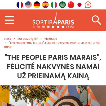
Sveiki
Kur pavalgyti?
Viešbutis
"The People Paris Marais", Félicité nakvynės namai už prieinamą
kainą
"THE PEOPLE PARIS MARAIS",
FÉLICITÉ NAKVYNĖS NAMAI
UŽ PRIEINAMĄ KAINĄ