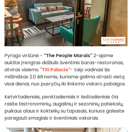
Pyrago viršūnė -
"The People Marais"
2-ajame
aukšte įrengtas didžiulis šventinis baras-restoranas,
atviras visiems. "
Titi Palacio"
- taip vadinasi šis
milžiniškas 2.0 šiltnamis, kuriame galima atrasti vietą
visai dienai, nuo pusryčių iki linksmo vakaro pabaigos.
Ketvirtadieniais, penktadieniais ir šeštadieniais čia
rasite bistronominių, augalinių ir sezoninių patiekalų,
puikaus alaus ir kokteilių su tapasais, kuriuos galėsite
paragauti smagiais ir šventiniais vakarais.