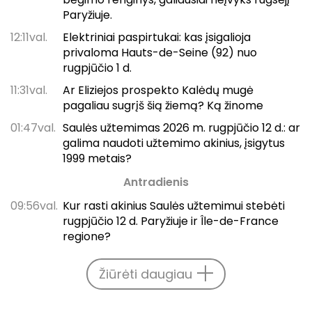
Paryžiuje.
12:11val.
Elektriniai paspirtukai: kas įsigalioja
privaloma Hauts-de-Seine (92) nuo
rugpjūčio 1 d.
11:31val.
Ar Eliziejos prospekto Kalėdų mugė
pagaliau sugrįš šią žiemą? Ką žinome
01:47val.
Saulės užtemimas 2026 m. rugpjūčio 12 d.: ar
galima naudoti užtemimo akinius, įsigytus
1999 metais?
Antradienis
09:56val.
Kur rasti akinius Saulės užtemimui stebėti
rugpjūčio 12 d. Paryžiuje ir Île-de-France
regione?
Žiūrėti daugiau