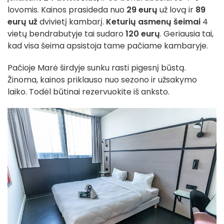
lovomis. Kainos prasideda nuo
29 eurų
už lovą ir
89
eurų už
dvivietį kambarį.
Keturių asmenų šeimai
4
vietų bendrabutyje tai sudaro
120 eurų
. Geriausia tai,
kad visa šeima apsistoja tame pačiame kambaryje.
Pačioje Marė širdyje sunku rasti pigesnį būstą.
Žinoma, kainos priklauso nuo sezono ir užsakymo
laiko. Todėl būtinai rezervuokite iš anksto.