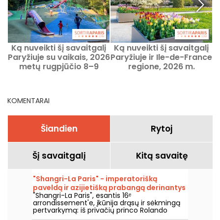
Ką nuveikti šį savaitgalį
Ką nuveikti šį savaitgalį
Paryžiuje su vaikais, 2026
Paryžiuje ir Ile-de-France
m
metų rugpjūčio 8–9
regione, 2026 m.
s
dienomis?
rugpjūčio 7–9 d.
KOMENTARAI
Šiandien
Rytoj
Šį savaitgalį
Kitą savaitę
"Shangri-La Paris" - imperatorišką
paveldą ir azijietišką prabangą derinantys
"Shangri-La Paris", esantis 16ᵉ
kunigaikščių rūmai Ienos alėjoje
arrondissement'e, įkūnija drąsų ir sėkmingą
pertvarkymą: iš privačių princo Rolando
Bonaparto rūmų jis tapo viešbučiu, įtrauktu į