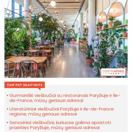
TAIP PAT SKAITYKITE
Gurmaniški viešbučiai su restoranais Paryžiuje ir Ile-
de-France, mūsų geriausi adresai
Literatūriniai viešbučiai Paryžiuje ir Ile-de-France
regione, mūsų geriausi adresai
Senoviniai viešbučiai, kuriuose galima apsistoti
praeities Paryžiuje, mūsų geriausi adresai