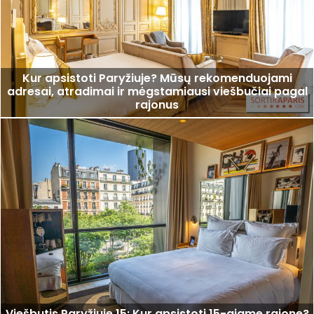
Kur apsistoti Paryžiuje? Mūsų rekomenduojami
adresai, atradimai ir mėgstamiausi viešbučiai pagal
rajonus
Viešbutis Paryžiuje 15: Kur apsistoti 15-ajame rajone?