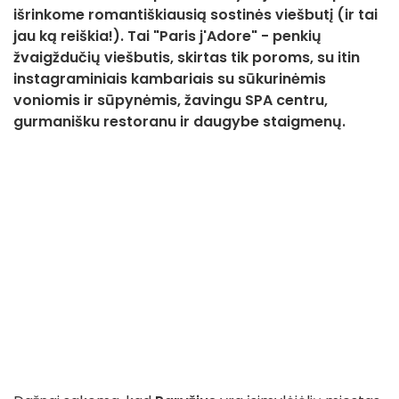
išrinkome romantiškiausią sostinės viešbutį (ir tai
jau ką reiškia!). Tai "Paris j'Adore" - penkių
žvaigždučių viešbutis, skirtas tik poroms, su itin
instagraminiais kambariais su sūkurinėmis
voniomis ir sūpynėmis, žavingu SPA centru,
gurmanišku restoranu ir daugybe staigmenų.