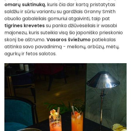
omarų suktinuką
, kuris čia dar kartą pristatytas
saldžiu ir sūriu variantu su gardžiais Granny Smith
obuolio gabalėliais gomuriui atgaivinti, taip pat
tigrines krevetes
su panka džiūvėsėliais ir wasabi
majonezu, kuris suteikia visą šio japoniško prieskonio
skonį be aštrumo.
Vasaros šviežumo
patiekalas
atitinka savo pavadinimą - melionų, arbūzų, mėtų,
agurkų ir fetos salotos.