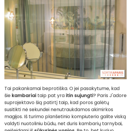
Tai pakankamai beprotiška. O jei pasakytume, kad
šie
kambariai
taip pat yra
itin sujungti
? Paris J'adore
suprojektavo šią patirtį taip, kad poros galėtų
susitikti nė sekundei nenutraukdamos akimirkos
magijos. Iš turimo planšetinio kompiuterio galite viską
valdyti nuotoliniu būdu, net duris kambarių tarnybai,
neišeidami iš
sūkurinės vonios
. Be to, bet kuriuo