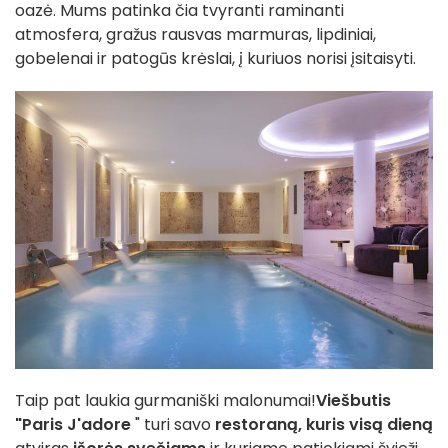
oazė. Mums patinka čia tvyranti raminanti
atmosfera, gražus rausvas marmuras, lipdiniai,
gobelenai ir patogūs krėslai, į kuriuos norisi įsitaisyti.
Taip pat laukia gurmaniški malonumai!
Viešbutis
"Paris J'adore
" turi savo
restoraną, kuris
visą dieną