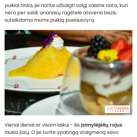
puikiai tinka, jei norite užbaigti valgį vaisine nata, kuri
nėra per saldi: ananasų rūgštelė atsveria bezė,
suteikdama mums puikią pusiausvyrą.
Vienai dienai ar visam laikui - šis
įsimylėjėlių rojus
laukia jūsų. O jei turite ypatingą staigmeną savo