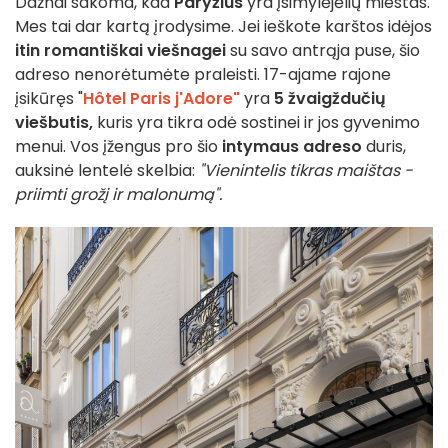
Dažnai sakoma, kad
Paryžius
yra įsimylėjėlių miestas.
Mes tai dar kartą įrodysime. Jei ieškote karštos idėjos
itin romantiškai viešnagei
su savo antrąja puse, šio
adreso nenorėtumėte praleisti. 17-ajame rajone
įsikūręs "
Hôtel Paris j'Adore"
yra
5 žvaigždučių
viešbutis,
kuris yra tikra odė sostinei ir jos gyvenimo
menui. Vos įžengus pro šio
intymaus adreso
duris,
auksinė lentelė skelbia:
"
Vienintelis tikras maištas -
priimti grožį ir malonumą".