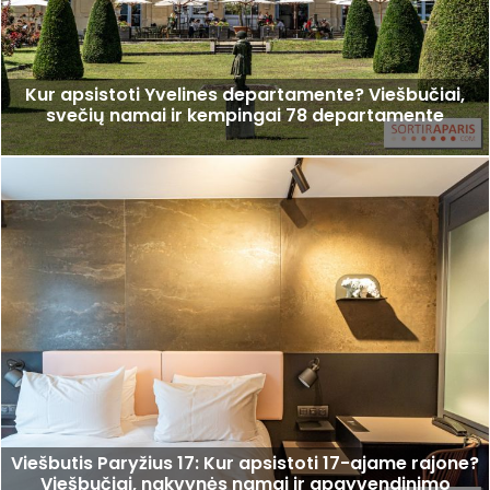
Kur apsistoti Yvelines departamente? Viešbučiai,
svečių namai ir kempingai 78 departamente
Viešbutis Paryžius 17: Kur apsistoti 17-ajame rajone?
Viešbučiai, nakvynės namai ir apgyvendinimo