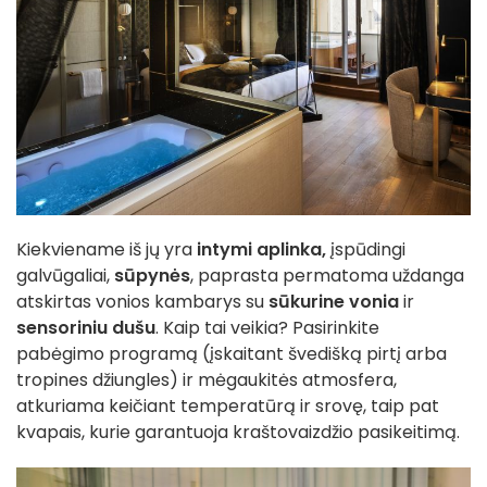
Kiekviename iš jų yra
intymi aplinka,
įspūdingi
galvūgaliai,
sūpynės
, paprasta permatoma uždanga
atskirtas vonios kambarys su
sūkurine vonia
ir
sensoriniu dušu
. Kaip tai veikia? Pasirinkite
pabėgimo programą (įskaitant švedišką pirtį arba
tropines džiungles) ir mėgaukitės atmosfera,
atkuriama keičiant temperatūrą ir srovę, taip pat
kvapais, kurie garantuoja kraštovaizdžio pasikeitimą.