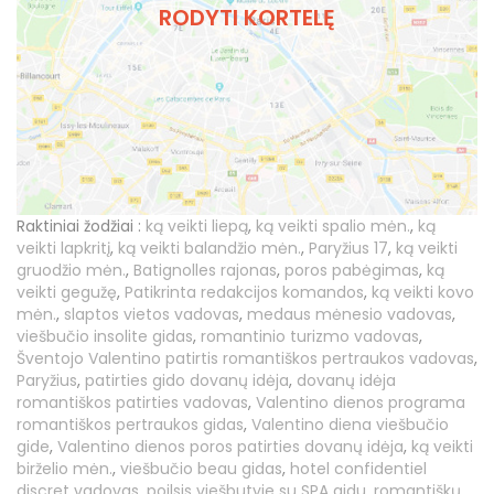
RODYTI KORTELĘ
Raktiniai žodžiai :
ką veikti liepą
,
ką veikti spalio mėn.
,
ką
veikti lapkritį
,
ką veikti balandžio mėn.
,
Paryžius 17
,
ką veikti
gruodžio mėn.
,
Batignolles rajonas
,
poros pabėgimas
,
ką
veikti gegužę
,
Patikrinta redakcijos komandos
,
ką veikti kovo
mėn.
,
slaptos vietos vadovas
,
medaus mėnesio vadovas
,
viešbučio insolite gidas
,
romantinio turizmo vadovas
,
Šventojo Valentino patirtis romantiškos pertraukos vadovas
,
Paryžius
,
patirties gido dovanų idėja
,
dovanų idėja
romantiškos patirties vadovas
,
Valentino dienos programa
romantiškos pertraukos gidas
,
Valentino diena viešbučio
gide
,
Valentino dienos poros patirties dovanų idėja
,
ką veikti
birželio mėn.
,
viešbučio beau gidas
,
hotel confidentiel
discret vadovas
,
poilsis viešbutyje su SPA gidu
,
romantiškų