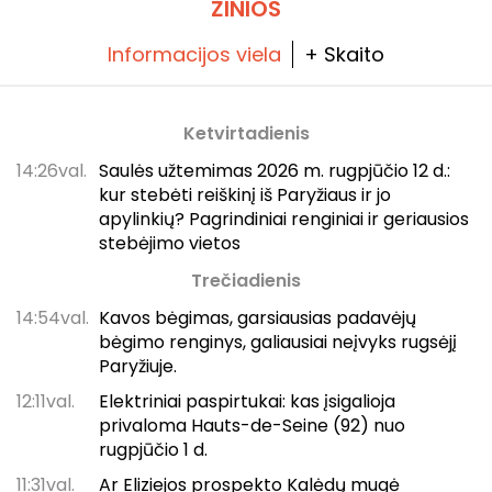
ŽINIOS
Informacijos viela
+ Skaito
Ketvirtadienis
14:26val.
Saulės užtemimas 2026 m. rugpjūčio 12 d.:
kur stebėti reiškinį iš Paryžiaus ir jo
apylinkių? Pagrindiniai renginiai ir geriausios
stebėjimo vietos
Trečiadienis
14:54val.
Kavos bėgimas, garsiausias padavėjų
bėgimo renginys, galiausiai neįvyks rugsėjį
Paryžiuje.
12:11val.
Elektriniai paspirtukai: kas įsigalioja
privaloma Hauts-de-Seine (92) nuo
rugpjūčio 1 d.
11:31val.
Ar Eliziejos prospekto Kalėdų mugė