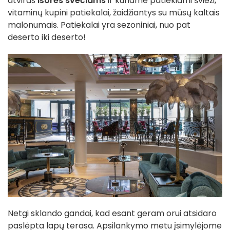
atviras
išorės svečiams
ir kuriame patiekiami švieži,
vitaminų kupini patiekalai, žaidžiantys su mūsų kaltais
malonumais. Patiekalai yra sezoniniai, nuo pat
deserto iki deserto!
Netgi sklando gandai, kad esant geram orui atsidaro
paslėpta lapų terasa. Apsilankymo metu įsimylėjome