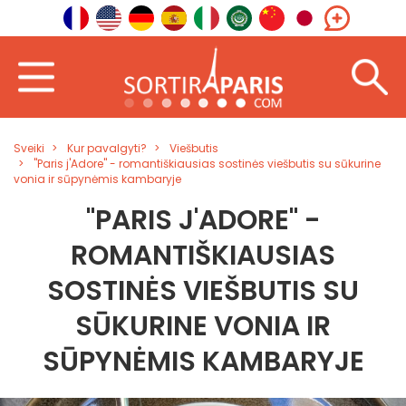
Sveiki
Kur pavalgyti?
Viešbutis
"Paris j'Adore" - romantiškiausias sostinės viešbutis su sūkurine
vonia ir sūpynėmis kambaryje
"PARIS J'ADORE" -
ROMANTIŠKIAUSIAS
SOSTINĖS VIEŠBUTIS SU
SŪKURINE VONIA IR
SŪPYNĖMIS KAMBARYJE