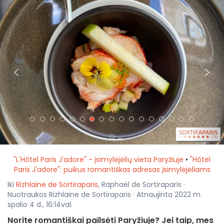
<
>
"L'Hôtel Paris J'adore" - įsimylėjėlių vieta Paryžiuje
•
"Hôtel
Paris J'adore": puikus romantiškas adresas įsimylėjėliams
Iki
Rizhlaine de Sortiraparis
, Raphaël de Sortiraparis ·
Nuotraukos Rizhlaine de Sortiraparis · Atnaujinta 2022 m.
spalio 4 d., 16:14val.
Norite romantiškai pailsėti Paryžiuje? Jei taip, mes