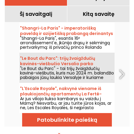
Šį savaitgalį
Kitą savaitę
"Shangri-La Paris" - imperatorišką
paveldą ir azijietišką prabangą derinantys
"Shangri-La Paris", esantis 16ᵉ
kunigaikščių rūmai Ienos alėjoje
arrondissement'e, įkūnija drąsų ir sėkmingą
pertvarkymą: iš privačių princo Rolando
Bonaparto rūmų jis tapo viešbučiu, įtrauktu į
istorinių paminklų sąrašą, ir išskirtiniais
"Le Bout du Parc": trijų žvaigždučių
rūmais.
kavinės-viešbučio Versalio parko
"Le Bout du Parc" - tai trijų žvaigždučių
pakraštyje testas
kavinė-viešbutis, kuris nuo 2024 m. balandžio
pabaigos jūsų laukia Versalyje ir kuriame
puikiai dera gamta ir šiuolaikinis komfortas. Ši
įstaiga, įsikūrusi prie įėjimo į Versalio pilies
"L'Escale Royale", nakvynė viename iš
parką, žada unikalią patirtį, kurioje dera
plaukiojančių apartamentų La Ferté-
ekologiškai atsakinga architektūra ir šiltas
Ar jus vilioja liukso kambarys su vaizdu į
sous-Jouarre (77)
priėmimas prestižinėje Gally ekologinės
Marną? Nesvarbu, ar jau turite jūros kojas, ar
kaimynystės aplinkoje. Viešbutis, kuriame
ne, Les Escales Royales, ši neįprasta
galėjome praleisti naktį... Apie tai jums
apgyvendinimo įstaiga ant vandens, siūlo
papasakosime!
jums galimybę praleisti naktį (ar daugiau, jei
Patobulinkite paiešką
norite) viename iš plūduriuojančių
apartamentų netoli La Ferté-sous-Jouarre.