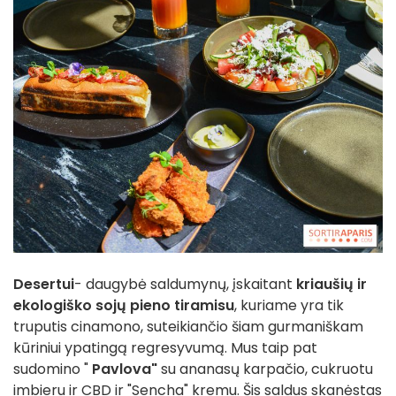
Desertui
- daugybė saldumynų, įskaitant
kriaušių ir
ekologiško sojų pieno tiramisu
, kuriame yra tik
truputis cinamono, suteikiančio šiam gurmaniškam
kūriniui ypatingą regresyvumą. Mus taip pat
sudomino "
Pavlova"
su ananasų karpačio, cukruotu
imbieru ir CBD ir "Sencha" kremu. Šis saldus skanėstas