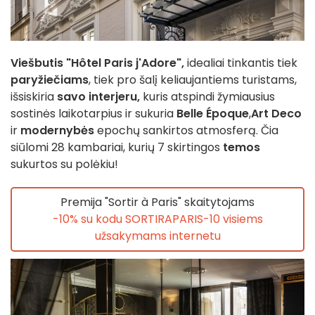
Viešbutis "Hôtel Paris j'Adore",
idealiai tinkantis tiek
paryžiečiams
, tiek pro šalį keliaujantiems turistams,
išsiskiria
savo interjeru,
kuris atspindi žymiausius
sostinės laikotarpius ir sukuria
Belle Époque
,
Art Deco
ir
modernybės
epochų sankirtos atmosferą. Čia
siūlomi 28 kambariai, kurių 7 skirtingos
temos
sukurtos su polėkiu!
Premija "Sortir à Paris" skaitytojams
-10%
su kodu
SORTIRAPARIS-10
visiems
užsakymams internetu