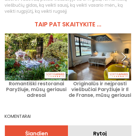
viešbučių gidas
,
ką veikti sausį
,
ką veikti vasario mėn.
,
ką
veikti rugpjūtį
,
ką veikti rugsėjį
TAIP PAT SKAITYKITE ...
Romantiški restoranai
Originalūs ir neįprasti
Paryžiuje, mūsų geriausi
viešbučiai Paryžiuje ir Il
P
adresai
de Franse, mūsų geriausi
adresai
KOMENTARAI
Šiandien
Rytoj