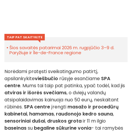
TAIP PAT SKAITYKITE
Šios savaitės patarimai 2026 m. rugpjūčio 3–9 d.
Paryžiuje ir Île-de-France regione
Norėdami pratęsti sveikatingumo patirtį,
apsilankykite
viešbučio
rūsyje esančiame
SPA
centre
. Mums tai taip pat patinka, ypač todėl, kad jis
atviras ir išorės svečiams
, o dviejų valandų
atsipalaidavimas kainuoja nuo 50 eurų, neskaitant
rūbinės.
SPA centre
įrengti
masažo ir procedūrų
kabinetai
,
hamamas
,
raudonojo kedro sauna
,
sensoriniai dušai
,
druskos grota
ir 11 m ilgio
baseinas
su
begaline sūkurine vonia
- tai ramybės