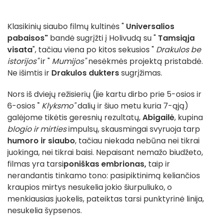
Klasikinių siaubo filmų kultinės "
Universalios
pabaisos"
bandė sugrįžti į Holivudą su "
Tamsiąja
visata
", tačiau viena po kitos sekusios "
Drakulos be
istorijos"
ir "
Mumijos"
nesėkmės projektą pristabdė.
Ne išimtis ir
Drakulos dukters
sugrįžimas.
Nors iš dviejų režisierių (jie kartu dirbo prie 5-osios ir
6-osios "
Klyksmo"
dalių ir šiuo metu kuria 7-ąją)
galėjome tikėtis geresnių rezultatų,
Abigailė
, kupina
blogio ir mirties
impulsų, skausmingai svyruoja tarp
humoro ir siaubo
, tačiau niekada nebūna nei tikrai
juokinga, nei tikrai baisi. Nepaisant nemažo biudžeto,
filmas yra tarsi
poniškas embrionas,
taip ir
nerandantis tinkamo tono: pasipiktinimą keliančios
kraupios mirtys nesukelia jokio šiurpuliuko, o
menkiausias juokelis, pateiktas tarsi punktyrinė linija,
nesukelia šypsenos.