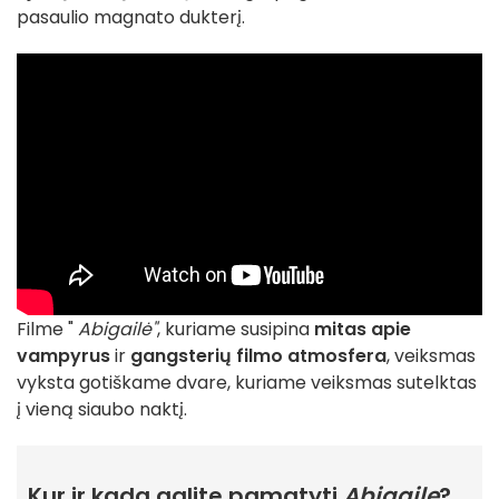
pasaulio magnato dukterį.
Filme "
Abigailė"
, kuriame susipina
mitas apie
vampyrus
ir
gangsterių filmo atmosfera
, veiksmas
vyksta gotiškame dvare, kuriame veiksmas sutelktas
į vieną siaubo naktį.
Kur ir kada galite pamatyti
Abigailę
?