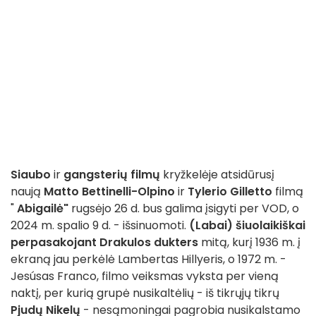
Siaubo
ir
gangsterių filmų
kryžkelėje atsidūrusį
naują
Matto Bettinelli-Olpino
ir
Tylerio Gilletto
filmą
"
Abigailė"
rugsėjo 26 d. bus galima įsigyti per VOD, o
2024 m. spalio 9 d. - išsinuomoti.
(Labai) šiuolaikiškai
perpasakojant
Drakulos dukters
mitą, kurį 1936 m. į
ekraną jau perkėlė Lambertas Hillyeris, o 1972 m. -
Jesúsas Franco, filmo veiksmas vyksta per vieną
naktį, per kurią grupė nusikaltėlių - iš tikrųjų tikrų
Pjudų Nikelų
- nesąmoningai pagrobia nusikalstamo