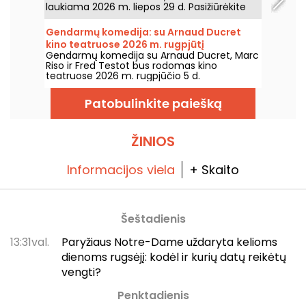
laukiama 2026 m. liepos 29 d. Pasižiūrėkite
mūsų apžvalgą!
Gendarmų komedija: su Arnaud Ducret
kino teatruose 2026 m. rugpjūtį
Gendarmų komedija su Arnaud Ducret, Marc
Riso ir Fred Testot bus rodomas kino
teatruose 2026 m. rugpjūčio 5 d.
Patobulinkite paiešką
ŽINIOS
Informacijos viela
+ Skaito
Šeštadienis
13:31val.
Paryžiaus Notre-Dame uždaryta kelioms
dienoms rugsėjį: kodėl ir kurių datų reikėtų
vengti?
Penktadienis