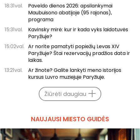
18:31val.
Paveldo dienos 2026: apsilankymai
Maubuisono abatijoje (95 rajonas),
programa
15:31val.
Kavinsky mirė: kur ir kada vyks laidotuvės
Paryžiuje?
15:02val.
Ar norite pamatyti popiežių Levas XIV
Paryžiuje? Štai rezervacijų pradžios data ir
laikas.
13:21val.
Ar žinote? Galite lankyti meno istorijos
kursus Luvro muziejuje Paryžiuje.
Žiūrėti daugiau
NAUJAUSI MIESTO GUIDĖS