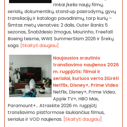
rinkai įkelia naujų filmų,
serialų, dokumentikų, stand‑up pasirodymų, gyvų
transliacijų ir katalogo pavadinimų, tarp kurių –
Šimtas metų vienatvės: 2 dalis, Outer Banks 5
sezonas, Šnabždesio žmogus, Mourinho, Freefall:
Boeing teisme, WWE SummerSlam 2026 ir Šrekų
saga.
[Skaityti daugiau]
Naujausios srautinio
transliavimo naujienos 2026
m. rugpjūtis: filmai ir
serialai, kuriuos verta žiūrėti
Netflix, Disney+, Prime Video
Netflix, Disney+, Prime Video,
Apple TV+, HBO Max,
Paramount+… Atraskite 2026 m. rugpjūtį
transliavimo platformose laukiančius filmus,
serialus ir VOD naujienas.
[Skaityti daugiau]