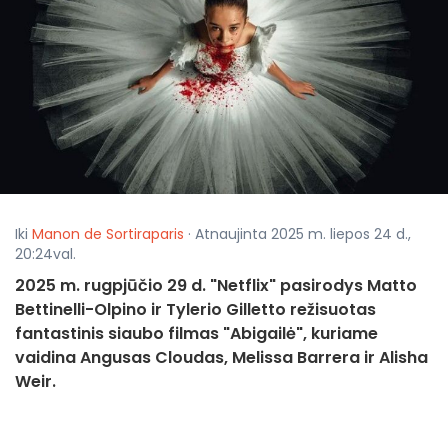
Iki
Manon de Sortiraparis
· Atnaujinta 2025 m. liepos 24 d.,
20:24val.
2025 m. rugpjūčio 29 d. "Netflix" pasirodys Matto
Bettinelli-Olpino ir Tylerio Gilletto režisuotas
fantastinis siaubo filmas "Abigailė", kuriame
vaidina Angusas Cloudas, Melissa Barrera ir Alisha
Weir.