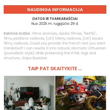
NAUDINGA INFORMACIJA
DATOS IR TVARKARAŠČIAI
Nuo 2025 m. rugpjūčio 29 d.
Raktiniai žodžiai :
Filmo anonsas
,
siaubo filmas
,
"Netflix"
,
filmų peržiūros vadovas
,
[cin] trilerių vadovas
,
[cin] siaubo
filmų vadovas
,
Could you provide the French text you want
translated? I can rewrite it into natural, idiomatic Lithuanian
(journalistic style) while preserving the HTML tags and
structure.
,
Gajus Busickas
TAIP PAT SKAITYKITE ...