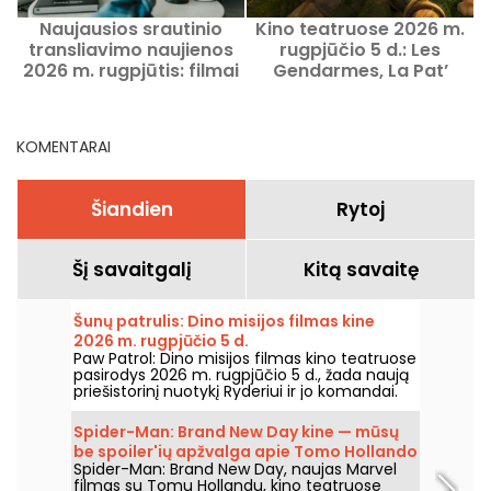
Naujausios srautinio
Kino teatruose 2026 m.
transliavimo naujienos
rugpjūčio 5 d.: Les
2026 m. rugpjūtis: filmai
Gendarmes, La Pat’
ir serialai, kuriuos verta
Patrouille ir Kyma
žiūrėti Netflix, Disney+,
Prime Video
KOMENTARAI
Šiandien
Rytoj
Šį savaitgalį
Kitą savaitę
Šunų patrulis: Dino misijos filmas kine
2026 m. rugpjūčio 5 d.
Paw Patrol: Dino misijos filmas kino teatruose
pasirodys 2026 m. rugpjūčio 5 d., žada naują
priešistorinį nuotykį Ryderiui ir jo komandai.
Spider-Man: Brand New Day kine — mūsų
be spoiler'ių apžvalga apie Tomo Hollando
Spider-Man: Brand New Day, naujas Marvel
grįžimą į Žmogų-Vorą
filmas su Tomu Hollandu, kino teatruose