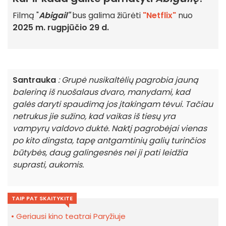
Filmą "
Abigail"
bus galima žiūrėti
"Netflix"
nuo
2025 m. rugpjūčio 29 d.
Santrauka
: Grupė nusikaltėlių pagrobia jauną
baleriną iš nuošalaus dvaro, manydami, kad
galės daryti spaudimą jos įtakingam tėvui. Tačiau
netrukus jie sužino, kad vaikas iš tiesų yra
vampyrų valdovo duktė. Naktį pagrobėjai vienas
po kito dingsta, tapę antgamtinių galių turinčios
būtybės, daug galingesnės nei ji pati leidžia
suprasti, aukomis.
TAIP PAT SKAITYKITE
Geriausi kino teatrai Paryžiuje