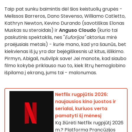
Taip pat sunku baimintis dėl šios keistuolių grupės -
Melissos Barreros, Dano Stevenso, Williamo Catletto,
Kathryn Newton, Kevino Durando (savotiškas Elonas
Muskas su steroidais) ir
Anguso Cloudo
(kurio tai
paskutinis spektaklis, nes "
Euforijos"
aktorius mirė
praėjusiais metais) - kurie mano, kad yra šaunūs, bet
kiekvienas iš jų yra dar bejėgiškesnis už kitus, išlikimo.
Pirmyn, Abigail, nušvilpk save! Jei manote, kad siaubo
filmo kokybė priklauso nuo to, kiek litrų hemoglobino
išpilama į ekraną, jums tai - malonumas.
Netflix rugpjūtis 2026:
naujausios kino juostos ir
serialai, kuriuos verta
pamatyti šį mėnesį
Ką žiūrėti Netflix rugpjūtį 2026
m.? Platforma Prancūzijos