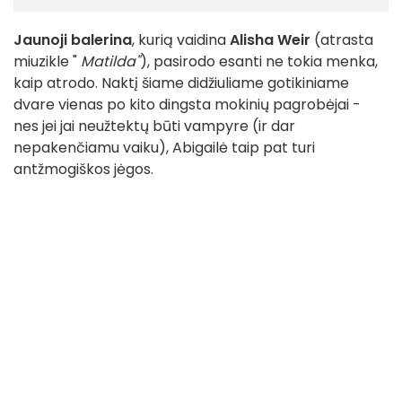
Jaunoji balerina
, kurią vaidina
Alisha Weir
(atrasta
miuzikle "
Matilda"
), pasirodo esanti ne tokia menka,
kaip atrodo. Naktį šiame didžiuliame gotikiniame
dvare vienas po kito dingsta mokinių pagrobėjai -
nes jei jai neužtektų būti vampyre (ir dar
nepakenčiamu vaiku), Abigailė taip pat turi
antžmogiškos jėgos.