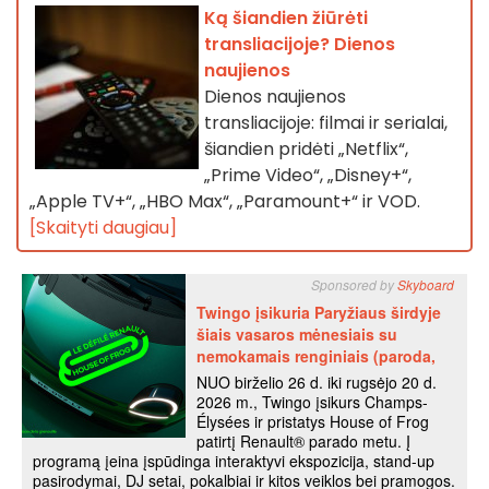
Ką šiandien žiūrėti
transliacijoje? Dienos
naujienos
Dienos naujienos
transliacijoje: filmai ir serialai,
šiandien pridėti „Netflix“,
„Prime Video“, „Disney+“,
„Apple TV+“, „HBO Max“, „Paramount+“ ir VOD.
[Skaityti daugiau]