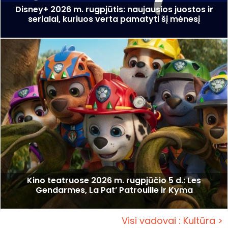
Disney+ 2026 m. rugpjūtis: naujausios juostos ir
serialai, kuriuos verta pamatyti šį mėnesį
Kino teatruose 2026 m. rugpjūčio 5 d.: Les
Gendarmes, La Pat’ Patrouille ir Kyma
Visi vadovai : Kultūra >