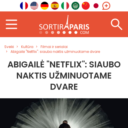
Sveiki
Kultūra
Filmai ir serialai
Abigailė "Netflix": siaubo naktis užminuotame dvare
ABIGAILĖ "NETFLIX": SIAUBO
NAKTIS UŽMINUOTAME
DVARE