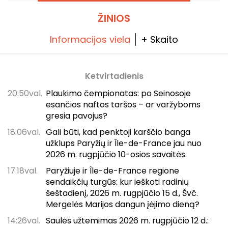
ŽINIOS
Informacijos viela
+ Skaito
Ketvirtadienis
20:50val.
Plaukimo čempionatas: po Seinosoje
esančios naftos taršos – ar varžyboms
gresia pavojus?
18:06val.
Gali būti, kad penktoji karščio banga
užklups Paryžių ir Île-de-France jau nuo
2026 m. rugpjūčio 10-osios savaitės.
17:18val.
Paryžiuje ir Île-de-France regione
sendaikčių turgūs: kur ieškoti radinių
šeštadienį, 2026 m. rugpjūčio 15 d., Švč.
Mergelės Marijos dangun įėjimo dieną?
14:26val.
Saulės užtemimas 2026 m. rugpjūčio 12 d.: