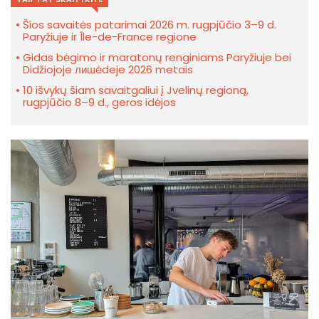
Šios savaitės patarimai 2026 m. rugpjūčio 3–9 d.
Paryžiuje ir Île-de-France regione
Gidas bėgimo ir maratonų renginiams Paryžiuje bei
Didžiojoje лишėdeje 2026 metais
10 išvykų šiam savaitgaliui į Jvelinų regioną,
rugpjūčio 8–9 d., geros idėjos