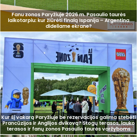
Fanu zonos Paryžiuje 2026 m. Pasaulio taurės
laikotarpiu: kur žiūrėti finalą Ispanija – Argentina
dideliame ekrane?
Kur šį vakarą Paryžiuje be rezervacijos galima stebėti
Prancūzijos ir Anglijos dvikovą? Stogų terasos, lauko
terasos ir fanų zonos Pasaulio taurės varžyboms