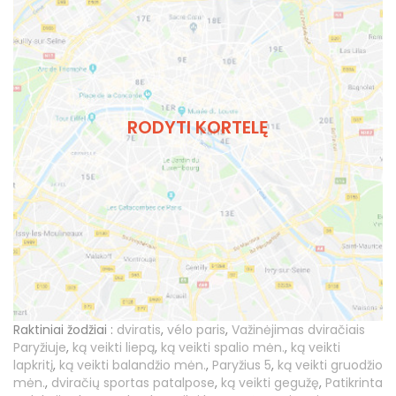
RODYTI KORTELĘ
Raktiniai žodžiai :
dviratis
,
vélo paris
,
Važinėjimas dviračiais
Paryžiuje
,
ką veikti liepą
,
ką veikti spalio mėn.
,
ką veikti
lapkritį
,
ką veikti balandžio mėn.
,
Paryžius 5
,
ką veikti gruodžio
mėn.
,
dviračių sportas patalpose
,
ką veikti gegužę
,
Patikrinta