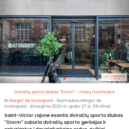
<
>
Dviračių sporto klubas "Storm" - mūsų nuotraukos
Iki
Margot de Sortiraparis
· Nuotraukos Margot de
Sortiraparis · Atnaujinta 2023 m. spalio 27 d., 09:46val.
Saint-Victor rajone esantis dviračių sporto klubas
"Storm" suburia dviračių sporto gerbėjus ir