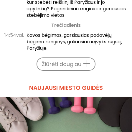
kur stebėti reiškinį iš Paryžiaus ir jo
apylinkių? Pagrindiniai renginiai ir geriausios
stebėjimo vietos
Trečiadienis
14:54val.
Kavos bėgimas, garsiausias padavėjų
bėgimo renginys, galiausiai neįvyks rugsėjį
Paryžiuje.
Žiūrėti daugiau
NAUJAUSI MIESTO GUIDĖS