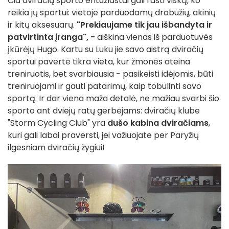
Čia dviračių sporto entuziastai gali rasti viską, ko
reikia jų sportui: vietoje parduodamų drabužių, akinių
ir kitų aksesuarų.
"Prekiaujame tik jau išbandyta ir
patvirtinta įranga", -
aiškina vienas iš parduotuvės
įkūrėjų Hugo. Kartu su Luku jie savo aistrą dviračių
sportui pavertė tikra vieta, kur žmonės ateina
treniruotis, bet svarbiausia - pasikeisti idėjomis, būti
treniruojami ir gauti patarimų, kaip tobulinti savo
sportą. Ir dar viena maža detalė, ne mažiau svarbi šio
sporto ant dviejų ratų gerbėjams: dviračių klube
"Storm Cycling Club" yra
dušo kabina dviračiams
,
kuri gali labai praversti, jei važiuojate per Paryžių
ilgesniam dviračių žygiui!