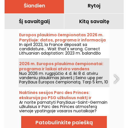
Šiandien
Rytoj
Šį savaitgalį
Kitą savaitę
Europos plaukimo čempionatas 2026 m.
Paryžiuje: datos, programa ir informacija
In april 2023, la France déposait sa
apie varžybas
candidature... Wait that's wrong. Correct
Lithuanian adaptation: 2023 m. balandžio
mėn. Prancūzija pateikė paraišką priimti
2026 m. Europos plaukimo čempionatą.
2026 m. Europos plaukimo čempionatai:
Liepos 31 d.–rugpjūčio 16 d. Olimpinis
programa ir laikai atviro vandens
plaukimo centras kviečia jus palaikyti mūsų
Nuo 2026 m. rugpjūčio 4 d. iki 8 d. atviru
plaukimo rungtims
plaukikus. Štai visos žinios apie varžybas ir
vandeniu plaukimas įsiverš į Seino upę per
rungtis!
Paryžiaus Europos čempionatą. Tarp 5 km, 10
km ir mišrios estafetės geriausieji vandens
maratonininkai varžysis mitiniame gamtos
Naktinės sesijos Parc des Princes:
fone.
ekskursija po PSG užkulisus naktį ir
Ar norite pamatyti Paryžiaus–Saint-Germain
šventiška lauko tavernėlė su DJ setais
užkulisius ir Parc des Princes atmosferą
vienoje ypatingoje vasaros nuotaikoje?
Pasinaudokite naktinėmis sesijomis ir patekti
į stadioną naktį bei mėgautis daugybe
Patobulinkite paiešką
šventinių pramogų. Štai šios vasaros 2026
metų programa!