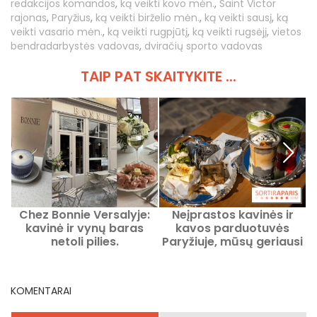
redakcijos komandos
,
ką veikti kovo mėn.
,
Saint Victor
rajonas
,
Paryžius
,
ką veikti birželio mėn.
,
ką veikti sausį
,
ką
veikti vasario mėn.
,
ką veikti rugpjūtį
,
ką veikti rugsėjį
,
vietos
bendradarbystės vadovas
,
dviračių sporto vadovas
TAIP PAT SKAITYKITE ...
Chez Bonnie Versalyje:
Neįprastos kavinės ir
kavinė ir vynų baras
kavos parduotuvės
e
netoli pilies.
Paryžiuje, mūsų geriausi
originalūs adresai
r
KOMENTARAI