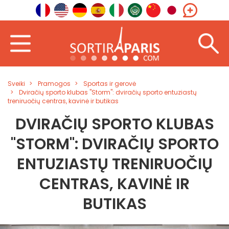
Sveiki
Pramogos
Sportas ir gerovė
Dviračių sporto klubas "Storm": dviračių sporto entuziastų
treniruočių centras, kavinė ir butikas
DVIRAČIŲ SPORTO KLUBAS
"STORM": DVIRAČIŲ SPORTO
ENTUZIASTŲ TRENIRUOČIŲ
CENTRAS, KAVINĖ IR
BUTIKAS