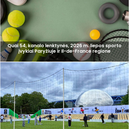
Quai 54, kanalo lenktynės, 2026 m. liepos sporto
įvykiai Paryžiuje ir Il-de-France regione