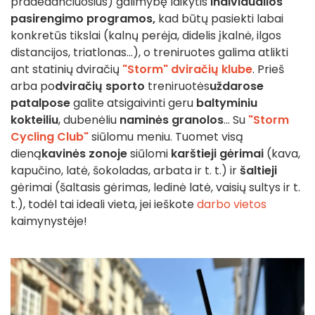
pradedančiuosius) galimybę laikytis
individualios
pasirengimo programos,
kad būtų pasiekti labai
konkretūs tikslai (kalnų perėja, didelis įkalnė, ilgos
distancijos, triatlonas...), o treniruotes galima atlikti
ant statinių dviračių
"Storm" dviračių klube
. Prieš
arba po
dviračių sporto
treniruotės
uždarose
patalpose
galite atsigaivinti geru
baltyminiu
kokteiliu
, dubenėliu
naminės granolos
... Su
"Storm
Cycling Club"
siūlomu meniu. Tuomet visą
dieną
kavinės zonoje
siūlomi
karštieji gėrimai
(kava,
kapučino, latė, šokoladas, arbata ir t. t.) ir
šaltieji
gėrimai (šaltasis gėrimas, ledinė latė, vaisių sultys ir t.
t.), todėl tai ideali vieta, jei ieškote
darbo vietos
kaimynystėje!