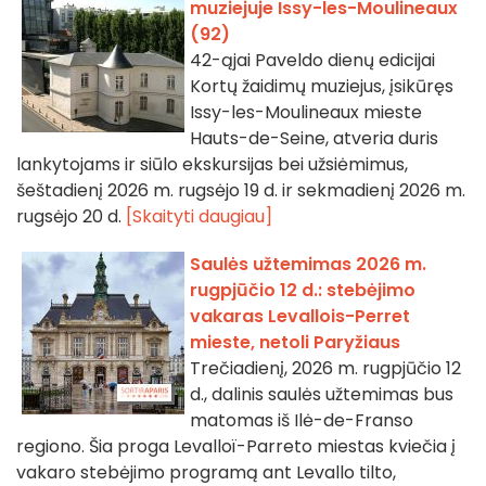
muziejuje Issy-les-Moulineaux
(92)
42-ąjai Paveldo dienų edicijai
Kortų žaidimų muziejus, įsikūręs
Issy-les-Moulineaux mieste
Hauts-de-Seine, atveria duris
lankytojams ir siūlo ekskursijas bei užsiėmimus,
šeštadienį 2026 m. rugsėjo 19 d. ir sekmadienį 2026 m.
rugsėjo 20 d.
[Skaityti daugiau]
Saulės užtemimas 2026 m.
rugpjūčio 12 d.: stebėjimo
vakaras Levallois-Perret
mieste, netoli Paryžiaus
Trečiadienį, 2026 m. rugpjūčio 12
d., dalinis saulės užtemimas bus
matomas iš Ilė-de-Franso
regiono. Šia proga Levalloï-Parreto miestas kviečia į
vakaro stebėjimo programą ant Levallo tilto,