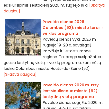
ekskursijomis šeštadienį 2026 m. rugsėjo 19 d.
[Skaityti
daugiau]
Paveldo dienos 2026
Colombes (92): miesto turai ir
veiklos programa
Paveldų dienos vyks 2026 m.
rugsėjo 19–20 d. savaitgalį
Paryžiuje ir Île-de-France
regione. Tai proga susipažinti su
gausia lankytinų vietų ir veiklų programa, kuri mūsų
laukia Colombes mieste Hauts-de-Seine (92).
[Skaityti daugiau]
Paveldo dienos 2026 m. Issy-
les-Moulineaux mieste (92):
lankytinų vietų programa
Paveldo dienos sugrįžta 2026 m.
rugsėjo 19–20 d. savaitgalį