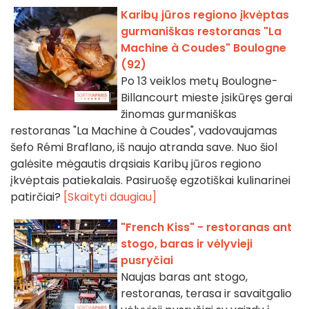
Karibų jūros regiono įkvėptas
gurmaniškas restoranas "La
Machine à Coudes" Boulogne
(92)
Po 13 veiklos metų Boulogne-
Billancourt mieste įsikūręs gerai
žinomas gurmaniškas
restoranas "La Machine à Coudes", vadovaujamas
šefo Rémi Braflano, iš naujo atranda save. Nuo šiol
galėsite mėgautis drąsiais Karibų jūros regiono
įkvėptais patiekalais. Pasiruošę egzotiškai kulinarinei
patirčiai?
[Skaityti daugiau]
"French Kiss" - restoranas ant
stogo, baras ir vėlyvieji
pusryčiai
Naujas baras ant stogo,
restoranas, terasa ir savaitgalio