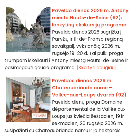
Paveldo dienos 2026 m. Antony
mieste Hauts-de-Seine (92):
lankytinų ekskursijų programa
Paveldo dienos 2026 sugrįžta į
Paryžių ir Il-de-Franso regioną
savaitgalį, vyksiančią 2026 m.
rugsėjo 19–20 d. Tai puiki proga
trumpam iškeliauti į Antony miestą Hauts-de-Seine ir
pasimėgauti gausia programa.
[Skaityti daugiau]
Paveldos dienos 2026 m.
Chateaubriando name –
Vallée-aux-Loups dvaras (92)
Paveldo dienų proga Domaine
départemental de la Vallée aux
Loups jus kviečia šeštadienį 19 ir
sekmadienį 20 rugsėjo 2026 m.
susipažinti su Chateaubriando namu ir jo hektarais