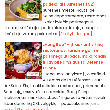
patiekalais Suresnes (92)
Suresnes mieste, Hauts-de-
Seine departamente, restoranas
„Yolo“ kviečia pasimėgauti
skaniais Kalifornijos patiekalais aplinkoje, tiesiogiai
įkvėptoje vakarų pakrantės.
[Skaityti daugiau]
„Hong Bao“ – įtraukiantis kinų
restoranas, kuriame galime
pasimėgauti baos, makaronais
ir ravioli Paryžiaus La Défense
rajone.
„Hong Bao“ atvyksta į „Westfield
4 Temps de La Défense“, Hauts-
de-Seine. Šis įtraukiantis kinų restoranas, primenantis
Šanchajų, mus vaišina naminiais „Biang Biang“
makaronais, minkštais „baos“ ir garuose virtais ravioli.
Išbandėme šią XXL valgyklą ir papasakosime jums
viską.
[Skaityti daugiau]