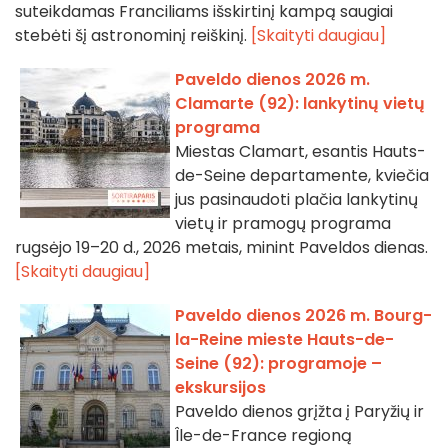
suteikdamas Franciliams išskirtinį kampą saugiai
stebėti šį astronominį reiškinį.
[Skaityti daugiau]
Paveldo dienos 2026 m.
Clamarte (92): lankytinų vietų
programa
Miestas Clamart, esantis Hauts-
de-Seine departamente, kviečia
jus pasinaudoti plačia lankytinų
vietų ir pramogų programa
rugsėjo 19–20 d., 2026 metais, minint Paveldos dienas.
[Skaityti daugiau]
Paveldo dienos 2026 m. Bourg-
la-Reine mieste Hauts-de-
Seine (92): programoje –
ekskursijos
Paveldo dienos grįžta į Paryžių ir
Île-de-France regioną