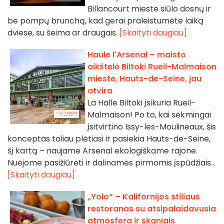
Billancourt mieste siūlo dosnų ir
be pompų brunchą, kad gerai praleistumėte laiką
dviese, su šeima ar draugais.
[Skaityti daugiau]
Haule l'Arsenal – maisto
aikštelė Biltoki Rueil-Malmaison
mieste, Hauts-de-Seine, jau
atvira
La Halle Biltoki įsikuria Rueil-
Malmaison! Po to, kai sėkmingai
įsitvirtino Issy-les-Moulineaux, šis
konceptas toliau plėtiasi ir pasiekia Hauts-de-Seine,
šį kartą – naujame Arsenal ekologiškame rajone.
Nuėjome pasižiūrėti ir dalinamės pirmomis įspūdžiais...
[Skaityti daugiau]
„Yolo“ – Kalifornijos stiliaus
restoranas su atsipalaidavusia
atmosfera ir skaniais