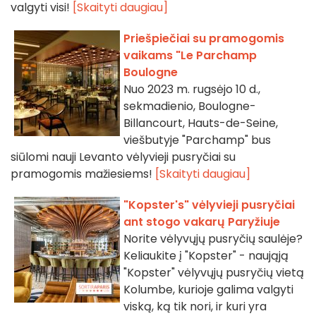
valgyti visi!
[Skaityti daugiau]
Priešpiečiai su pramogomis
vaikams "Le Parchamp
Boulogne
Nuo 2023 m. rugsėjo 10 d.,
sekmadienio, Boulogne-
Billancourt, Hauts-de-Seine,
viešbutyje "Parchamp" bus
siūlomi nauji Levanto vėlyvieji pusryčiai su
pramogomis mažiesiems!
[Skaityti daugiau]
"Kopster's" vėlyvieji pusryčiai
ant stogo vakarų Paryžiuje
Norite vėlyvųjų pusryčių saulėje?
Keliaukite į "Kopster" - naująją
"Kopster" vėlyvųjų pusryčių vietą
Kolumbe, kurioje galima valgyti
viską, ką tik nori, ir kuri yra