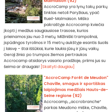
Malmaison (92)
AccroCamp yra lynų takų parkų
tinklas netoli Paryžiaus, ypač
Rueil-Malmaison. Miško
pakraštyje Accrocamp kviečia
įkopti į medžius saugiausiose trasose, kurios
prieinamos jau nuo 3 metų. Milžiniški trampolinai,
įspūdingos tyrolinos ir 15 metrų aukštyje esantis šuolis
į laisvę – štai iššūkiai, kurie laukia jūsų ir jūsų vaikų.
Geroji žinia: po trumpos žiemos pertraukos
Accrocamp atsidarys vasario pradžioje, priims jus su
šeima ar draugais!
[Skaityti daugiau]
"AccroCamp Forêt de Meudon"
Chaville, smagus ir sportiškas
laipiojimas medžiais Hauts-de-
Seine regione (92)
Accrocamp, „accrobranche“
parkas Meudono miške, Chaville,