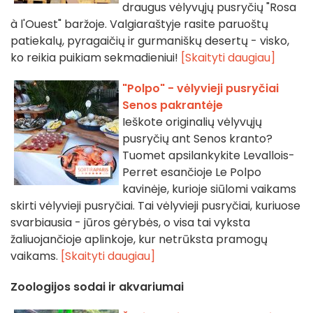
draugus vėlyvųjų pusryčių "Rosa
à l'Ouest" baržoje. Valgiaraštyje rasite paruoštų
patiekalų, pyragaičių ir gurmaniškų desertų - visko,
ko reikia puikiam sekmadieniui!
[Skaityti daugiau]
"Polpo" - vėlyvieji pusryčiai
Senos pakrantėje
Ieškote originalių vėlyvųjų
pusryčių ant Senos kranto?
Tuomet apsilankykite Levallois-
Perret esančioje Le Polpo
kavinėje, kurioje siūlomi vaikams
skirti vėlyvieji pusryčiai. Tai vėlyvieji pusryčiai, kuriuose
svarbiausia - jūros gėrybės, o visa tai vyksta
žaliuojančioje aplinkoje, kur netrūksta pramogų
vaikams.
[Skaityti daugiau]
Zoologijos sodai ir akvariumai