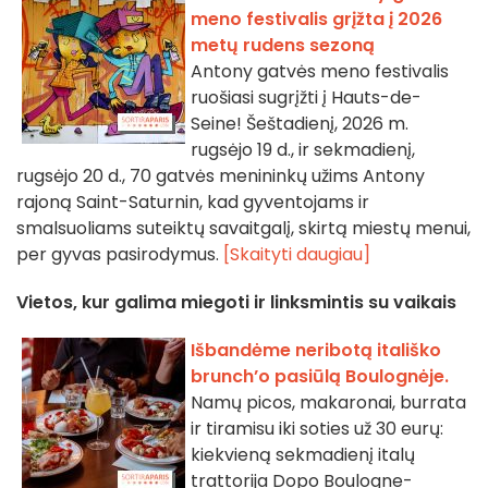
meno festivalis grįžta į 2026
metų rudens sezoną
Antony gatvės meno festivalis
ruošiasi sugrįžti į Hauts-de-
Seine! Šeštadienį, 2026 m.
rugsėjo 19 d., ir sekmadienį,
rugsėjo 20 d., 70 gatvės menininkų užims Antony
rajoną Saint-Saturnin, kad gyventojams ir
smalsuoliams suteiktų savaitgalį, skirtą miestų menui,
per gyvas pasirodymus.
[Skaityti daugiau]
Vietos, kur galima miegoti ir linksmintis su vaikais
Išbandėme neribotą itališko
brunch’o pasiūlą Boulognėje.
Namų picos, makaronai, burrata
ir tiramisu iki soties už 30 eurų:
kiekvieną sekmadienį italų
trattorija Dopo Boulogne-