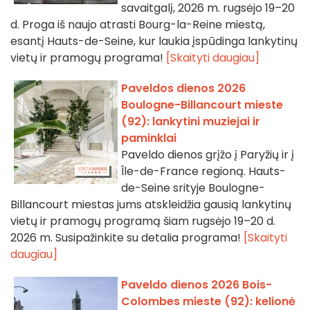
savaitgalį, 2026 m. rugsėjo 19–20
d. Proga iš naujo atrasti Bourg-la-Reine miestą,
esantį Hauts-de-Seine, kur laukia įspūdinga lankytinų
vietų ir pramogų programa!
[Skaityti daugiau]
Paveldos dienos 2026
Boulogne-Billancourt mieste
(92): lankytini muziejai ir
paminklai
Paveldo dienos grįžo į Paryžių ir į
Île-de-France regioną. Hauts-
de-Seine srityje Boulogne-
Billancourt miestas jums atskleidžia gausią lankytinų
vietų ir pramogų programą šiam rugsėjo 19–20 d.
2026 m. Susipažinkite su detalia programa!
[Skaityti
daugiau]
Paveldo dienos 2026 Bois-
Colombes mieste (92): kelionė