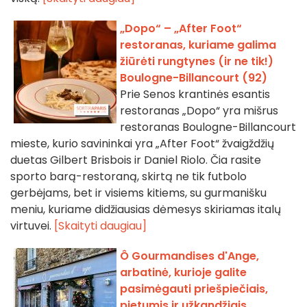
„Dopo“ – „After Foot“
restoranas, kuriame galima
žiūrėti rungtynes (ir ne tik!)
Boulogne-Billancourt (92)
Prie Senos krantinės esantis
restoranas „Dopo“ yra mišrus
restoranas Boulogne-Billancourt
mieste, kurio savininkai yra „After Foot“ žvaigždžių
duetas Gilbert Brisbois ir Daniel Riolo. Čia rasite
sporto barą-restoraną, skirtą ne tik futbolo
gerbėjams, bet ir visiems kitiems, su gurmanišku
meniu, kuriame didžiausias dėmesys skiriamas italų
virtuvei.
[Skaityti daugiau]
Ô Gourmandises d'Ange,
arbatinė, kurioje galite
pasimėgauti priešpiečiais,
pietumis ir užkandžiais,