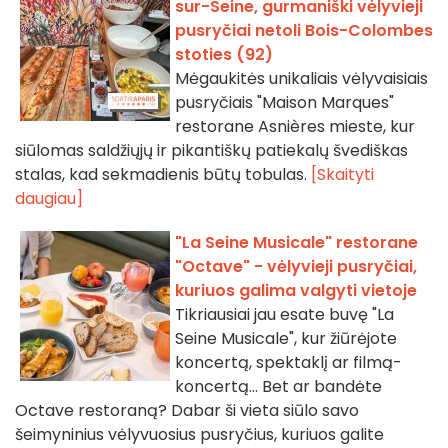
sur-Seine, gurmaniški vėlyvieji
pusryčiai netoli Bois-Colombes
stoties (92)
Mėgaukitės unikaliais vėlyvaisiais
pusryčiais "Maison Marques"
restorane Asnières mieste, kur
siūlomas saldžiųjų ir pikantiškų patiekalų švediškas
stalas, kad sekmadienis būtų tobulas.
[Skaityti
daugiau]
"La Seine Musicale" restorane
"Octave" - vėlyvieji pusryčiai,
kuriuos galima valgyti vietoje
Tikriausiai jau esate buvę "La
Seine Musicale", kur žiūrėjote
koncertą, spektaklį ar filmą-
koncertą... Bet ar bandėte
Octave restoraną? Dabar ši vieta siūlo savo
šeimyninius vėlyvuosius pusryčius, kuriuos galite