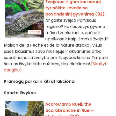
Žvejybos ir gamtos namai,
tyrinėkite Levalloiso
povandeninį gyvenimą (92)
Ar galite žvejoti Paryžiaus
regione? Kokios žuvys gyvena
mūsų tvenkiniuose, upėse ir
upeliuose? Kaip išmokti žvejoti?
Maison de la Pêche et de la Nature atsako į visus
šiuos klausimus savo muziejuje ir akvariume arba
supažindina su žvejyba per žvejybos kursus. Tai puiki
šeimos išvyka tiek mažiems, tiek dideliems!
[Skaityti
daugiau]
Pramogų parkai ir kiti atrakcionai
Sporto išvykos
AccroCamp Rueil, the
accrobranche in Rueil-