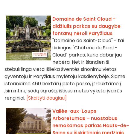
Domaine de Saint Cloud -
didžiulis parkas su daugybe
fontanų netoli Paryžiaus
"Domaine de Saint-Cloud" - tai
didingas "Château de Saint-
Cloud" parkas, kurio dabar jau
nebėra. Net ir šiandien ši
stebuklinga vieta išlieka šventės sinonimu vietos
gyventojų ir Paryžiaus mylėtojų kasdienybėje. Šiame
istoriniame 460 hektarų ploto parke, įtrauktame į
Įsimintinų sodų sąrašą, ištisus metus vyksta įvairūs
renginiai.
[Skaityti daugiau]
Vallée-aux-Loups
Arboretumas – nuostabus
nemokamas parkas Hauts-de-
Seine su išskirtiniais medžiais