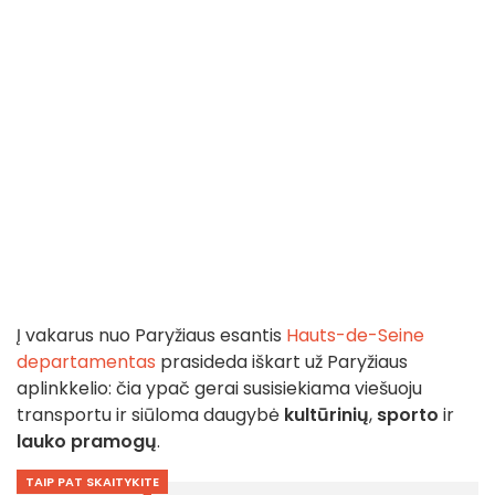
Į vakarus nuo Paryžiaus esantis
Hauts-de-Seine
departamentas
prasideda iškart už Paryžiaus
aplinkkelio: čia ypač gerai susisiekiama viešuoju
transportu ir siūloma daugybė
kultūrinių
,
sporto
ir
lauko
pramogų
.
TAIP PAT SKAITYKITE