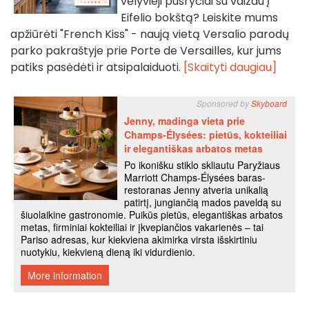
vėlyvieji pusryčiai su vaizdu į
Eifelio bokštą? Leiskite mums
apžiūrėti "French Kiss" - naują vietą Versalio parodų
parko pakraštyje prie Porte de Versailles, kur jums
patiks pasėdėti ir atsipalaiduoti.
[Skaityti daugiau]