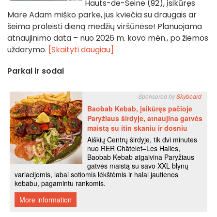
Hauts-de-Seine (92), įsikūręs
Mare Adam miško parke, jus kviečia su draugais ar
šeima praleisti dieną medžių viršūnėse! Planuojama
atnaujinimo data – nuo 2026 m. kovo mėn., po žiemos
uždarymo.
[Skaityti daugiau]
Parkai ir sodai