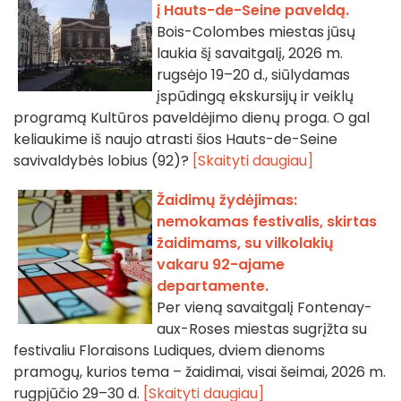
į Hauts-de-Seine paveldą.
Bois-Colombes miestas jūsų
laukia šį savaitgalį, 2026 m.
rugsėjo 19–20 d., siūlydamas
įspūdingą ekskursijų ir veiklų
programą Kultūros paveldėjimo dienų proga. O gal
keliaukime iš naujo atrasti šios Hauts-de-Seine
savivaldybės lobius (92)?
[Skaityti daugiau]
Žaidimų žydėjimas:
nemokamas festivalis, skirtas
žaidimams, su vilkolakių
vakaru 92-ajame
departamente.
Per vieną savaitgalį Fontenay-
aux-Roses miestas sugrįžta su
festivaliu Floraisons Ludiques, dviem dienoms
pramogų, kurios tema – žaidimai, visai šeimai, 2026 m.
rugpjūčio 29–30 d.
[Skaityti daugiau]