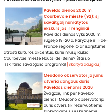
Paveldo dienos 2026 m.
Courbevoie mieste (92): šį
savaitgalį numatytos
ekskursijos ir renginiai
Paveldos dienos vyks 2026 m.
rugsėjo 19–20 d. Paryžiuje ir Il-de-
France regione. O ar išdrįstume
atrasti kultūros akcentus, kurie mūsų laukia
Courbevoie mieste Hauts-de-Seine? Štai šio
išskirtinio savaitgalio programa!
[Skaityti daugiau]
Meudono observatorija jums
atveria dangaus duris
Paveldos dienoms 2026
Žvaigždių link per Paveldo
dienas! Meudono observatorija
duris atvers tik rezervuotiems
lankytojams su išskirtinėmis