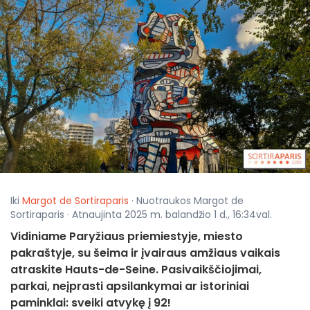
Iki
Margot de Sortiraparis
· Nuotraukos Margot de
Sortiraparis · Atnaujinta 2025 m. balandžio 1 d., 16:34val.
Vidiniame Paryžiaus priemiestyje, miesto
pakraštyje, su šeima ir įvairaus amžiaus vaikais
atraskite Hauts-de-Seine. Pasivaikščiojimai,
parkai, neįprasti apsilankymai ar istoriniai
paminklai: sveiki atvykę į 92!