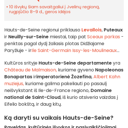
10 išvykų šiam savaitgaliui į Jvelinų regioną,
rugpjūčio 8–9 d., geros idėjos
Hauts-de-Seine regionui priklauso
Levallois
,
Puteaux
ir
Neuilly-sur-Seine
miestai, taip pat
Sceaux parkas
-
penktas pagal dydį žaliasis plotas Didžiajame
Paryžiuje - ir
Ile Saint-Germain
Issy-les-Moulineaux
...
Kultūros srityje
Hauts-de-Seine departamente
yra
Château de Malmaison,
kuriame gyveno
Napoleonas
Bonapartas
ir
imperatorienė Žozefina
,
Albert Kahn
muziejus,
kuriame galima pakeliauti po pasaulį
neišvykstant iš Ile-de-France regiono,
Domaine
national de Saint-Cloud
, iš kurio atsiveria vaizdas į
Eifelio bokštą, ir daug kitų.
Ką daryti su vaikais Hauts-de-Seine?
Paveldas, kultūrinės išvykos ir pasivaikščiojimai