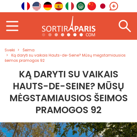
Sveiki
Šeima
Ką daryti su vaikais Hauts-de-Seine? Mūsų mėgstamiausios
šeimos pramogos 92
KĄ DARYTI SU VAIKAIS
HAUTS-DE-SEINE? MŪSŲ
MĖGSTAMIAUSIOS ŠEIMOS
PRAMOGOS 92