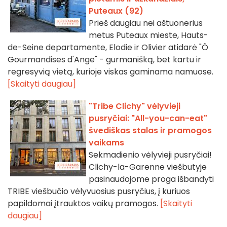
Puteaux (92)
Prieš daugiau nei aštuonerius
metus Puteaux mieste, Hauts-
de-Seine departamente, Elodie ir Olivier atidarė "Ô
Gourmandises d'Ange" - gurmanišką, bet kartu ir
regresyvią vietą, kurioje viskas gaminama namuose.
[Skaityti daugiau]
"Tribe Clichy" vėlyvieji
pusryčiai: "All-you-can-eat"
švediškas stalas ir pramogos
vaikams
Sekmadienio vėlyvieji pusryčiai!
Clichy-la-Garenne viešbutyje
pasinaudojome proga išbandyti
TRIBE viešbučio vėlyvuosius pusryčius, į kuriuos
papildomai įtrauktos vaikų pramogos.
[Skaityti
daugiau]