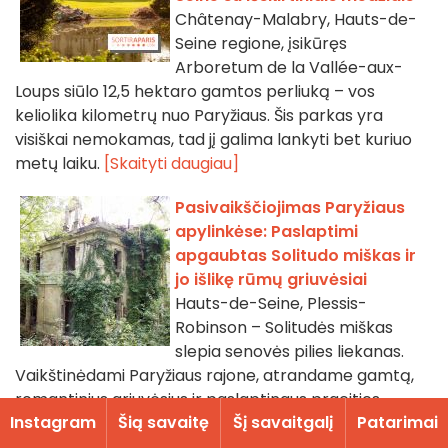
Châtenay-Malabry, Hauts-de-
Seine regione, įsikūręs
Arboretum de la Vallée-aux-
Loups siūlo 12,5 hektaro gamtos perliuką – vos
keliolika kilometrų nuo Paryžiaus. Šis parkas yra
visiškai nemokamas, tad jį galima lankyti bet kuriuo
metų laiku.
[Skaityti daugiau]
Pasivaikščiojimas Paryžiaus
apylinkėse: Paslaptimi
apgaubtas Solitudo miškas ir
jo išlikę rūmų griuvėsiai
Hauts-de-Seine, Plessis-
Robinson – Solitudės miškas
slepia senovės pilies liekanas.
Vaikštinėdami Paryžiaus rajone, atrandame gamtą,
romantinius griuvėsius ir paslaptingus praeities
Instagram
Šią savaitę
Šį savaitgalį
Patarimai
objektus.
[Skaityti daugiau]