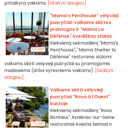
pritaikyta vaikams.
[Skaityti daugiau]
"Mama's Penthouse" vėlyvieji
pusryčiai: vaikams skirtos
pramogos ir "Mama La
Défense" švediškas stalas
Kiekvieną sekmadienį "Mama's
Penthouse", "Mama Shelter la
Défense" restorane, siūlomi
vaikams skirti vėlyvieji pusryčiai su pramogomis
mažiesiems (arba vyresniems vaikams).
[Skaityti
daugiau]
Vaikams skirti vėlyvieji
pusryčiai "Rosa à l'Ouest"
baržoje
Kiekvieną sekmadienį "Rosa
Bonheur" Asnières-sur-Seine
restoranas kviečia šeimas ir