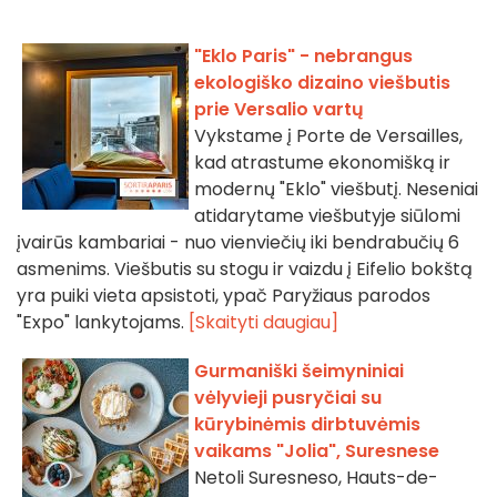
"Eklo Paris" - nebrangus
ekologiško dizaino viešbutis
prie Versalio vartų
Vykstame į Porte de Versailles,
kad atrastume ekonomišką ir
modernų "Eklo" viešbutį. Neseniai
atidarytame viešbutyje siūlomi
įvairūs kambariai - nuo vienviečių iki bendrabučių 6
asmenims. Viešbutis su stogu ir vaizdu į Eifelio bokštą
yra puiki vieta apsistoti, ypač Paryžiaus parodos
"Expo" lankytojams.
[Skaityti daugiau]
Gurmaniški šeimyniniai
vėlyvieji pusryčiai su
kūrybinėmis dirbtuvėmis
vaikams "Jolia", Suresnese
Netoli Suresneso, Hauts-de-