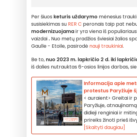
Per šiuos
keturis uždarymo
mėnesius traukin
susisiekimas su
RER C
peronais taip pat nebus
modernizuojama
ir yra viena iš populiariaus
vaizdai
.
Nuo metų pradžios šviesiai žalios spa
Gaulle - Etoile, pasirodė
nauji traukiniai
.
Be to,
nuo 2023 m. lapkričio 2 d. iki lapkriči
iš dalies nutrauktas 6-osios linijos darbas, sie
Informacija apie met
protestus Paryžiuje š
< auraient> Greitai ir 
Paryžiuje, atnaujinamą 
didieji renginiai ir mit
prireiks žinoti prieš iš
[Skaityti daugiau]