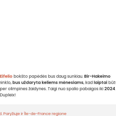
Eifelio
bokšto papėdės bus daug sunkiau.
Bir-Hakeimo
minklo,
bus uždaryta keliems mėnesiams
, kad
laiptai
būt
ų per olimpines žaidynes. Taigi nuo spalio pabaigos iki
2024
Dupleix!
. Paryžiuje ir Île-de-France regione