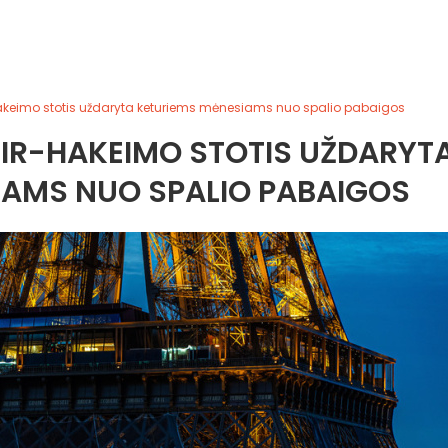
r-Hakeimo stotis uždaryta keturiems mėnesiams nuo spalio pabaigos
 BIR-HAKEIMO STOTIS UŽDARYT
IAMS NUO SPALIO PABAIGOS