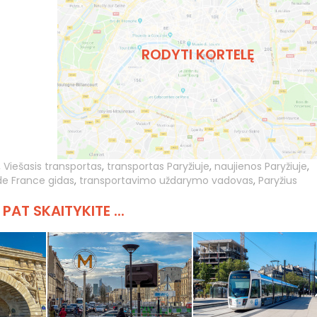
RODYTI KORTELĘ
,
Viešasis transportas
,
transportas Paryžiuje
,
naujienos Paryžiuje
,
 de France gidas
,
transportavimo uždarymo vadovas
,
Paryžius
 PAT SKAITYKITE ...