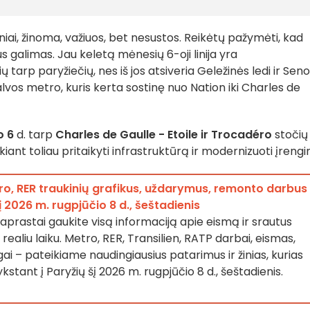
iai, žinoma, važiuos, bet nesustos. Reikėtų pažymėti, kad
 galimas. Jau keletą mėnesių 6-oji linija yra
ių tarp paryžiečių, nes iš jos atsiveria Geležinės ledi ir Sen
lvos metro, kuris kerta sostinę nuo Nation iki Charles de
o 6
d. tarp
Charles de Gaulle - Etoile ir Trocadéro
stočių
kiant toliau
pritaikyti infrastruktūrą ir modernizuoti įrengi
ro, RER traukinių grafikus, uždarymus, remonto darbus 
į 2026 m. rugpjūčio 8 d., šeštadienis
paprastai gaukite visą informaciją apie eismą ir srautus
realiu laiku. Metro, RER, Transilien, RATP darbai, eismas,
ingai – pateikiame naudingiausius patarimus ir žinias, kurias
vykstant į Paryžių šį 2026 m. rugpjūčio 8 d., šeštadienis.