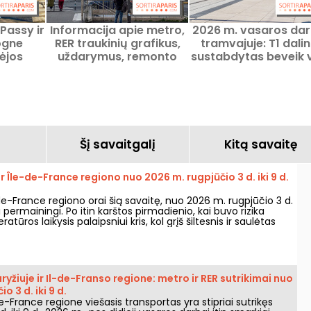
 Passy ir
Informacija apie metro,
2026 m. vasaros dar
ogne
RER traukinių grafikus,
tramvajuje: T1 dalin
dėjos
uždarymus, remonto
sustabdytas beveik 
s vietos
darbus ir protestus
vasarą
Paryžiuje šį 2026 m.
rugpjūčio 8 d.,
šeštadienis
Šį savaitgalį
Kitą savaitę
ir Île-de-France regiono nuo 2026 m. rugpjūčio 3 d. iki 9 d.
-de-France regiono orai šią savaitę, nuo 2026 m. rugpjūčio 3 d.
ti permainingi. Po itin karštos pirmadienio, kai buvo rizika
atūros laikysis palaipsniui kris, kol grįš šiltesnis ir saulėtas
yžiuje ir Il-de-Franso regione: metro ir RER sutrikimai nuo
o 3 d. iki 9 d.
de-France regione viešasis transportas yra stipriai sutrikęs