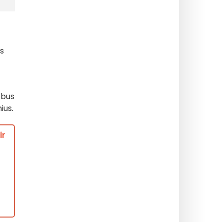
os
 bus
nius
.
ir