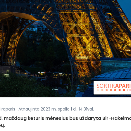
aparis · Atnaujinta 2023 m. spalio 1 d., 14:31val.
d. maždaug keturis mėnesius bus uždaryta Bir-Hakeim
bų.