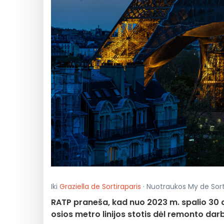
Iki
Graziella de Sortiraparis
· Nuotraukos My de Sortir
RATP praneša, kad nuo 2023 m. spalio 30 
osios metro linijos stotis dėl remonto dar