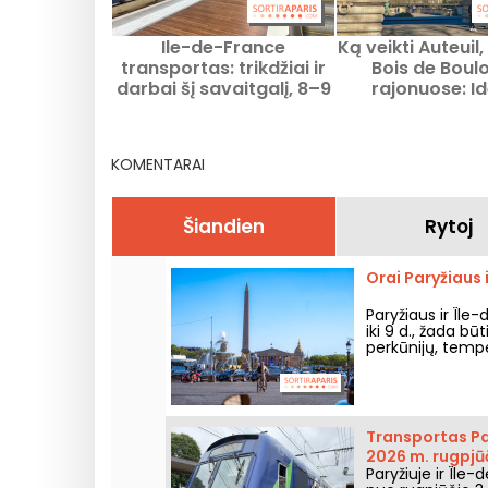
Ile-de-France
Ką veikti Auteuil,
transportas: trikdžiai ir
Bois de Boul
darbai šį savaitgalį, 8–9
rajonuose: I
rugpjūčio 2026 m.
išvykoms ir gero
KOMENTARAI
Šiandien
Rytoj
Orai Paryžiaus 
Paryžiaus ir Île
iki 9 d., žada bū
perkūnijų, temper
oras savaitgalį.
Transportas Par
2026 m. rugpjūči
Paryžiuje ir Île-