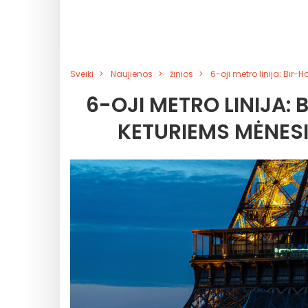
Sveiki
Naujienos
žinios
6-oji metro linija: Bi
6-OJI METRO LINIJA:
KETURIEMS MĖNES