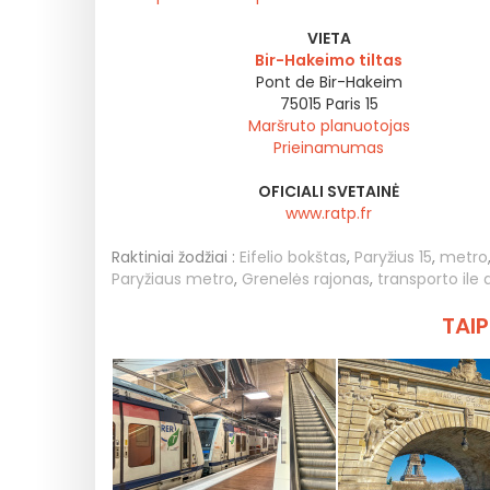
VIETA
Bir-Hakeimo tiltas
Pont de Bir-Hakeim
75015
Paris 15
Maršruto planuotojas
Prieinamumas
OFICIALI SVETAINĖ
www.ratp.fr
Raktiniai žodžiai :
Eifelio bokštas
,
Paryžius 15
,
metro
Paryžiaus metro
,
Grenelės rajonas
,
transporto ile
TAIP