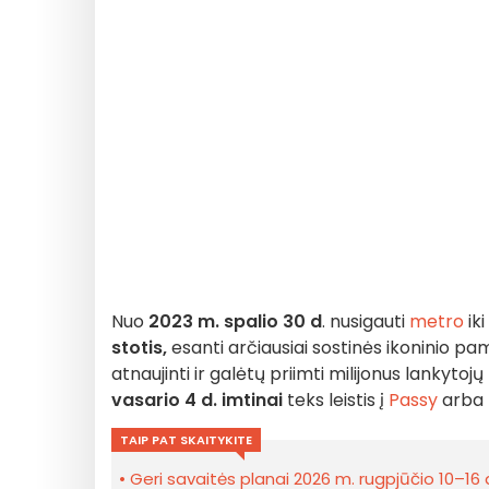
Nuo
2023 m. spalio 30 d
. nusigauti
metro
iki
stotis,
esanti arčiausiai sostinės ikoninio pa
atnaujinti ir galėtų priimti milijonus lankytoj
vasario 4 d. imtinai
teks le
istis į
Passy
arba 
TAIP PAT SKAITYKITE
Geri savaitės planai 2026 m. rugpjūčio 10–16 d