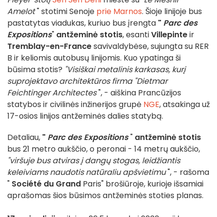
Amelot
" stotimi Senoje
prie Marnos
. Šioje linijoje bus
pastatytas viadukas, kuriuo bus įrengta
"
Parc des
Expositions
"
antžeminė stotis
, esanti
Villepinte
ir
Tremblay-en-France
savivaldybėse, sujungta su RER
B ir keliomis autobusų linijomis. Kuo ypatinga ši
būsima stotis?
"Visiškai metalinis karkasas, kurį
suprojektavo architektūros firma "Dietmar
Feichtinger Architectes
", - aiškina Prancūzijos
statybos ir civilinės inžinerijos grupė
NGE
, atsakinga už
17-osios linijos antžeminės dalies statybą.
Detaliau,
"
Parc des Expositions
"
antžeminė stotis
bus 21 metro aukščio, o peronai - 14 metrų aukščio,
"viršuje bus atviras į dangų stogas, leidžiantis
keleiviams naudotis natūraliu apšvietimu
", - rašoma
"
Société du Grand
Paris" brošiūroje, kurioje išsamiai
aprašomas šios būsimos antžeminės stoties planas.