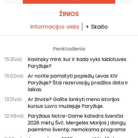
ŽINIOS
Informacijos viela
+ Skaito
Penktadienis
15:31val.
Kavinsky mirė: kur ir kada vyks laidotuvės
Paryžiuje?
15:02val.
Ar norite pamatyti popiežių Levas XIV
Paryžiuje? Štai rezervacijų pradžios data ir
laikas.
13:21val.
Ar žinote? Galite lankyti meno istorijos
kursus Luvro muziejuje Paryžiuje.
12:48val.
Paryžiaus Notre-Dame katedra švenčia
2026 metų Švč. Mergelės Marijos Į dangų
paėmimo šventę: nemokama programa