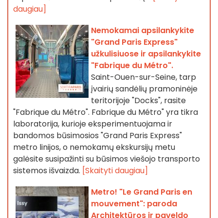
daugiau]
Nemokamai apsilankykite
"Grand Paris Express"
užkulisiuose ir apsilankykite
"Fabrique du Métro".
Saint-Ouen-sur-Seine, tarp
įvairių sandėlių pramoninėje
teritorijoje "Docks", rasite
"Fabrique du Métro". Fabrique du Métro" yra tikra
laboratorija, kurioje eksperimentuojama ir
bandomos būsimosios "Grand Paris Express"
metro linijos, o nemokamų ekskursijų metu
galėsite susipažinti su būsimos viešojo transporto
sistemos išvaizda.
[Skaityti daugiau]
Metro! "Le Grand Paris en
mouvement": paroda
Architektūros ir paveldo