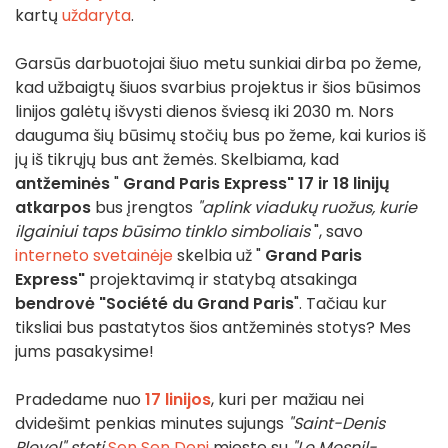
kartų
uždaryta
.
Garsūs darbuotojai šiuo metu sunkiai dirba po žeme,
kad užbaigtų šiuos svarbius projektus ir šios būsimos
linijos galėtų išvysti dienos šviesą iki 2030 m. Nors
dauguma šių būsimų stočių bus po žeme, kai kurios iš
jų iš tikrųjų bus ant žemės. Skelbiama, kad
antžeminės
"
Grand Paris Express"
17 ir 18 linijų
atkarpos
bus įrengtos
"aplink viadukų ruožus, kurie
ilgainiui taps būsimo tinklo simboliais
", savo
interneto svetainėje
skelbia už "
Grand Paris
Express"
projektavimą ir statybą atsakinga
bendrovė "Société du Grand Paris
". Tačiau kur
tiksliai bus pastatytos šios antžeminės stotys? Mes
jums pasakysime!
Pradedame nuo
17 linijos
, kuri per mažiau nei
dvidešimt penkias minutes sujungs
"Saint-Denis
Pleyel" stotį
Sen Sen Deni
mieste su
"Le Mesnil-