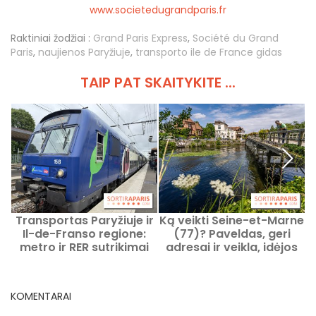
www.societedugrandparis.fr
Raktiniai žodžiai :
Grand Paris Express
,
Société du Grand
Paris
,
naujienos Paryžiuje
,
transporto ile de France gidas
TAIP PAT SKAITYKITE ...
Transportas Paryžiuje ir
Ką veikti Seine-et-Marne
K
Il-de-Franso regione:
(77)? Paveldas, geri
P
metro ir RER sutrikimai
adresai ir veikla, idėjos
nuo 2026 m. rugpjūčio 3
išvykoms
d. iki 9 d.
KOMENTARAI