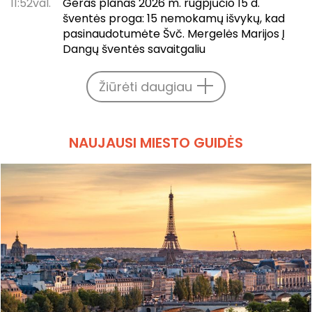
11:52val.
Geras planas 2026 m. rugpjūčio 15 d.
šventės proga: 15 nemokamų išvykų, kad
pasinaudotumėte Švč. Mergelės Marijos Į
Dangų šventės savaitgaliu
Žiūrėti daugiau
NAUJAUSI MIESTO GUIDĖS