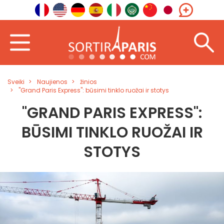
Sveiki
Naujienos
žinios
"Grand Paris Express": būsimi tinklo ruožai ir stotys
"GRAND PARIS EXPRESS":
BŪSIMI TINKLO RUOŽAI IR
STOTYS