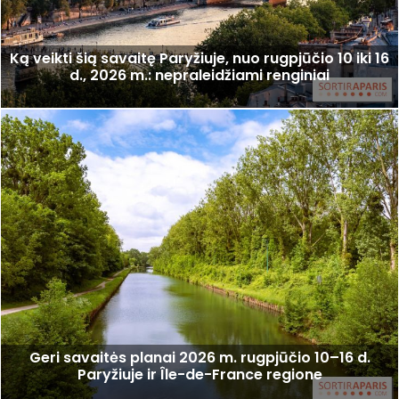
Ką veikti šią savaitę Paryžiuje, nuo rugpjūčio 10 iki 16
d., 2026 m.: nepraleidžiami renginiai
Geri savaitės planai 2026 m. rugpjūčio 10–16 d.
Paryžiuje ir Île-de-France regione