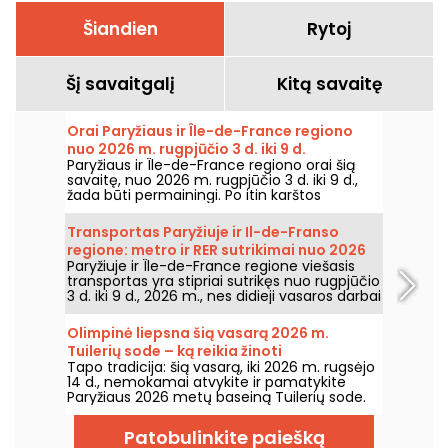
Šiandien
Rytoj
Šį savaitgalį
Kitą savaitę
Orai Paryžiaus ir Île-de-France regiono
nuo 2026 m. rugpjūčio 3 d. iki 9 d.
Paryžiaus ir Île-de-France regiono orai šią
savaitę, nuo 2026 m. rugpjūčio 3 d. iki 9 d.,
žada būti permainingi. Po itin karštos
pirmadienio, kai buvo rizika perkūnijų,
temperatūros laikysis palaipsniui kris, kol grįš
Transportas Paryžiuje ir Il-de-Franso
šiltesnis ir saulėtas oras savaitgalį.
regione: metro ir RER sutrikimai nuo 2026
Paryžiuje ir Île-de-France regione viešasis
m. rugpjūčio 3 d. iki 9 d.
transportas yra stipriai sutrikęs nuo rugpjūčio
3 d. iki 9 d., 2026 m., nes didieji vasaros darbai
itin smarkiai paveikia kai kurias linijas,
praneša RATP ir SNCF.
Olimpinė liepsna šią vasarą 2026 m.
Tuilerių sode – ką reikia žinoti
Tapo tradicija: šią vasarą, iki 2026 m. rugsėjo
14 d., nemokamai atvykite ir pamatykite
Paryžiaus 2026 metų baseiną Tuilerių sode.
Patobulinkite paiešką