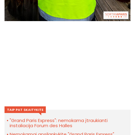
TAIP PAT SKAITYKITE
"Grand Paris Express": nemokama įtraukianti
instaliacija Forum des Halles
Nemokamai apsilankykite "Grand Paris Express"