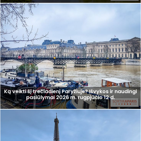
Ką veikti šį trečiadienį Paryžiuje? Išvykos ir naudingi
pasiūlymai 2026 m. rugpjūčio 12 d.