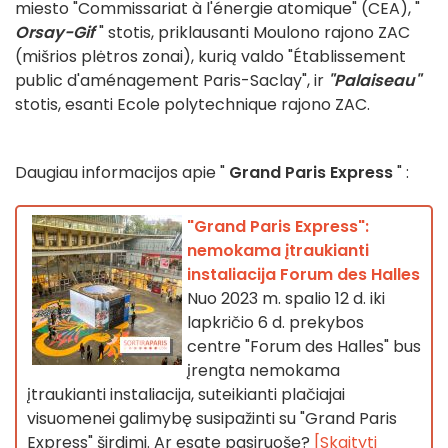
miesto "Commissariat à l'énergie atomique" (CEA), "
Orsay-Gif
" stotis, priklausanti Moulono rajono ZAC
(mišrios plėtros zonai), kurią valdo "Établissement
public d'aménagement Paris-Saclay", ir
"Palaiseau"
stotis, esanti Ecole polytechnique rajono ZAC.
Daugiau informacijos apie "
Grand Paris Express
" :
"Grand Paris Express":
nemokama įtraukianti
instaliacija Forum des Halles
Nuo 2023 m. spalio 12 d. iki
lapkričio 6 d. prekybos
centre "Forum des Halles" bus
įrengta nemokama
įtraukianti instaliacija, suteikianti plačiajai
visuomenei galimybę susipažinti su "Grand Paris
Express" širdimi. Ar esate pasiruošę?
[Skaityti