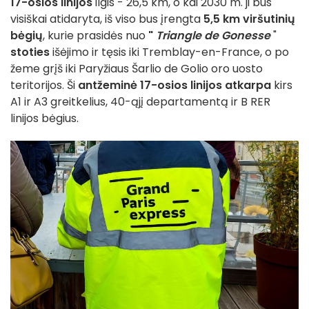
17-osios linijos
ilgis - 26,5 km, o kai 2030 m. ji bus
visiškai atidaryta, iš viso bus įrengta
5,5 km viršutinių
bėgių
, kurie prasidės nuo
"
Triangle de Gonesse
"
stoties
išėjimo ir tęsis iki Tremblay-en-France, o po
žeme grįš iki Paryžiaus Šarlio de Golio oro uosto
teritorijos. Ši
antžeminė 17-osios linijos atkarpa
kirs
A1 ir A3 greitkelius, 40-ąjį departamentą ir B RER
linijos bėgius.