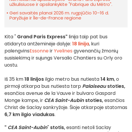
užkulisiuose ir apsilankykite "Fabrique du Métro".
Geri savaitės planai 2026 m. rugpjūčio 10–16 d.
Paryžiuje ir Île-de-France regione
Kita "
Grand Paris Express"
linija taip pat bus
atidaryta antžeminėje dalyje:
18 linija
, kuri
palengvins
Essonne
ir
Yvelines
gyvenančių žmonių
susisiekimą ir sujungs Versalio Chantiers su Orly oro
uostu.
Iš 35 km
18 linijos
ilgio metro bus nutiesta
14 km
, o
pirmoji atkarpa bus nutiesta tarp
Palaiseau
stoties,
esančios avenue de la Vauve ir bulvaro Gaspard
Monge kampe, ir
CEA Saint-Aubin
stoties,
esančios
Christ de Saclay sankryžoje. Šioje atkarpoje statomas
6,7 km ilgio viadukas
.
"
CEA Saint-Aubin
"
stotis,
esanti netoli Saclay