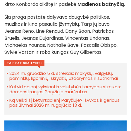
kirto Konkordo aikštę ir pasiekė
Madlenos bažnyčią
.
Šia proga pastate dalyvavo daugybė politikos,
muzikos ir kino pasaulio įžymybių. Tarp jų buvo
Jeanas Reno, Line Renaud, Dany Boon, Patrickas
Bruelis, Jeanas Dujardinas, Vincentas Lindonas,
Michaelas Younas, Nathalie Baye, Pascalis Obispo,
Sylvie Vartan ir roko kunigas Guy Gilbertas.
TAIP PAT SKAITYKITE
2024 m. gruodžio 5 d. streikas: mokyklų, valgyklų,
paminklų, ligoninių, skrydžių uždarymas ir sutrikimai
Ketvirtadienį vyksiantis valstybės tarnybos streikas:
demonstracijos Paryžiuje maršrutas
Ką veikti šį ketvirtadienį Paryžiuje? Išvykos ir geriausi
pasiūlymai 2026 m. rugpjūčio 13 d.