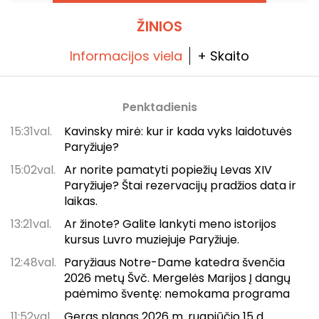
ŽINIOS
Informacijos viela
+ Skaito
Penktadienis
15:31val.
Kavinsky mirė: kur ir kada vyks laidotuvės
Paryžiuje?
15:02val.
Ar norite pamatyti popiežių Levas XIV
Paryžiuje? Štai rezervacijų pradžios data ir
laikas.
13:21val.
Ar žinote? Galite lankyti meno istorijos
kursus Luvro muziejuje Paryžiuje.
12:48val.
Paryžiaus Notre-Dame katedra švenčia
2026 metų Švč. Mergelės Marijos Į dangų
paėmimo šventę: nemokama programa
11:52val.
Geras planas 2026 m. rugpjūčio 15 d.