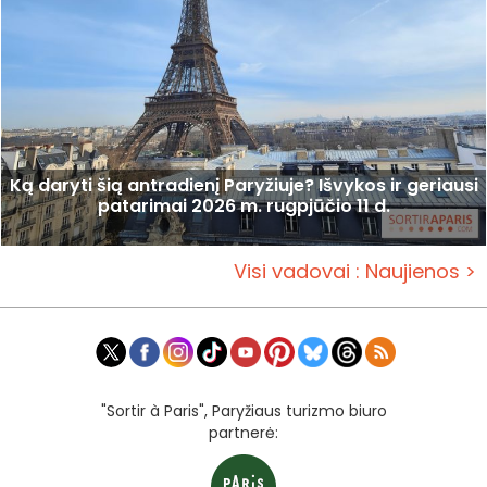
Ką daryti šią antradienį Paryžiuje? Išvykos ir geriausi
patarimai 2026 m. rugpjūčio 11 d.
Visi vadovai : Naujienos >
"Sortir à Paris", Paryžiaus turizmo biuro
partnerė: