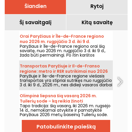
Šiandien
Rytoj
Šį savaitgalį
Kitą savaitę
Orai Paryžiaus ir Île-de-France regiono
nuo 2026 m. rugpjūčio 3 d. iki 9 d.
Paryžiaus ir Île-de-France regiono orai šią
savaitę, nuo 2026 m. rugpjūčio 3 d. iki 9 d.,
žada būti permainingi. Po itin karštos
pirmadienio, kai buvo rizika perkūnijų,
temperatūros laikysis palaipsniui kris, kol grįš
Transportas Paryžiuje ir Il-de-Franso
šiltesnis ir saulėtas oras savaitgalį.
regione: metro ir RER sutrikimai nuo 2026
Paryžiuje ir Île-de-France regione viešasis
m. rugpjūčio 3 d. iki 9 d.
transportas yra stipriai sutrikęs nuo rugpjūčio
3 d. iki 9 d., 2026 m., nes didieji vasaros darbai
itin smarkiai paveikia kai kurias linijas,
praneša RATP ir SNCF.
Olimpinė liepsna šią vasarą 2026 m.
Tuilerių sode – ką reikia žinoti
Tapo tradicija: šią vasarą, iki 2026 m. rugsėjo
14 d., nemokamai atvykite ir pamatykite
Paryžiaus 2026 metų baseiną Tuilerių sode.
Patobulinkite paiešką