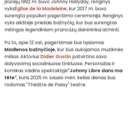
įkūrėjų 1992 m. buvo Johnny Hallyday, renginys
vyks
Église de la Madeleine
, kur 2017 m. buvo
surengta populiari pagerbimo ceremonija. Renginys
vyks aikštėje priešais bažnyčią, kur bus surengtas
mitingas legendiniam prancūzų dainininkui atminti.
Po to, apie 12 val., pagerbimas bus tęsiamas
Madlenos bažnyčioje
, kur bus aukojamos muzikinės
mišios. Aktorius
Didier Gustin
patvirtino savo
dalyvavimą socialiniuose tinkluose. Personažas ir
komikas vaidins spektaklyje
"Johnny Libre dans ma
tête"
, kuris 2025 m. sausio mėn. kelias dienas bus
rodomas "Théâtre de Passy" teatre.