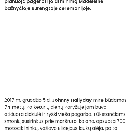
planuoja pagerbti jo atminimą Madeleine
bažnyčioje surengtoje ceremonijoje.
2017 m. gruodžio 5 d.
Johnny Hallyday
mirė būdamas
74 metų. Po keturių dienų Paryžiuje jam buvo
atiduota didžiulė ir ryški vieša pagarba. Tūkstančiams
žmonių susirinkus prie maršruto, kolona, apsupta 700
motociklininkų, važiavo Eliziejaus laukų alėja, po to