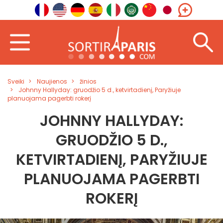
Sveiki
Naujienos
žinios
Johnny Hallyday: gruodžio 5 d., ketvirtadienį, Paryžiuje
planuojama pagerbti rokerį
JOHNNY HALLYDAY:
GRUODŽIO 5 D.,
KETVIRTADIENĮ, PARYŽIUJE
PLANUOJAMA PAGERBTI
ROKERĮ