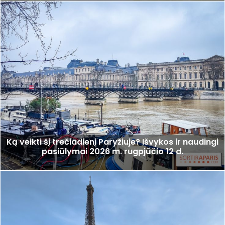
Ką veikti šį trečiadienį Paryžiuje? Išvykos ir naudingi
pasiūlymai 2026 m. rugpjūčio 12 d.