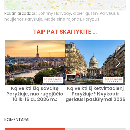
Raktiniai žodžiai :
Johnny Hallyday
,
didier gustin
,
Paryžius 8
,
naujienos Paryžiuje
,
Madeleine rajonas
,
Paryžius
TAIP PAT SKAITYKITE ...
Ką veikti šią savaitę
Ką veikti šį ketvirtadienį
1
Paryžiuje, nuo rugpjūčio
Paryžiuje? Išvykos ir
10 iki 16 d., 2026 m.:
geriausi pasiūlymai 2026
2
nepraleidžiami renginiai
m. rugpjūčio 13 d.
i
KOMENTARAI