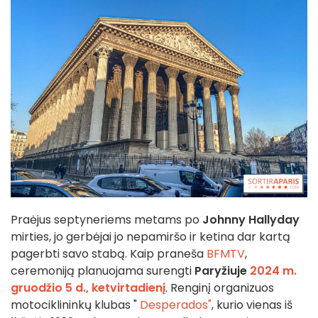
Praėjus septyneriems metams po
Johnny Hallyday
mirties, jo gerbėjai jo nepamiršo ir ketina dar kartą
pagerbti savo stabą. Kaip praneša
BFMTV
,
ceremoniją planuojama surengti
Paryžiuje
2024 m.
gruodžio 5 d., ketvirtadienį
. Renginį organizuos
motociklininkų klubas "
Desperados"
, kurio vienas iš