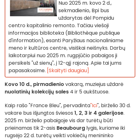
Nuo 2025 m. kovo 2 d.,
sekmadienio, Bpi bus
uždarytas dėl Pompidu
centro kapitalinio remonto. Tačiau viešoji
informacijos biblioteka (Bibliothèque publique
d'information), esanti Paryžiaus nacionaliniame
meno ir kultūros centre, visiškai neišnyks. Darbų
laikotarpiui nuo 2025 m. rugpjūčio pabaigos ji
persikels "už sienų", į 12-ąjį rajoną. Apie tai jums
papasakosime.
[Skaityti daugiau]
Kovo 10 d., pirmadienio
vakarą, muziejus uždarė
nuolatinių kolekcijų sales
4 ir 5 aukštuose.
Kaip rašo "France Bleu", pervadinta
"Ici
", birželio 30 d.
vakare bus išjungtos šviesos
1, 2, 3 ir 4 galerijose
.
2025 m. birželio pabaigoje vis dar turėtų būti
prieinamas tik 2-asis
Beaubourg
lygis, kuriame iki
rugsėjo 22 d. turėtų veikti vokiečių menininko