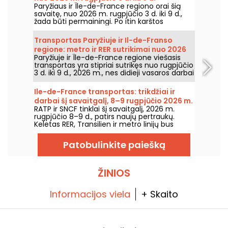
Paryžiaus ir Île-de-France regiono orai šią
savaitę, nuo 2026 m. rugpjūčio 3 d. iki 9 d.,
žada būti permainingi. Po itin karštos
pirmadienio, kai buvo rizika perkūnijų,
temperatūros laikysis palaipsniui kris, kol grįš
Transportas Paryžiuje ir Il-de-Franso
šiltesnis ir saulėtas oras savaitgalį.
regione: metro ir RER sutrikimai nuo 2026
Paryžiuje ir Île-de-France regione viešasis
m. rugpjūčio 3 d. iki 9 d.
transportas yra stipriai sutrikęs nuo rugpjūčio
3 d. iki 9 d., 2026 m., nes didieji vasaros darbai
itin smarkiai paveikia kai kurias linijas,
praneša RATP ir SNCF.
Ile-de-France transportas: trikdžiai ir
darbai šį savaitgalį, 8–9 rugpjūčio 2026 m.
RATP ir SNCF tinklai šį savaitgalį, 2026 m.
rugpjūčio 8–9 d., patirs naujų pertraukų.
Keletas RER, Transilien ir metro linijų bus
paveiktos darbų ir laikino sustojimo;
pateikiame viską, ką reikia žinoti, kad
Patobulinkite paiešką
galėtumėte iš anksto suplanuoti keliones.
ŽINIOS
Informacijos viela
+ Skaito