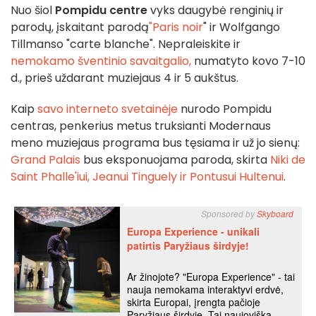
Nuo šiol
Pompidu centre
vyks daugybė renginių ir
parodų, įskaitant parodą
"Paris noir
" ir Wolfgango
Tillmanso "carte blanche". Nepraleiskite ir
nemokamo šventinio savaitgalio,
numatyto kovo 7-10
d., prieš uždarant muziejaus 4 ir 5 aukštus.
Kaip
savo interneto svetainėje
nurodo Pompidu
centras, penkerius metus truksianti Modernaus
meno muziejaus programa bus tęsiama ir už jo sienų:
Grand Palais
bus eksponuojama paroda, skirta
Niki de
Saint Phalle'iui, Jeanui Tinguely ir Pontusui Hultenui
.