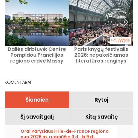
Dailės dirbtuvė: Centre
Paris knygų festivalis
Pompidou Francilijos
2026: nepakeičiamas
regiono erdvė Massy
literatūros renginys
mieste atidarys duris
Grand Palais
2027 m. kovo mėnesį
KOMENTARAI
Šiandien
Rytoj
Šį savaitgalį
Kitą savaitę
Orai Paryžiaus ir Île-de-France regiono
nuo 2026 m. rugpjūčio 3 d. iki 9 d.