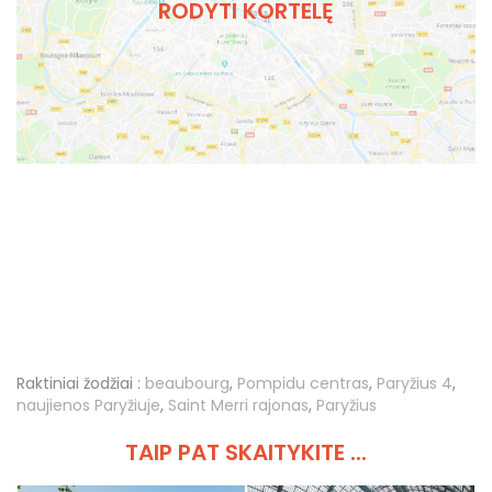
RODYTI KORTELĘ
Raktiniai žodžiai :
beaubourg
,
Pompidu centras
,
Paryžius 4
,
naujienos Paryžiuje
,
Saint Merri rajonas
,
Paryžius
TAIP PAT SKAITYKITE ...