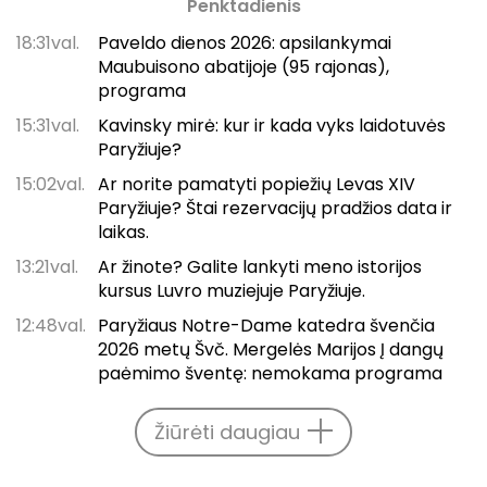
Penktadienis
18:31val.
Paveldo dienos 2026: apsilankymai
Maubuisono abatijoje (95 rajonas),
programa
15:31val.
Kavinsky mirė: kur ir kada vyks laidotuvės
Paryžiuje?
15:02val.
Ar norite pamatyti popiežių Levas XIV
Paryžiuje? Štai rezervacijų pradžios data ir
laikas.
13:21val.
Ar žinote? Galite lankyti meno istorijos
kursus Luvro muziejuje Paryžiuje.
12:48val.
Paryžiaus Notre-Dame katedra švenčia
2026 metų Švč. Mergelės Marijos Į dangų
paėmimo šventę: nemokama programa
Žiūrėti daugiau