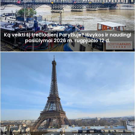
Ką veikti šį trečiadienį Paryžiuje? Išvykos ir naudingi
pasiūlymai 2026 m. rugpjūčio 12 d.