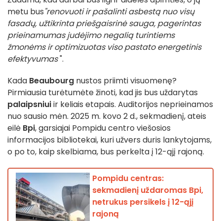
metu bus
"renovuoti ir pašalinti asbestą nuo visų
fasadų, užtikrinta priešgaisrinė sauga, pagerintas
prieinamumas judėjimo negalią turintiems
žmonėms ir optimizuotas viso pastato energetinis
efektyvumas
".
Kada
Beaubourg
nustos priimti visuomenę?
Pirmiausia turėtumėte žinoti, kad jis bus uždarytas
palaipsniui
ir keliais etapais. Auditorijos neprieinamos
nuo sausio mėn. 2025 m. kovo 2 d., sekmadienį, ateis
eilė
Bpi
, garsiajai Pompidu centro viešosios
informacijos bibliotekai, kuri užvers duris lankytojams,
o po to, kaip skelbiama, bus perkelta į 12-ąjį rajoną.
Pompidu centras:
sekmadienį uždaromas Bpi,
netrukus persikels į 12-ąjį
rajoną