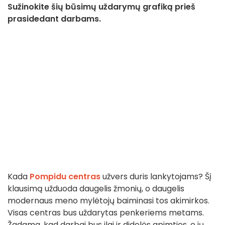
Sužinokite šių būsimų uždarymų grafiką prieš
prasidedant darbams.
Kada
Pompidu centras
užvers duris lankytojams? Šį
klausimą užduoda daugelis žmonių, o daugelis
modernaus meno mylėtojų baiminasi tos akimirkos.
Visas centras bus uždarytas penkeriems metams.
Žadama, kad darbai bus ilgi ir didelės apimties, o jų