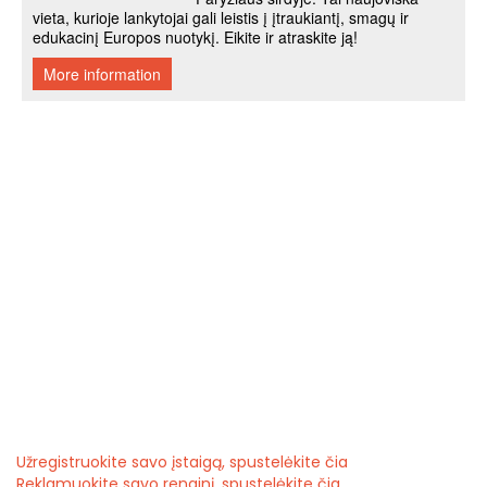
Užregistruokite savo įstaigą, spustelėkite čia
Reklamuokite savo renginį, spustelėkite čia