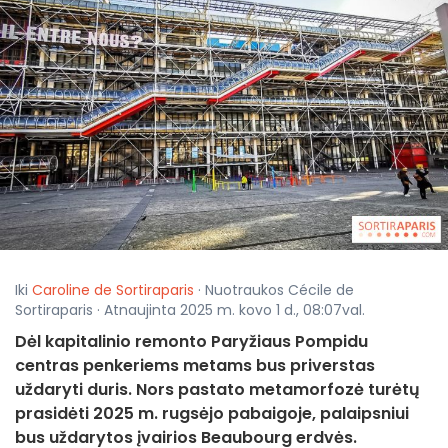
Iki
Caroline de Sortiraparis
· Nuotraukos Cécile de
Sortiraparis · Atnaujinta 2025 m. kovo 1 d., 08:07val.
Dėl kapitalinio remonto Paryžiaus Pompidu
centras penkeriems metams bus priverstas
uždaryti duris. Nors pastato metamorfozė turėtų
prasidėti 2025 m. rugsėjo pabaigoje, palaipsniui
bus uždarytos įvairios Beaubourg erdvės.