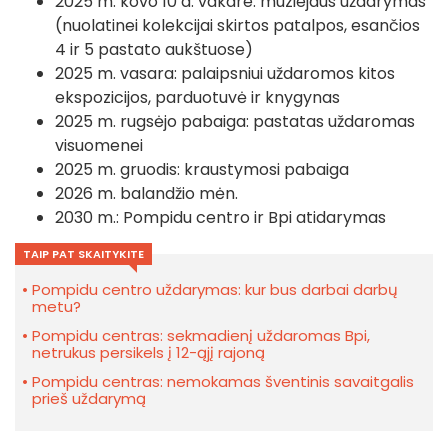
2025 m. kovo 10 d. vakare: muziejaus uždarymas
(nuolatinei kolekcijai skirtos patalpos, esančios
4 ir 5 pastato aukštuose)
2025 m. vasara: palaipsniui uždaromos kitos
ekspozicijos, parduotuvė ir knygynas
2025 m. rugsėjo pabaiga: pastatas uždaromas
visuomenei
2025 m. gruodis: kraustymosi pabaiga
2026 m. balandžio mėn.
2030 m.: Pompidu centro ir Bpi atidarymas
TAIP PAT SKAITYKITE
Pompidu centro uždarymas: kur bus darbai darbų
metu?
Pompidu centras: sekmadienį uždaromas Bpi,
netrukus persikels į 12-ąjį rajoną
Pompidu centras: nemokamas šventinis savaitgalis
prieš uždarymą