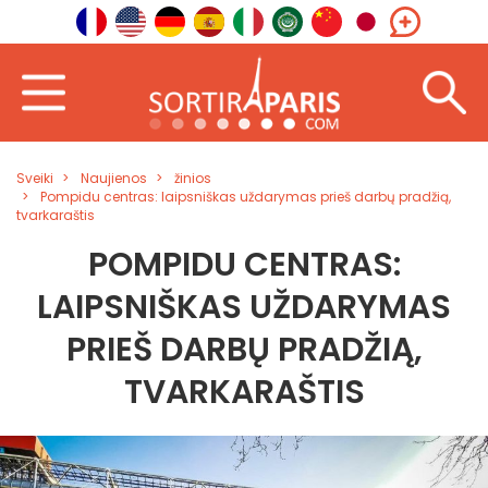
Sveiki
Naujienos
žinios
Pompidu centras: laipsniškas uždarymas prieš darbų pradžią,
tvarkaraštis
POMPIDU CENTRAS:
LAIPSNIŠKAS UŽDARYMAS
PRIEŠ DARBŲ PRADŽIĄ,
TVARKARAŠTIS