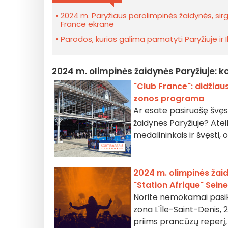
2024 m. Paryžiaus parolimpinės žaidynės, sir
France ekrane
Parodos, kurias galima pamatyti Paryžiuje ir
2024 m. olimpinės žaidynės Paryžiuje: k
"Club France": didžiau
zonos programa
Ar esate pasiruošę švęs
žaidynes Paryžiuje? Ateik
medalininkais ir švęsti
2024 m. olimpinės žai
"Station Afrique" Sein
Norite nemokamai pasikl
zona L'Île-Saint-Denis, 2
priims prancūzų reperį, k