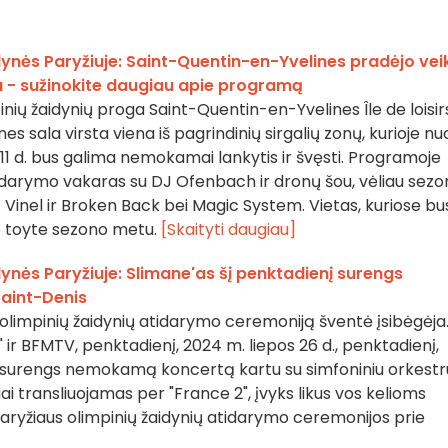
ynės Paryžiuje: Saint-Quentin-en-Yvelines pradėjo veik
na - sužinokite daugiau apie programą
nių žaidynių proga Saint-Quentin-en-Yvelines Île de loisir
s sala virsta viena iš pagrindinių sirgalių zonų, kurioje nu
io 11 d. bus galima nemokamai lankytis ir švęsti. Programoje
tidarymo vakaras su DJ Ofenbach ir dronų šou, vėliau sez
Vinel ir Broken Back bei Magic System. Vietas, kuriose bu
me toyte sezono metu.
[Skaityti daugiau]
ynės Paryžiuje: Slimane'as šį penktadienį surengs
aint-Denis
 olimpinių žaidynių atidarymo ceremoniją šventė įsibėgėja
n" ir BFMTV, penktadienį, 2024 m. liepos 26 d., penktadienį,
s surengs nemokamą koncertą kartu su simfoniniu orkestr
iai transliuojamas per "France 2", įvyks likus vos kelioms
aryžiaus olimpinių žaidynių atidarymo ceremonijos prie