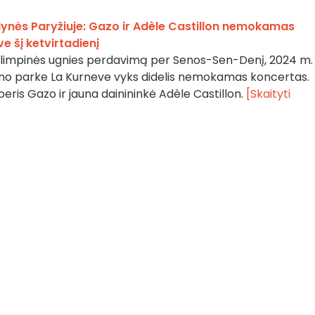
dynės Paryžiuje: Gazo ir Adèle Castillon nemokamas
 šį ketvirtadienį
t olimpinės ugnies perdavimą per Senos-Sen-Denį, 2024 m.
bono parke La Kurneve vyks didelis nemokamas koncertas.
ris Gazo ir jauna dainininkė Adèle Castillon.
[Skaityti