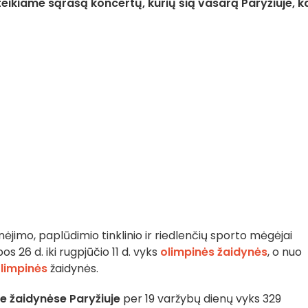
eikiame sąrašą koncertų, kurių šią vasarą Paryžiuje, k
inėjimo, paplūdimio tinklinio ir riedlenčių sporto mėgėjai
s 26 d. iki rugpjūčio 11 d. vyks
olimpinės žaidynės
, o nuo
limpinės
žaidynės.
e žaidynėse Paryžiuje
per 19 varžybų dienų vyks 329