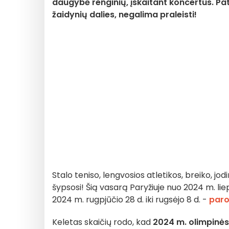
daugybė renginių, įskaitant koncertus. Pat
žaidynių dalies, negalima praleisti!
Stalo teniso, lengvosios atletikos, breiko, jod
šypsosi! Šią vasarą Paryžiuje nuo 2024 m. liepo
2024 m. rugpjūčio 28 d. iki rugsėjo 8 d. -
paro
Keletas skaičių rodo, kad
2024 m. olimpinės