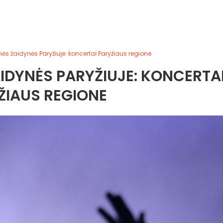
ės žaidynės Paryžiuje: koncertai Paryžiaus regione
AIDYNĖS PARYŽIUJE: KONCERTA
ŽIAUS REGIONE