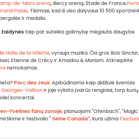
amp-de-Mars areną
, Bercy areną, Stade de France,
Port
rand Palais
. Tikimasi, kad iš viso dalyvaus 10 500 sportinin
pergalės ir medalio.
s žaidynės
taip pat suteikia galimybę mėgautis daugybe
 Halle de la Villette
, vyrauja muzika. Čia gros Bob Sinclar,
résel, Etienne de Crécy ir Amadou & Mariam. Atkreipkite
ra
nemokamas.
ieta?
Parc des Jeux
. Apibūdinama kaip didžiulė šventės
 Georges-Valbon
ir joje vyksta įvairūs renginiai, tarp kurių
Abdel koncertai.
en-Yvelines fanų zonoje
, planuojami "Ofenbach", "Magic
rškime ir festivalio "
Seine Canada"
, kuris užima
Fluctua