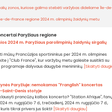
galių zonos, kuriose galima stebėti varžybas dideliame Île-de
 Ile-de-France regione 2024 m. olimpinių žaidynių metu
oncertai Paryžiaus regione
sios 2024 m. Paryžiaus parolimpinių žaidynių sirgalių
ti mūsų Prancūzijos sportininkus per 2024 m. olimpines
ite į "Club France", kur varžybų metu galėsite susitikti su
, o programoje dalyvaus daugybė menininkų.
[Skaityti daug
dynės Paryžiuje: nemokamas "Franglish" koncertas
e-Saint-Denis stotyje
ausyti prancūzų kalbos koncerto? "Station Afrique", fan
024 m. rugpjūčio 7 d., trečiadienį, 2024 m. rugpjūčio 7 d.,
uris tikrai privers jus šokti!
[Skaityti daugiau]