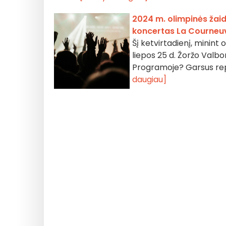
2024 m. olimpinės žai
koncertas La Courneuve
Šį ketvirtadienį, minin
liepos 25 d. Žoržo Val
Programoje? Garsus repe
daugiau]