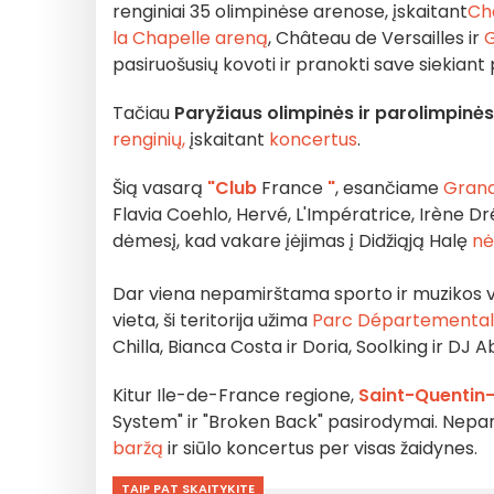
renginiai 35 olimpinėse arenose, įskaitant
Ch
la Chapelle areną
, Château de Versailles ir
G
pasiruošusių kovoti ir pranokti save siekiant 
Tačiau
Paryžiaus olimpinės ir parolimpinė
renginių,
įskaitant
koncertus
.
Šią vasarą
"Club
France
"
, esančiame
Grande
Flavia Coehlo, Hervé, L'Impératrice, Irène D
dėmesį, kad vakare įėjimas į Didžiąją Halę
nė
Dar viena nepamirštama sporto ir muzikos v
vieta, ši teritorija užima
Parc Départemental
Chilla, Bianca Costa ir Doria, Soolking ir DJ 
Kitur Ile-de-France regione,
Saint-Quentin-
System" ir "Broken Back" pasirodymai. Nepami
baržą
ir siūlo koncertus per visas žaidynes.
TAIP PAT SKAITYKITE