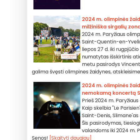
2024 m. olimpinės žaid
milžiniška sirgalių zo
2024 m. Paryžiaus olimpi
Saint-Quentin-en-Yveline
liepos 27 d. iki rugpjūč
numatytas išskirtinis a
metu pasirodys Vincent 
galima švęsti olimpines žaidynes, atskleisi
2024 m. olimpinės žaid
nemokamą koncertą S
Prieš 2024 m. Paryžiaus
Kaip skelbia "Le Parisie
Saint-Denis, Slimane'a
Šis pasirodymas, tiesiog
valandoms iki 2024 m. P
Senos!
[Skaityti daugiau]