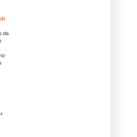
ti
s de
o
ono
s
.
u.