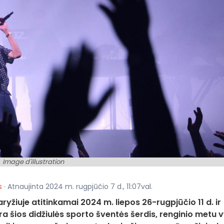
Image d'illustration
s
· Atnaujinta 2024 m. rugpjūčio 7 d., 11:07val.
yžiuje atitinkamai 2024 m. liepos 26-rugpjūčio 11 d. ir
a šios didžiulės sporto šventės šerdis, renginio metu 