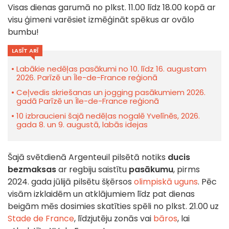
Visas dienas garumā no plkst. 11.00 līdz 18.00 kopā ar
visu ģimeni varēsiet izmēģināt spēkus ar ovālo
bumbu!
LASĪT ARĪ
Labākie nedēļas pasākumi no 10. līdz 16. augustam
2026. Parīzē un Île-de-France reģionā
Ceļvedis skriešanas un jogging pasākumiem 2026.
gadā Parīzē un Île-de-France reģionā
10 izbraucieni šajā nedēļas nogalē Yvelīnēs, 2026.
gada 8. un 9. augustā, labās idejas
Šajā svētdienā Argenteuil pilsētā notiks
ducis
bezmaksas
ar regbiju saistītu
pasākumu
, pirms
2024. gada jūlijā pilsētu šķērsos
olimpiskā uguns
. Pēc
visām izklaidēm un atklājumiem līdz pat dienas
beigām mēs dosimies skatīties spēli no plkst. 21.00 uz
Stade de France
, līdzjutēju zonās vai
bāros
, lai