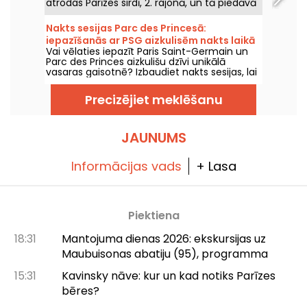
atrodas Parīzes sirdī, 2. rajonā, un tā piedāvā
dažādu līmeņu Reformer Pilates nodarbības
siltā un viesmīlīgā vidē.
Nakts sesijas Parc des Princesā:
iepazīšanās ar PSG aizkulisēm nakts laikā
Vai vēlaties iepazīt Paris Saint-Germain un
un svētku noskaņa ar DJ setiem
Parc des Princes aizkulišu dzīvi unikālā
vasaras gaisotnē? Izbaudiet nakts sesijas, lai
stadionu varētu apmeklēt arī naktī un
piedzīvot daudz virkni festivālu pasākumu.
Precizējiet meklēšanu
Šeit ir šīs vasaras 2026. gada programma!
JAUNUMS
Informācijas vads
+ Lasa
Piektiena
18:31
Mantojuma dienas 2026: ekskursijas uz
Maubuisonas abatiju (95), programma
15:31
Kavinsky nāve: kur un kad notiks Parīzes
bēres?