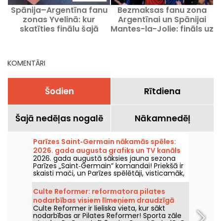
Spānija–Argentīna fanu
Bezmaksas fanu zona
zonas Yvelinā: kur
Argentīnai un Spānijai
t
skatīties finālu šajā
Mantes-la-Jolie: fināls uz
svētdienā?
lielā ekrāna
KOMENTĀRI
Šodien
Rītdiena
Šajā nedēļas nogalē
Nākamnedēļ
Parīzes Saint‑Germain nākamās spēles:
2026. gada augusta grafiks un TV kanāls
2026. gada augustā sāksies jauna sezona
Parīzes „Saint‑Germain” komandai! Priekšā ir
skaisti mači, un Parīzes spēlētāji, visticamāk,
turpinās vākt trofejas kopā ar Luisu Enriku.
Culte Reformer: reformatora pilates
nodarbības visiem līmeņiem draudzīgā
Culte Reformer ir lieliska vieta, kur sākt
atmosfērā.
nodarbības ar Pilates Reformer! Sporta zāle