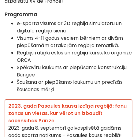
atbalstītu XV de France!
Programma
e-sporta visums ar 3D regbija simulatoru un
digitālo regbija sienu
Visums 4-11 gadus veciem bērniem ar divām
piepūšamām atrakcijām regbija tematikā.
Regbijs ratiņkrēslos un regbija kurss, ko organizē
ORCA
Spēkavīru laukums ar piepūšamo konstrukciju:
Bungee
Šaušana ar piepūšamo laukumu un precīzās
šaušanas mērķi
2023. gada Pasaules kausa izcīņa regbijā: fanu
zonas un vietas, kur vērot un izbaudīt
sacensības Parīzē
2023. gada 8. septembrī galvaspilsētā gaidāms
gada sporta notikums - Pasaules kauss regbijā!