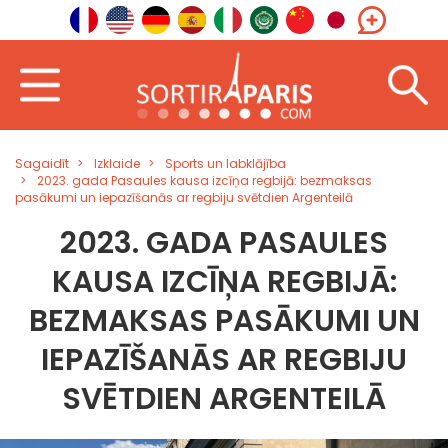
Sagaidīt
Izklaide
Sports un labklājība
2023. gada Pasaules kausa izcīņa regbijā: bezmaksas
pasākumi un iepazīšanās ar regbiju svētdien Argenteilā
2023. GADA PASAULES
KAUSA IZCĪŅA REGBIJĀ:
BEZMAKSAS PASĀKUMI UN
IEPAZĪŠANĀS AR REGBIJU
SVĒTDIEN ARGENTEILĀ