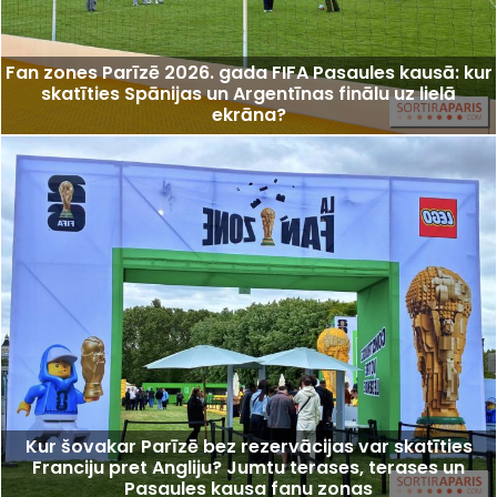
Fan zones Parīzē 2026. gada FIFA Pasaules kausā: kur
skatīties Spānijas un Argentīnas finālu uz lielā
ekrāna?
Kur šovakar Parīzē bez rezervācijas var skatīties
Franciju pret Angliju? Jumtu terases, terases un
Pasaules kausa fanu zonas