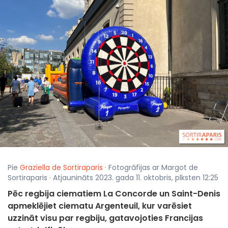
Pie
Graziella de Sortiraparis
· Fotogrāfijas ar Margot de
Sortiraparis · Atjaunināts 2023. gada 11. oktobris, plksten 12:25
Pēc regbija ciematiem La Concorde un Saint-Denis
apmeklējiet ciematu Argenteuil, kur varēsiet
uzzināt visu par regbiju, gatavojoties Francijas