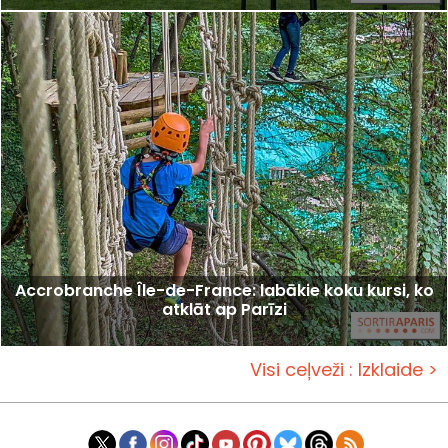
Accrobranche Île-de-France: labākie koku kursi, ko
atklāt ap Parīzi
Visi ceļveži : Izklaide >