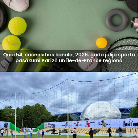
Quai 54, sacensības kanālā, 2026. gada jūlija sporta
pasākumi Parīzē un Île-de-France reģionā