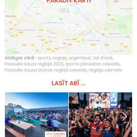
PARĀDĪT KARTI
Atslēgas vārdi :
sports
,
regbijs
,
argenteuil
,
Val d'oise
,
Pasaules kauss regbijā 2023
,
sporta pieredzes ceļvedis
,
Pasaules kausa izcīņas regbijā ceļvedis
,
regbija ciemats
LASĪT ARĪ ...