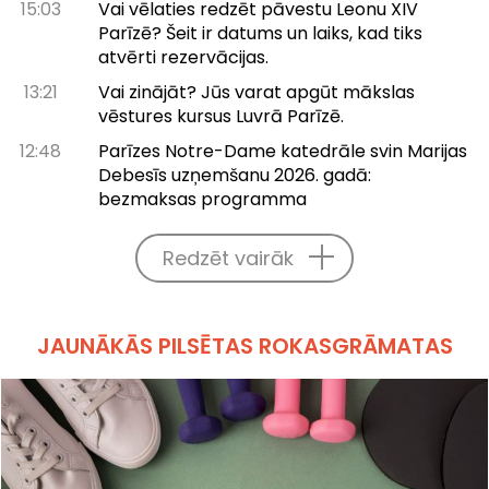
15:03
Vai vēlaties redzēt pāvestu Leonu XIV
Parīzē? Šeit ir datums un laiks, kad tiks
atvērti rezervācijas.
13:21
Vai zinājāt? Jūs varat apgūt mākslas
vēstures kursus Luvrā Parīzē.
12:48
Parīzes Notre-Dame katedrāle svin Marijas
Debesīs uzņemšanu 2026. gadā:
bezmaksas programma
Redzēt vairāk
JAUNĀKĀS PILSĒTAS ROKASGRĀMATAS