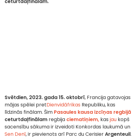
ceturtdaļfinālam.
Svētdien, 2023. gada 15. oktobrī
, Francija gatavojas
mājas spēlei pret
Dienvidāfrikas
Republiku, kas
līdzinās finālam. Šim
Pasaules kausa izcīņas regbijā
ceturtdaļfinālam
regbija
ciematiņiem,
kas
jau
kopš
sacensību sākuma ir izveidoti Konkordas laukumā un
Sen Denī
, ir pievienots arī Parc du Cerisier
Argenteuil
.