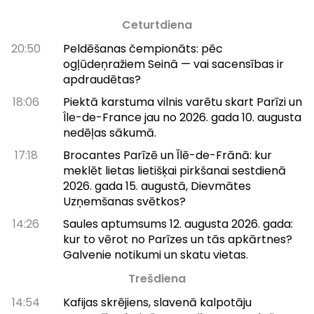
Ceturtdiena
20:50
Peldēšanas čempionāts: pēc
ogļūdeņražiem Seinā — vai sacensības ir
apdraudētas?
18:06
Piektā karstuma vilnis varētu skart Parīzi un
Île-de-France jau no 2026. gada 10. augusta
nedēļas sākumā.
17:18
Brocantes Parīzē un Īlē-de-Frānā: kur
meklēt lietas lietišķai pirkšanai sestdienā
2026. gada 15. augustā, Dievmātes
Uzņemšanas svētkos?
14:26
Saules aptumsums 12. augusta 2026. gada:
kur to vērot no Parīzes un tās apkārtnes?
Galvenie notikumi un skatu vietas.
Trešdiena
14:54
Kafijas skrējiens, slavenā kalpotāju