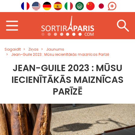
Sagaidīt
Ziņas
Jaunums
Jean-Guile 2023 : Mūsu iecienītākās maiznīcas Parīzē
JEAN-GUILE 2023 : MŪSU
IECIENĪTĀKĀS MAIZNĪCAS
PARĪZĒ