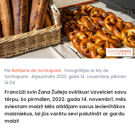
Pie
Rizhlaine de Sortiraparis
· Fotogrāfijas ar My de
Sortiraparis · Atjaunināts 2023. gada 14. novembris, plksten
14:04
Francūži svin Žana Žuileja svētkus! Uzvelciet savu
tērpu, šo pirmdien, 2022. gada 14. novembrī, mēs
sviestam maizi! Mēs atklājam savus iecienītākos
maizniekus, lai jūs varētu sevi palutināt ar gardu
maizi!