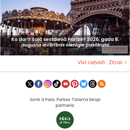
Ko darīt šajā sestdienā Parīzē? 2026. gada 8.
augusta ievērības cienīgie pasākumi
Visi ceļveži : Ziņas >
Sortir à Paris, Parīzes Tūrisma biroja
partneris: