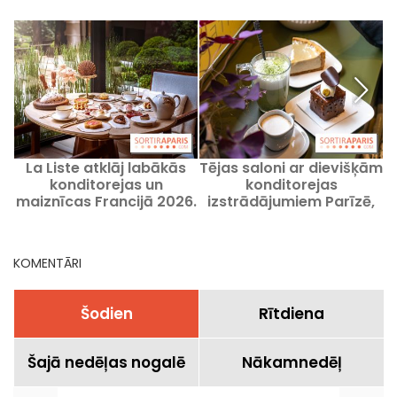
La Liste atklāj labākās
Tējas saloni ar dievišķām
konditorejas un
konditorejas
maiznīcas Francijā 2026.
izstrādājumiem Parīzē,
gadā
mūsu ieteicamās
adreses
KOMENTĀRI
Šodien
Rītdiena
Šajā nedēļas nogalē
Nākamnedēļ