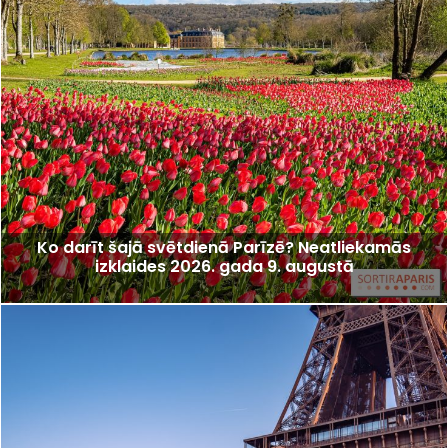
Ko darīt šajā svētdienā Parīzē? Neatliekamās
izklaides 2026. gada 9. augustā