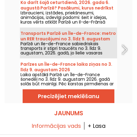
Ko darīt šajā ceturtdienā, 2026. gada 6.
augustā Parīzē? Pasākumi, kurus nedrīkst
Izbraucieni, izstādes, priekšnesumi,
palaist garām
animācijas, izdevīgi padomi: šeit ir idejas,
kuras vērts atklāt Parīzē un Il-de-Frānsā
ceturtdien, 6. augustā 2026.
Transports Parīzē un Île-de-France: metro
un RER traucējumi no 3. līdz 9. augustam
Parīzē un Ile-de-France sabiedriskais
2026
transports ir stipri traucēts no 3. līdz 9.
augustam, 2026. gadā, jo lielie vasaras
remontdarbi smagi ietekmē dažas līnijas,
saskaņā ar RATP un SNCF.
Parīzes un Île-de-France laika ziņas no 3.
līdz 9. augustam 2026
Laika apstākļi Parīzē un Île-de-France
šonedēļ no 3. līdz 9. augustam 2026. gadā
solās būt mainīgi. Pēc karstas pirmdienas ar
risku pērkona negaisu temperatūra
pakāpeniski pazemināsies, pirms nedēļas
Precizējiet meklēšanu
nogalē atgriezīsies siltāks un saulaināks laiks.
JAUNUMS
Informācijas vads
+ Lasa