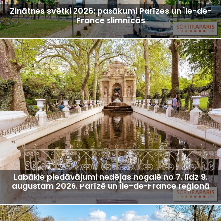
Zinātnes svētki 2026: pasākumi Parīzes un Île-de-
France slimnīcās
Labākie piedāvājumi nedēļas nogalē no 7. līdz 9.
augustam 2026. Parīzē un Île-de-France reģionā