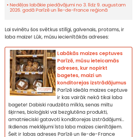
Nedēļas labākie piedāvājumi no 3. līdz 9. augustam
2026. gadā Parīzē un Île-de-France reģionā
Lai svinētu šos svētkus stilīgi, galvenais, protams, ir
laba maize! Lūk, mūsu iecienītākās adreses:
Labākās maizes ceptuves
Parīzē, mūsu ieteicamās
adreses, kur nopirkt
bagetes, maizi un
konditorejas izstrādājumus
Parīzē ideāla maizes ceptuve
ir kas vairāk nekā tikai laba
bagete! Dabiski raudzēta mīkla, senas miltu
šķirnes, bioloģiski vai bezglutēna produkti,
amatnieciski gatavoti konditorejas izstrādājumi...
Ikdienas meklējumi īsta laba maizes cienītājiem.
Šeit ir labas adreses Parīzē un Ile-de-France