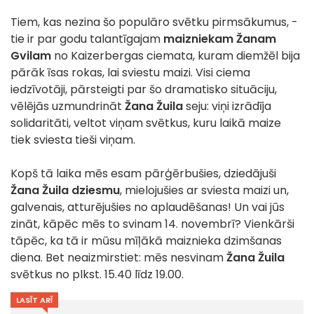
Tiem, kas nezina šo populāro svētku pirmsākumus, -
tie ir par godu talantīgajam
maizniekam
Žanam
Gvilam
no Kaizerbergas ciemata, kuram diemžēl bija
pārāk īsas rokas, lai sviestu maizi. Visi ciema
iedzīvotāji, pārsteigti par šo dramatisko situāciju,
vēlējās uzmundrināt
Žana Žuila
seju: viņi izrādīja
solidaritāti, veltot viņam svētkus, kuru laikā maize
tiek sviesta tieši viņam.
Kopš tā laika mēs esam pārģērbušies, dziedājuši
Žana Žuila dziesmu
, mielojušies ar sviesta maizi un,
galvenais, atturējušies no aplaudēšanas! Un vai jūs
zināt, kāpēc mēs to svinam 14. novembrī? Vienkārši
tāpēc, ka tā ir mūsu mīļākā maiznieka dzimšanas
diena. Bet neaizmirstiet: mēs nesvinam
Žana Žuila
svētkus no plkst. 15.40 līdz 19.00.
LASĪT ARĪ