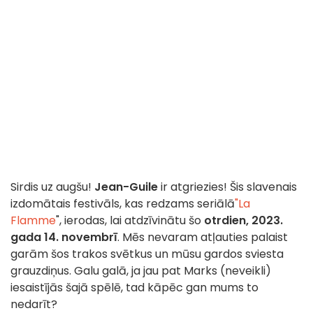
Sirdis uz augšu!
Jean-Guile
ir atgriezies! Šis slavenais
izdomātais festivāls, kas redzams seriālā
"La
Flamme
", ierodas, lai atdzīvinātu šo
otrdien, 2023.
gada 14. novembrī
. Mēs nevaram atļauties palaist
garām šos trakos svētkus un mūsu gardos sviesta
grauzdiņus. Galu galā, ja jau pat Marks (neveikli)
iesaistījās šajā spēlē, tad kāpēc gan mums to
nedarīt?