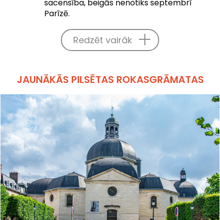
sacensība, beigās nenotiks septembrī
Parīzē.
Redzēt vairāk
JAUNĀKĀS PILSĒTAS ROKASGRĀMATAS