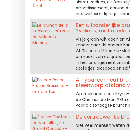
Bistrot Podium, dit feestel
arrondissement, gerund doo
nieuwe levendige gastron
Een uitzonderlijke b
Yvelines, met allerle
Als je groen wilt doen en 
zonder naar de andere kan
Château de Villiers-le-Mah
uitmaakt van de groep Les
in het arrangement zijn inb
spelletjes, bioscoop en zel
All-you-can-eat brun
steenworp afstand va
Op zoek naar een all-you-
de Champs de Mars? Ga dan
voor dit zondagse brunchb
De vertrouwelijke br
Niet veel mensen weten di