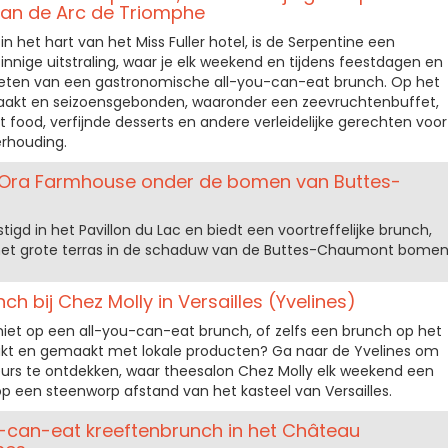
an de Arc de Triomphe
in het hart van het Miss Fuller hotel, is de Serpentine een
nnige uitstraling, waar je elk weekend en tijdens feestdagen en
ten van een gastronomische all-you-can-eat brunch. Op het
aakt en seizoensgebonden, waaronder een zeevruchtenbuffet,
 food, verfijnde desserts en andere verleidelijke gerechten voor
erhouding.
n Ora Farmhouse onder de bomen van Buttes-
igd in het Pavillon du Lac en biedt een voortreffelijke brunch,
p het grote terras in de schaduw van de Buttes-Chaumont bomen
h bij Chez Molly in Versailles (Yvelines)
niet op een all-you-can-eat brunch, of zelfs een brunch op het
akt en gemaakt met lokale producten? Ga naar de Yvelines om
urs te ontdekken, waar theesalon Chez Molly elk weekend een
 op een steenworp afstand van het kasteel van Versailles.
ou-can-eat kreeftenbrunch in het Château