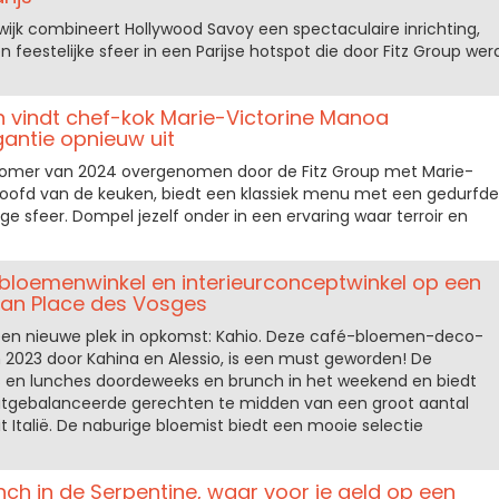
wijk combineert Hollywood Savoy een spectaculaire inrichting,
feestelijke sfeer in een Parijse hotspot die door Fitz Group wer
lon vindt chef-kok Marie-Victorine Manoa
antie opnieuw uit
e zomer van 2024 overgenomen door de Fitz Group met Marie-
oofd van de keuken, biedt een klassiek menu met een gedurfde
ge sfeer. Dompel jezelf onder in een ervaring waar terroir en
-bloemenwinkel en interieurconceptwinkel op een
an Place des Vosges
is een nieuwe plek in opkomst: Kahio. Deze café-bloemen-deco-
 2023 door Kahina en Alessio, is een must geworden! De
s en lunches doordeweeks en brunch in het weekend en biedt
n uitgebalanceerde gerechten te midden van een groot aantal
 Italië. De naburige bloemist biedt een mooie selectie
ch in de Serpentine, waar voor je geld op een