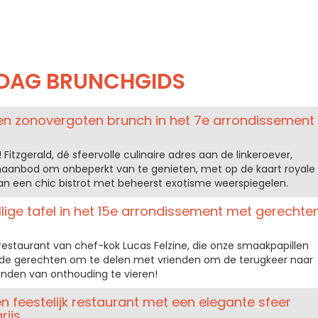
DAG BRUNCHGIDS
e en zonovergoten brunch in het 7e arrondissement
Fitzgerald, dé sfeervolle culinaire adres aan de linkeroever,
haanbod om onbeperkt van te genieten, met op de kaart royale
van een chic bistrot met beheerst exotisme weerspiegelen.
llige tafel in het 15e arrondissement met gerechte
restaurant van chef-kok Lucas Felzine, die onze smaakpapillen
nde gerechten om te delen met vrienden om de terugkeer naar
nden van onthouding te vieren!
n feestelijk restaurant met een elegante sfeer
rijs