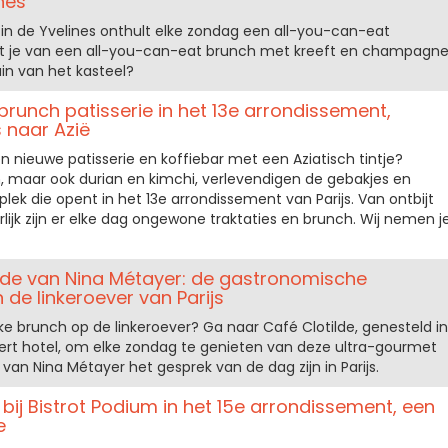
ines
 in de Yvelines onthult elke zondag een all-you-can-eat
t je van een all-you-can-eat brunch met kreeft en champagne
uin van het kasteel?
brunch patisserie in het 13e arrondissement,
 naar Azië
en nieuwe patisserie en koffiebar met een Aziatisch tintje?
maar ook durian en kimchi, verlevendigen de gebakjes en
lek die opent in het 13e arrondissement van Parijs. Van ontbijt
rlijk zijn er elke dag ongewone traktaties en brunch. Wij nemen j
ilde van Nina Métayer: de gastronomische
de linkeroever van Parijs
e brunch op de linkeroever? Ga naar Café Clotilde, genesteld in
ert hotel, om elke zondag te genieten van deze ultra-gourmet
van Nina Métayer het gesprek van de dag zijn in Parijs.
 bij Bistrot Podium in het 15e arrondissement, een
e