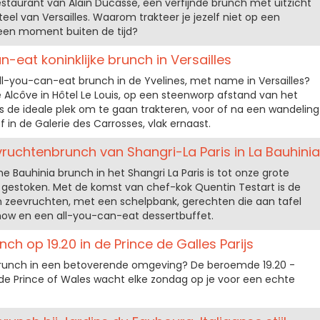
staurant van Alain Ducasse, een verfijnde brunch met uitzicht
eel van Versailles. Waarom trakteer je jezelf niet op een
 een moment buiten de tijd?
-eat koninklijke brunch in Versailles
l-you-can-eat brunch in de Yvelines, met name in Versailles?
lcôve in Hôtel Le Louis, op een steenworp afstand van het
 is de ideale plek om te gaan trakteren, voor of na een wandeling
of in de Galerie des Carrosses, vlak ernaast.
evruchtenbrunch van Shangri-La Paris in La Bauhinia
e Bauhinia brunch in het Shangri La Paris is tot onze grote
e gestoken. Met de komst van chef-kok Quentin Testart is de
 zeevruchten, met een schelpbank, gerechten die aan tafel
ow en een all-you-can-eat dessertbuffet.
h op 19.20 in de Prince de Galles Parijs
unch in een betoverende omgeving? De beroemde 19.20 -
 de Prince of Wales wacht elke zondag op je voor een echte