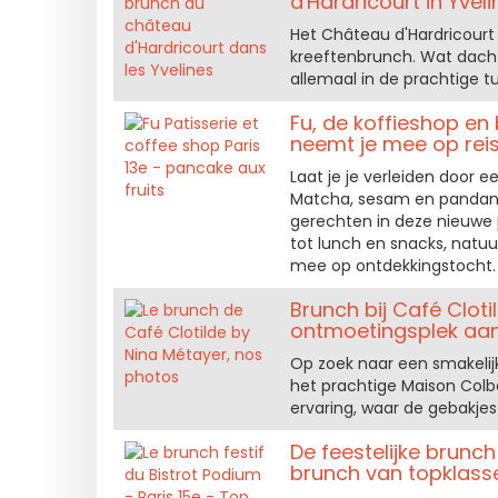
d'Hardricourt in Yvel
Het Château d'Hardricourt
kreeftenbrunch. Wat dach
allemaal in de prachtige t
Fu, de koffieshop en 
neemt je mee op reis
Laat je je verleiden door e
Matcha, sesam en pandan, 
gerechten in deze nieuwe p
tot lunch en snacks, natuu
mee op ontdekkingstocht.
Brunch bij Café Clot
ontmoetingsplek aan 
Op zoek naar een smakelijk
het prachtige Maison Colb
ervaring, waar de gebakjes 
De feestelijke brunch
brunch van topklass