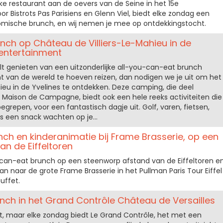
ijke restaurant aan de oevers van de Seine in het 15e
r Bistrots Pas Parisiens en Glenn Viel, biedt elke zondag een
omische brunch, en wij nemen je mee op ontdekkingstocht.
runch op Château de Villiers-Le-Mahieu in de
i entertainment
wilt genieten van een uitzonderlijke all-you-can-eat brunch
t van de wereld te hoeven reizen, dan nodigen we je uit om het
ieu in de Yvelines te ontdekken. Deze camping, die deel
 Maison de Campagne, biedt ook een hele reeks activiteiten die
egrepen, voor een fantastisch dagje uit. Golf, varen, fietsen,
fs een snack wachten op je...
ch en kinderanimatie bij Frame Brasserie, op een
n de Eiffeltoren
can-eat brunch op een steenworp afstand van de Eiffeltoren e
 naar de grote Frame Brasserie in het Pullman Paris Tour Eiffel
uffet.
unch in het Grand Contrôle Château de Versailles
t, maar elke zondag biedt Le Grand Contrôle, het met een