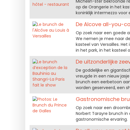
Michelin-ster bekroonde re
op de Orangerie in het kast
koninklijk intermezzo voor
De Alcove all-you-can
Op zoek naar een goede al
We nemen je mee naar de A
kasteel van Versailles. Het
in het park, in het kasteel 
De uitzonderlijke ze
De goddelijke en gigantisch
vreugde in een nieuw jasj
brunch een eerbetoon aan
worden geserveerd, een sh
Gastronomische brunc
Op zoek naar een droombr
Norbert Tarayre brunch in
gastronomische ervaring.