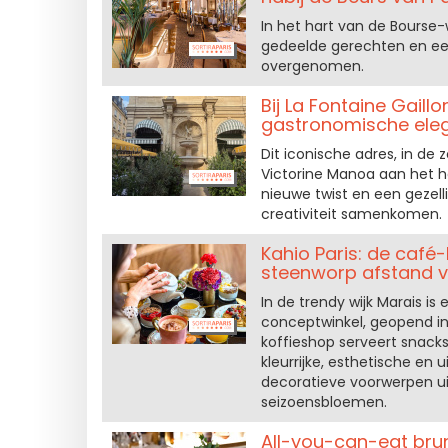
In het hart van de Bourse-
gedeelde gerechten en een 
overgenomen.
Bij La Fontaine Gail
gastronomische eleg
Dit iconische adres, in d
Victorine Manoa aan het h
nieuwe twist en een gezelli
creativiteit samenkomen.
Kahio Paris: de café
steenworp afstand v
In de trendy wijk Marais 
conceptwinkel, geopend in
koffieshop serveert snack
kleurrijke, esthetische e
decoratieve voorwerpen uit
seizoensbloemen.
All-you-can-eat brun