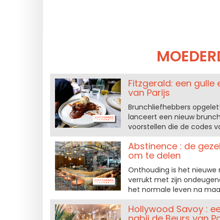
MOEDER
Fitzgerald: een gull
van Parijs
Brunchliefhebbers opgelet! 
lanceert een nieuw brunc
voorstellen die de codes 
Abstinence : de geze
om te delen
Onthouding is het nieuwe 
verrukt met zijn ondeuge
het normale leven na maa
Hollywood Savoy : ee
nabij de Beurs van Pa