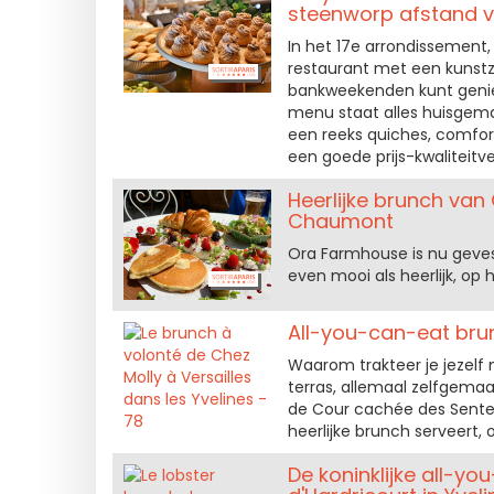
steenworp afstand v
In het 17e arrondissement, 
restaurant met een kunstzi
bankweekenden kunt genie
menu staat alles huisgem
een reeks quiches, comfort
een goede prijs-kwaliteitv
Heerlijke brunch va
Chaumont
Ora Farmhouse is nu gevest
even mooi als heerlijk, o
All-you-can-eat brunc
Waarom trakteer je jezelf 
terras, allemaal zelfgema
de Cour cachée des Sente
heerlijke brunch serveert,
De koninklijke all-y