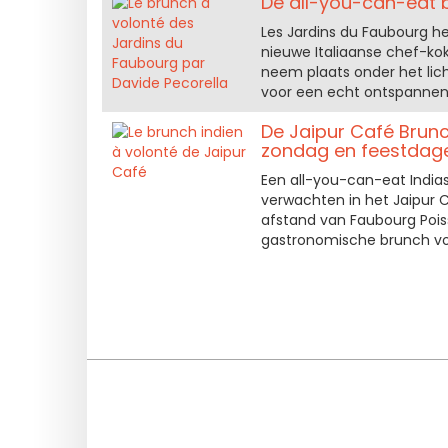
De all-you-can-eat br
Les Jardins du Faubourg h
nieuwe Italiaanse chef-kok
neem plaats onder het lic
voor een echt ontspannen
De Jaipur Café Brunc
zondag en feestdag
Een all-you-can-eat Indiase
verwachten in het Jaipur C
afstand van Faubourg Pois
gastronomische brunch voo