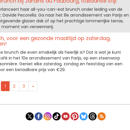
unch bij Jardins du Faubourg, Italiaanse stijl
erlanceert haar all-you-can-eat brunch onder leiding van de
: Davide Pecorella. Ga naar het 8e arrondissement van Parijs en
htgevende glazen dak of op het prachtige lommerrijke terras,
 moment van verwennerij.
h, voor een gezonde maaltijd op zaterdag,
en!
 brunch die even smakelijk als heerlijk is? Dat is wat je kunt
afé in het 10e arrondissement van Parijs, op een steenworp
sonnière. Geniet elke zaterdag, zondag en feestdag van een
r een betaalbare prijs van €29.
1
2
3
»