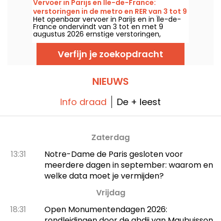
Vervoer in Parijs en Île-de-France:
en vanaf 4 juli voor anderen, tot eind
verstoringen in de metro en RER van 3 tot 9
augustus 2026.
Het openbaar vervoer in Parijs en in Île-de-
augustus 2026
France ondervindt van 3 tot en met 9
augustus 2026 ernstige verstoringen,
doordat de grote zomerwerkzaamheden
sommige lijnen flink treffen, meldt RATP en
Verfijn je zoekopdracht
SNCF.
NIEUWS
Info draad
De + leest
Zaterdag
13:31
Notre-Dame de Paris gesloten voor
meerdere dagen in september: waarom en
welke data moet je vermijden?
Vrijdag
18:31
Open Monumentendagen 2026:
rondleidingen door de abdij van Maubuisson