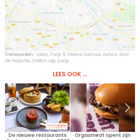
Trefwoorden :
video
,
Parijs 9
,
Hélène Darroze
,
Getest door
de redactie
,
Gaillon wijk
,
parijs
LEES OOK ...
De nieuwe restaurants
Orgasmeat opent zijn