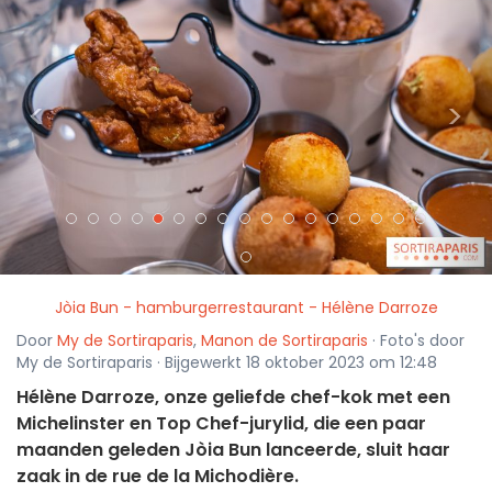
<
>
Jòia Bun - hamburgerrestaurant - Hélène Darroze
Door
My de Sortiraparis
,
Manon de Sortiraparis
· Foto's door
My de Sortiraparis · Bijgewerkt 18 oktober 2023 om 12:48
Hélène Darroze, onze geliefde chef-kok met een
Michelinster en Top Chef-jurylid, die een paar
maanden geleden Jòia Bun lanceerde, sluit haar
zaak in de rue de la Michodière.