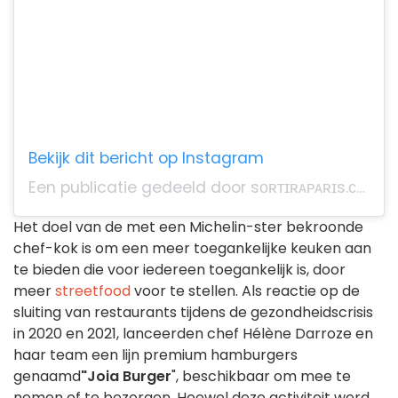
Bekijk dit bericht op Instagram
Een publicatie gedeeld door sᴏʀᴛɪʀᴀᴘᴀʀɪs.ᴄᴏᴍ (@sortiraparis.officiel)
Het doel van de met een Michelin-ster bekroonde
chef-kok is om een meer toegankelijke keuken aan
te bieden die voor iedereen toegankelijk is, door
meer
streetfood
voor te stellen. Als reactie op de
sluiting van restaurants tijdens de gezondheidscrisis
in 2020 en 2021, lanceerden chef Hélène Darroze en
haar team een lijn premium hamburgers
genaamd
"Joia Burger
", beschikbaar om mee te
nemen of te bezorgen. Hoewel deze activiteit werd