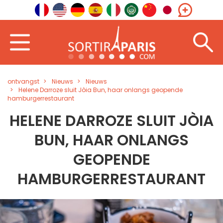
ontvangst
Nieuws
Nieuws
Helene Darroze sluit Jòia Bun, haar onlangs geopende
hamburgerrestaurant
HELENE DARROZE SLUIT JÒIA
BUN, HAAR ONLANGS
GEOPENDE
HAMBURGERRESTAURANT