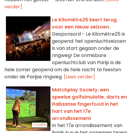
verder]
Le Kilomètre25 keert terug
voor een nieuw seizoen.
Gesponsord - Le Kilomètre25 is
geopend: het openluchtseizoen
is van start gegaan onder de
ringweg! De onmisbare
openluchtclub van Parijs is de
hele zomer geopend om de hele nacht te feesten
onder de Parijse ringweg.
[Lees verder]
Matchplay Society: een
speelse golfsimulatie, darts en
Italiaanse fingerfood in het
hart van het 17e
arrondissement
In het 17e arrondissement van
Parijs kun je het opnemen tegen