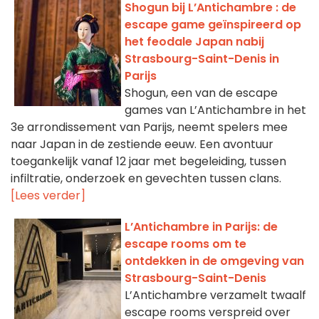
Shogun bij L’Antichambre : de
escape game geïnspireerd op
het feodale Japan nabij
Strasbourg-Saint-Denis in
Parijs
Shogun, een van de escape
games van L’Antichambre in het
3e arrondissement van Parijs, neemt spelers mee
naar Japan in de zestiende eeuw. Een avontuur
toegankelijk vanaf 12 jaar met begeleiding, tussen
infiltratie, onderzoek en gevechten tussen clans.
[Lees verder]
L’Antichambre in Parijs: de
escape rooms om te
ontdekken in de omgeving van
Strasbourg-Saint-Denis
L’Antichambre verzamelt twaalf
escape rooms verspreid over