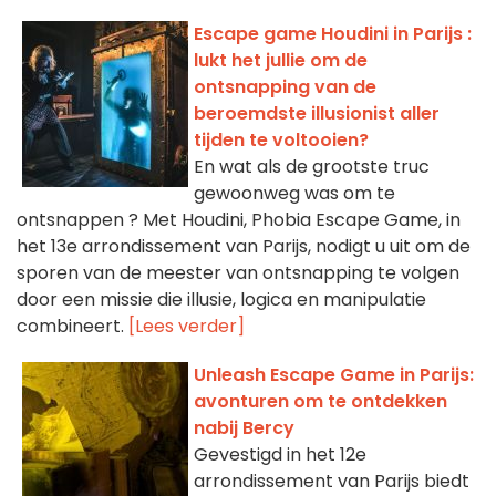
Escape game Houdini in Parijs :
lukt het jullie om de
ontsnapping van de
beroemdste illusionist aller
tijden te voltooien?
En wat als de grootste truc
gewoonweg was om te
ontsnappen ? Met Houdini, Phobia Escape Game, in
het 13e arrondissement van Parijs, nodigt u uit om de
sporen van de meester van ontsnapping te volgen
door een missie die illusie, logica en manipulatie
combineert.
[Lees verder]
Unleash Escape Game in Parijs:
avonturen om te ontdekken
nabij Bercy
Gevestigd in het 12e
arrondissement van Parijs biedt