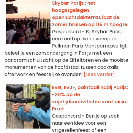
Skybar Parijs : het
hoogstgelegen
openluchtdakterras laat de
zomer bruisen op 115 m hoogte
Gesponsord - Bij Skybar Paris,
een rooftop die bovenop de
Pullman Paris Montparnasse ligt,
beleef je een zonsondergang in Parijs met een
panoramisch uitzicht op de Eiffeltoren en de mooiste
monumenten van de hoofdstad, tussen cocktails,
afterwork en feestelijke avonden.
[Lees verder]
EVG, EVJF, paintball nabij Parijs:
-20% op de
vrijetijdsactiviteiten van Loisirs
Prod
Gesponsord - Ben je op zoek
naar een idee voor een
vrijgezellenfeest of een