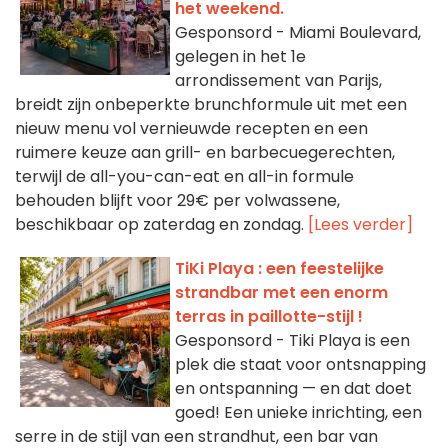
het weekend.
Gesponsord - Miami Boulevard,
gelegen in het 1e
arrondissement van Parijs,
breidt zijn onbeperkte brunchformule uit met een
nieuw menu vol vernieuwde recepten en een
ruimere keuze aan grill- en barbecuegerechten,
terwijl de all-you-can-eat en all-in formule
behouden blijft voor 29€ per volwassene,
beschikbaar op zaterdag en zondag.
[Lees verder]
TiKi Playa : een feestelijke
strandbar met een enorm
terras in paillotte-stijl !
Gesponsord - Tiki Playa is een
plek die staat voor ontsnapping
en ontspanning — en dat doet
goed! Een unieke inrichting, een
serre in de stijl van een strandhut, een bar van