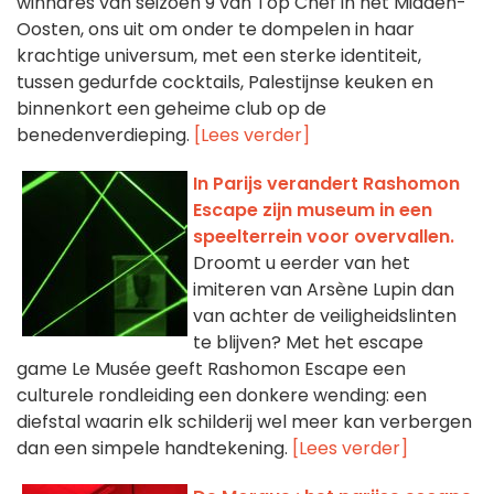
winnares van seizoen 9 van Top Chef in het Midden-
Oosten, ons uit om onder te dompelen in haar
krachtige universum, met een sterke identiteit,
tussen gedurfde cocktails, Palestijnse keuken en
binnenkort een geheime club op de
benedenverdieping.
[Lees verder]
In Parijs verandert Rashomon
Escape zijn museum in een
speelterrein voor overvallen.
Droomt u eerder van het
imiteren van Arsène Lupin dan
van achter de veiligheidslinten
te blijven? Met het escape
game Le Musée geeft Rashomon Escape een
culturele rondleiding een donkere wending: een
diefstal waarin elk schilderij wel meer kan verbergen
dan een simpele handtekening.
[Lees verder]