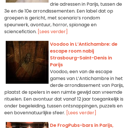
drie adressen in Parijs, tussen de
3e en de 10e arrondissementen. Een label dat op
groepen is gericht, met scenario’s rondom
speurwerk, avontuur, horror, spionage en
sciencefiction.
[Lees verder]
Voodoo in L’Antichambre: de
escape room nabij
Strasbourg-Saint-Denis in
Parijs
Voodoo, een van de escape
games van L’Antichambre in het
derde arrondissement van Parijs,
plaatst de spelers in een ruimte gewijd aan vreemde
rituelen. Een avontuur dat vanaf 12 jaar toegankelijk is
onder begeleiding, tussen ontsnappingen, puzzels en
een bovennatuurlijke sfeer.
[Lees verder]
De FrogPubs-bars in Parijs,