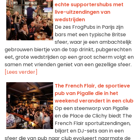
echte supportershubs met
live-uitzendingen van
wedstrijden
De zes FrogPubs in Parijs zijn
bars met een typische Britse
sfeer, waar je een ambachtelijk
gebrouwen biertje van de tap drinkt, pubgerechten
eet, grote wedstrijden op een groot scherm volgt en
samen met vrienden geniet van een gezellige sfeer.
[Lees verder]
The French Flair, de sportieve
pub van Pigalle die in het
weekend verandert in een club
Op een steenworp van Pigalle
en de Place de Clichy biedt The
French Flair sportuitzendingen,
biljart en DJ-sets aan in een
sfeer die van pub naar club evolueert naarmate de