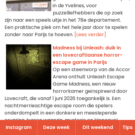
in de Yvelines, voor
puzzelliefhebbers die op zoek
zijn naar een speels uitje in het 78e departement.
Een praktische plek om het hele jaar door te spelen
zonder naar Parijs te hoeven.
[Lees verder]
Madness bij Unleash: duik in
een lovecraftiaanse horror-
escape game in Parijs
Op een steenworp van de Accor
Arena onthult Unleash Escape
Game Madness, een nieuw
horrorkamer geïnspireerd door
Lovecraft, die vanaf 1 juni 2026 toegankelijk is. Een
nachtmerrieachtige escape room die spelers
onderdompelt in een donkere en meeslepende
ervaring, tussen waanzin, mysterie en kippenvel.
Instagram
Deze week
Dit weekend
Tips
[Lees verder]