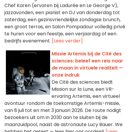
Chef Karen (ervaren bij Ladurée en Le George V),
jazzavonden, een pianist en DJ van donderdag tot
zaterdag, een gezinsvriendelijke zondagse brunch,
een groot terras, en Salon Pompadour volledig privé
te huren voor een feestje, een verjaardag of een
bedrijfs evenement.
[Lees verder]
Missie Artemis bij de Cité des
sciences: beleef een reis naar
de maan in virtuele realiteit —
onze indruk
De Cité des sciences biedt
Mission sur la Lune, een VR-
ervaring Artemis, een virtueel
avontuur rondom de toekomstige Artemis-missie,
van 8 juli tot en met 3 januari 2026. De route nodigt
bezoekers uit om in 2030 aan te sluiten bij de
maanzuidpool, naast de astronaute Lucy Bauer. We
hebben het getest — lees hier ons oordeel!
[Lees