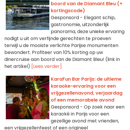
boord van de Diamant Bleu (+
kortingscode)
Gesponsord - Elegant schip,
gastronomie, uitzonderlijk
panorama, deze unieke ervaring
nodigt u uit om verfijnde gerechten te proeven
terwijl u de mooiste verlichte Parijse monumenten
bewondert. Profiteer van 10% korting op uw
dinercruise aan boord van de Diamant Bleu! (link in
het artikel)
[Lees verder]
KaraFun Bar Parijs: de ultieme
karaoke-ervaring voor een
vrijgezellenavond, verjaardag
of een memorabele avond
Gesponsord - Op zoek naar een
karaoké in Parijs voor een
gezellige avond met vrienden,
een vrijgezellenfeest of een origineel