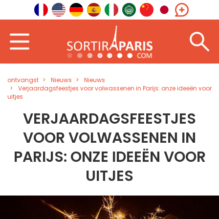
ontvangst
Nieuws
Nieuws
Verjaardagsfeestjes voor volwassenen in Parijs: onze ideeën voor
uitjes
VERJAARDAGSFEESTJES
VOOR VOLWASSENEN IN
PARIJS: ONZE IDEEËN VOOR
UITJES