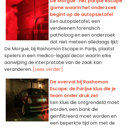
De Morgue : het parijse escape
game waarin het onderzoek
begint op de autopsietafel
Een autopsietafel, een
verdwenen forensisch
patholoog en een onderzoek
dat niet meteen alledaags lijkt:
De Morgue, bij Rashomon Escape in Parijs, plaatst
spelers in een medico-legaal decor waarin elke
aanwijzing de interpretatie van de zaak kan
veranderen.
[Lees verder]
De overval bij Rashomon
Escape: de Parijse klus die je
team onder druk zet
Een kluis die ontgrendeld moet
worden, een bank die
geïnfiltreerd moet worden en
een beperkte tijd om met de