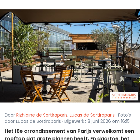
Door
Rizhlaine de Sortiraparis
,
Lucas de Sortiraparis
· Foto's
door Lucas de Sortiraparis · Bijgewerkt 8 juni 2026 om 16:15
Het 18e arrondissement van Parijs verwelkomt een
rooftop dat grote plannen heeft. En daartoe: het