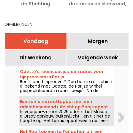
de Stichting
dakterras en klimwand,
Parijs 17e
OPMERKINGEN
Vandaag
Morgen
Dit weekend
Volgende week
Odette's roomsoesjes: een adres voor
fijnproevers in Parijs
Ben jij een fijnproever? Dan ben je misschien
al bekend met Odette, de Parijse winkel
gespecialiseerd in roomsoesjes. Na de
opening van haar eerste winkel in januari
2013 in het 5e arrondissement, heeft Odette
Een zomerse rooftopbar met een
nu een tweede locatie geopend in het hart
adembenemend uitzicht op Parijs opent
van de wijk Montorgueil.
In voorjaar-zomer 2026 ademt het Musée
opnieuw bovenop een iconisch museum -
d’Orsay opnieuw buitenlucht… en tilt het de
foto's
hoogte op. Het terras opent weer met een
breed panoramisch uitzicht op Parijs, een
arty-chic sfeer en een bar geïnspireerd op
Het Rooftop van La Fondation om een