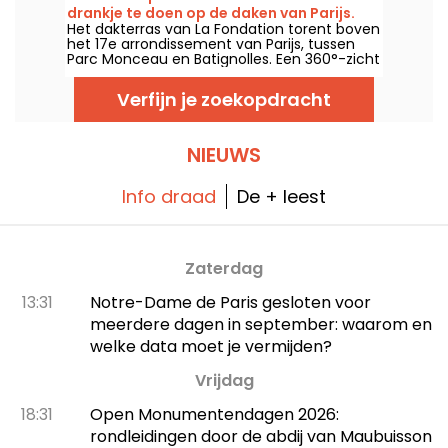
Art Nouveau. Een discrete rooftop, maar
drankje te doen op de daken van Parijs.
daar blijft het niet lang bij.
Het dakterras van La Fondation torent boven
het 17e arrondissement van Parijs, tussen
Parc Monceau en Batignolles. Een 360°-zicht
op de hoofdstad, tapas en signature
cocktails; het is tijd om naar boven te gaan,
Verfijn je zoekopdracht
wat frisse lucht te happen en volop van het
moment te genieten.
NIEUWS
Info draad
De + leest
Zaterdag
13:31
Notre-Dame de Paris gesloten voor
meerdere dagen in september: waarom en
welke data moet je vermijden?
Vrijdag
18:31
Open Monumentendagen 2026:
rondleidingen door de abdij van Maubuisson