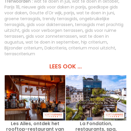
Trefwoorden :
wat te doen in juli
,
wat te doen in oktober
,
Parijs 18
,
nieuwe gids voor daken in parijs
,
goedkope gids
voor daken
,
Goutte d'Or wijk
,
parijs
,
wat te doen in juni
,
groene terrasgids
,
trendy terrasgids
,
ongebruikelijke
terrasgids
,
gids voor dakterrassen
,
terrasgids met prachtig
uitzicht
,
gids voor verborgen terrassen
,
gids voor ruime
terrassen
,
gids voor zonneterrassen
,
wat te doen in
augustus
,
wat te doen in september
,
hip criterium
,
Bijzonder criterium
,
Dakcriteria
,
criterium mooi uitzicht
,
terrascriterium
LEES OOK ...
Les Ailes, ontdek het
La Fondation,
rooftop-restaurant van
restaurants, spa,