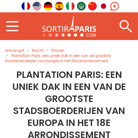
ontvangst
Nacht
Staven
Plantation Paris: een uniek dak in een van de grootste
stadsboerderijen van Europa in het 18e arrondissement
PLANTATION PARIS: EEN
UNIEK DAK IN EEN VAN DE
GROOTSTE
STADSBOERDERIJEN VAN
EUROPA IN HET 18E
ARRONDISSEMENT