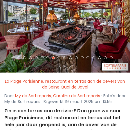
<
>
La Plage Parisienne, restaurant en terras aan de oevers van
de Seine Quai de Javel
Door
My de Sortiraparis
,
Caroline de Sortiraparis
· Foto's door
My de Sortiraparis · Bijgewerkt 19 maart 2025 om 13:55
Zin in een terras aan de rivier? Dan gaan we naar
Plage Parisienne, dit restaurant en terras dat het
hele jaar door geopend is, aan de oever van de