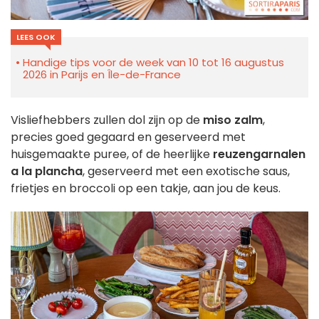
LEES OOK
Handige tips voor de week van 10 tot 16 augustus
2026 in Parijs en Île-de-France
Visliefhebbers zullen dol zijn op de
miso zalm
,
precies goed gegaard en geserveerd met
huisgemaakte puree, of de heerlijke
reuzengarnalen
a la plancha
, geserveerd met een exotische saus,
frietjes en broccoli op een takje, aan jou de keus.