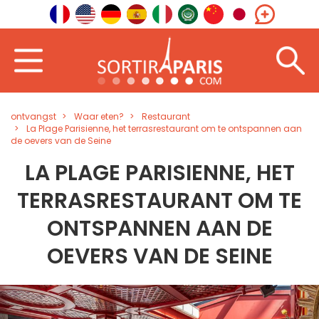
ontvangst
Waar eten?
Restaurant
La Plage Parisienne, het terrasrestaurant om te ontspannen aan
de oevers van de Seine
LA PLAGE PARISIENNE, HET
TERRASRESTAURANT OM TE
ONTSPANNEN AAN DE
OEVERS VAN DE SEINE