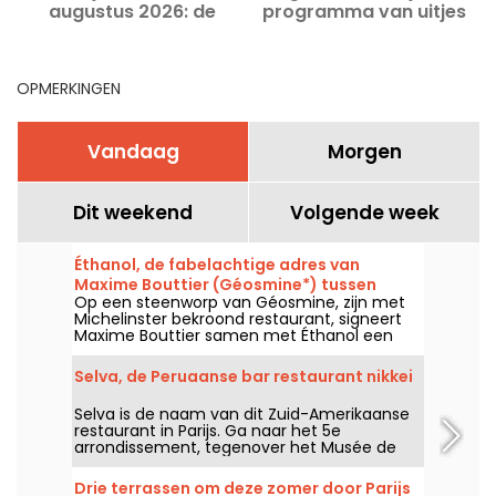
augustus 2026: de
programma van uitjes
onmisbare uitjes
die je niet mag missen
OPMERKINGEN
Vandaag
Morgen
Dit weekend
Volgende week
Éthanol, de fabelachtige adres van
Maxime Bouttier (Géosmine*) tussen
Op een steenworp van Géosmine, zijn met
wijnbar en auteurentafel
Michelinster bekroond restaurant, signeert
Maxime Bouttier samen met Éthanol een
wat informelere eetplek, ontworpen rond
gedeelde schotels en een imposante
Selva, de Peruaanse bar restaurant nikkei
wijnkaart. Een ambitieus adres dat uitblinkt in
uitzonderlijke producten, een keuken van
Selva is de naam van dit Zuid-Amerikaanse
zeer hoog niveau en een bruisende sfeer, al
restaurant in Parijs. Ga naar het 5e
een van onze beste ontdekkingen van het
arrondissement, tegenover het Musée de
jaar.
Cluny, om te smullen van originele Latijns-
Amerikaanse gerechten die naar sintels en
Drie terrassen om deze zomer door Parijs