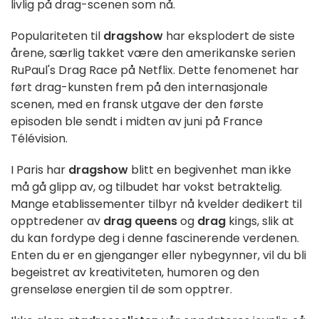
livlig på drag-scenen som nå.
Populariteten til
dragshow
har eksplodert de siste
årene, særlig takket være den amerikanske serien
RuPaul's Drag Race på Netflix. Dette fenomenet har
ført drag-kunsten frem på den internasjonale
scenen, med en fransk utgave der den første
episoden ble sendt i midten av juni på France
Télévision.
I Paris har
dragshow
blitt en begivenhet man ikke
må gå glipp av, og tilbudet har vokst betraktelig.
Mange etablissementer tilbyr nå kvelder dedikert til
opptredener av
drag queens
og
drag
kings, slik at
du kan fordype deg i denne fascinerende verdenen.
Enten du er en gjenganger eller nybegynner, vil du bli
begeistret av kreativiteten, humoren og den
grenseløse energien til de som opptrer.