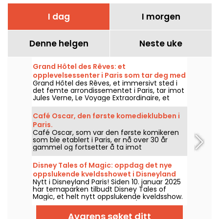
I dag
I morgen
Denne helgen
Neste uke
Grand Hôtel des Rêves: et
opplevelsessenter i Paris som tar deg med
Grand Hôtel des Rêves, et immersivt sted i
på en reise i Jules Vernes univers
det femte arrondissementet i Paris, tar imot
Jules Verne, Le Voyage Extraordinaire, et
familievennlig teateropplegg i 360-graders
scenografi. En adresse laget for å huse flere
Café Oscar, den første komedieklubben i
immersive forestillinger, blant annet en
Paris.
produksjon omkring juletider.
Café Oscar, som var den første komikeren
som ble etablert i Paris, er nå over 30 år
gammel og fortsetter å ta imot
profesjonelle standup-komikere, og
potensielt fremtidige profesjonelle. Hver uke
Disney Tales of Magic: oppdag det nye
presenterer Café Oscar nye komikere.
oppslukende kveldsshowet i Disneyland
Nytt i Disneyland Paris! Siden 10. januar 2025
Paris
har temaparken tilbudt Disney Tales of
Magic, et helt nytt oppslukende kveldsshow.
På programmet: projeksjoner (ikke bare på
slottet), lyseffekter og, som alltid, scener
Avgrens søket ditt
inspirert av Disney- og Pixar-filmer!