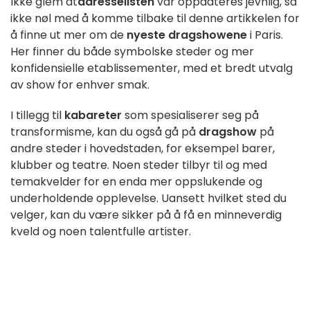
Ikke glem at
adresselisten
vår oppdateres jevnlig, så
ikke nøl med å komme tilbake til denne artikkelen for
å finne ut mer om de
nyeste
dragshowene
i Paris.
Her finner du både symbolske steder og mer
konfidensielle etablissementer, med et bredt utvalg
av show for enhver smak.
I tillegg til
kabareter
som spesialiserer seg på
transformisme, kan du også gå på
dragshow
på
andre steder i hovedstaden, for eksempel barer,
klubber og teatre. Noen steder tilbyr til og med
temakvelder for en enda mer oppslukende og
underholdende opplevelse. Uansett hvilket sted du
velger, kan du være sikker på å få en minneverdig
kveld og noen talentfulle artister.