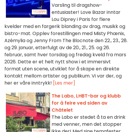
Varsling til dragshow-
entusiaster! Love Bazar inntar
Lou Diprey i Paris for flere
kvelder med en fargerik blanding av drag, musikk og
bistro-mat. Opplev forestillingen med Misty Phœnix,
Azémylia og Jenny From The Blocnote den 22., 23., 28.
og 29. januar, etterfulgt av de 20., 21., 25. og 26.
februar, samt hver torsdag og fredag kveld fra mars
2026. Dette er et helt nytt show i et immersivt
format uten scene, utviklet for å skape en direkte
kontakt mellom artister og publikum. Vi var der, og
her er våre inntrykk!
[Les mer]
The Labo, LHBT-bar og klubb
for å feire ved siden av
Châtelet
The Labo er stedet å ta en drink
med venner, men det stopper
ikke der! Med sine temafester,