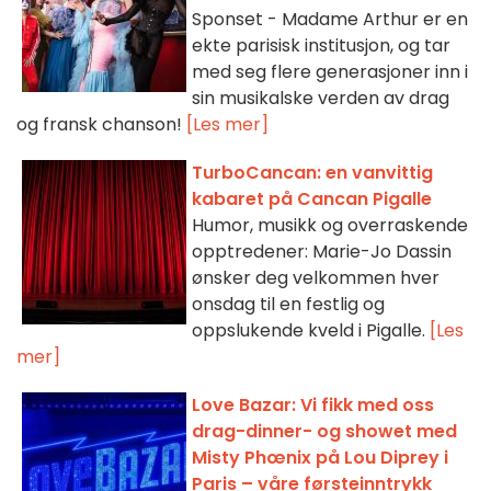
Sponset - Madame Arthur er en
ekte parisisk institusjon, og tar
med seg flere generasjoner inn i
sin musikalske verden av drag
og fransk chanson!
[Les mer]
TurboCancan: en vanvittig
kabaret på Cancan Pigalle
Humor, musikk og overraskende
opptredener: Marie-Jo Dassin
ønsker deg velkommen hver
onsdag til en festlig og
oppslukende kveld i Pigalle.
[Les
mer]
Love Bazar: Vi fikk med oss
drag-dinner- og showet med
Misty Phœnix på Lou Diprey i
Paris – våre førsteinntrykk