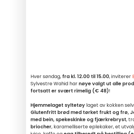
Hver søndag,
fra kl. 12.00 til 15.00
, inviterer
Sylvestre Wahid har
nøye valgt ut alle pro
fortsatt er svært rimelig
(€ 48)
!
Hjemmelaget syltetøy
laget av kokken selv
Glutenfritt brød med tørket frukt og frø,
J
med bein, spekeskinke og fjærkrebryst
, t
briocher
, karamelliserte eplekaker, et utva
juice, kaffe og
egg tilberedt på bestilling 