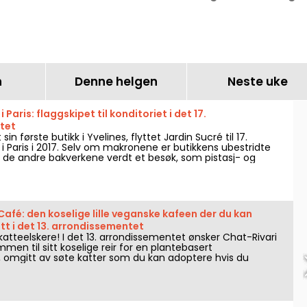
g en
ubegrenset brunch
aurant i
helgene.
n
Denne helgen
Neste uke
i Paris: flaggskipet til konditoriet i det 17.
tet
sin første butikk i Yvelines, flyttet Jardin Sucré til 17.
i Paris i 2017. Selv om makronene er butikkens ubestridte
å de andre bakverkene verdt et besøk, som pistasj- og
erte eller yuzu- og svart sesamterte.
Café: den koselige lille veganske kafeen der du kan
t i det 13. arrondissementet
 katteelskere! I det 13. arrondissementet ønsker Chat-Rivari
en til sitt koselige reir for en plantebasert
omgitt av søte katter som du kan adoptere hvis du
dem.