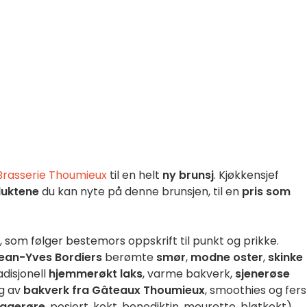
Brasserie Thoumieux
til en helt
ny brunsj
. Kjøkkensjef
duktene
du kan nyte på denne brunsjen, til en
pris som
, som følger bestemors oppskrift til punkt og prikke.
ean-Yves Bordiers
berømte
smør
,
modne oster
,
skinke
radisjonell
hjemmerøkt laks
, varme bakverk,
sjenerøse
lg av
bakverk fra Gâteaux Thoumieux
, smoothies og fer
(eggerøre
, posjert, kokt, benediktin, meurette, bløtkokt).