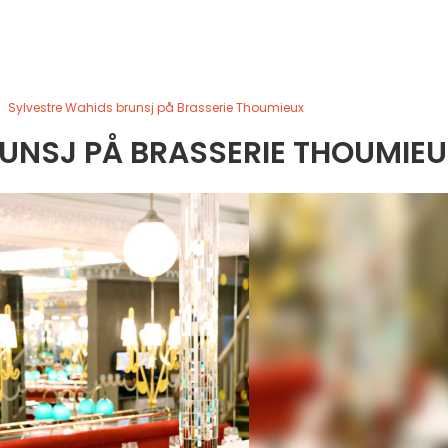
Sylvestre Wahids brunsj på Brasserie Thoumieux
UNSJ PÅ BRASSERIE THOUMIE