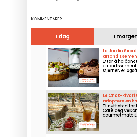
som byr på en
verksteder o
gourmand-pause for en
kunstnerisk rest
koselig stund i 10.
Marais
KOMMENTARER
arrondissement.
I dag
I morge
Le Jardin Sucré 
arrondissemen
Etter å ha åpnet 
arrondissement 
stjerner, er ogs
appelsinblomstt
Le Chat-Rivari 
adoptere en kat
Et nytt sted for
Café deg velkomm
gourmetmatbit, 
forelsker deg i 