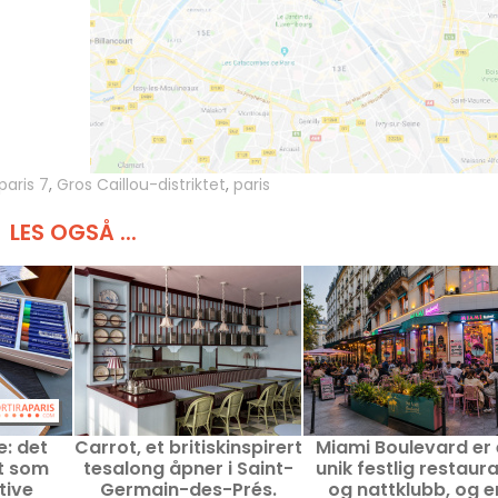
paris 7
,
Gros Caillou-distriktet
,
paris
LES OGSÅ ...
e: det
Carrot, et britiskinspirert
Miami Boulevard er
t som
tesalong åpner i Saint-
unik festlig restaur
tive
Germain-des-Prés.
og nattklubb, og e