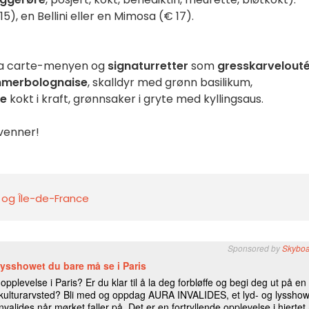
), en Bellini eller en Mimosa (€ 17).
 la carte-menyen og
signaturretter
som
gresskarvelout
mmerbolognaise
, skalldyr med grønn basilikum,
me
kokt i kraft, grønnsaker i gryte med kyllingsaus.
 venner!
s og Île-de-France