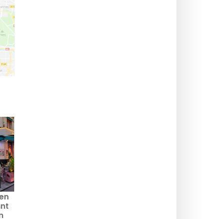
 en
ant
n