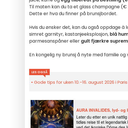
Til maten kan du ta et glass champagne (€ 15
Dette er hva du finner på brunsjbordet.
Hvis du ønsker det, kan du også oppdage à
simret garnityr, kastanjeeksplosjon,
blå hu
parmesanspåner eller
gult fjærkre supre
En kongelig ny brunsj å nyte med familie og
LES OGSÅ
Gode tips for uken 10.–16. august 2026 i Pari