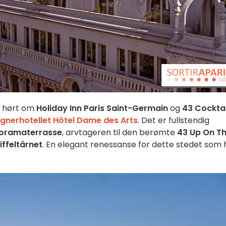
e hørt om
Holiday Inn Paris Saint-Germain
og
43 Cocktai
ignerhotellet Hôtel Dame des Arts
. Det er fullstendig
noramaterrasse
, arvtageren til den berømte
43 Up On T
iffeltårnet
. En elegant renessanse for dette stedet som 