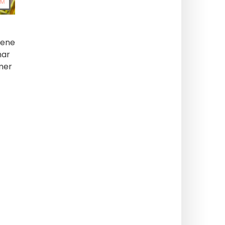
lene
har
mer