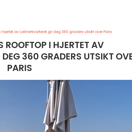
hjertet av Latinerkvarteret gir deg 360 graders utsikt over Paris
 ROOFTOP I HJERTET AV
 DEG 360 GRADERS UTSIKT OV
PARIS