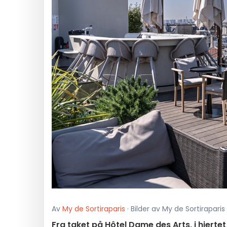
Av
My de Sortiraparis
· Bilder av My de Sortiraparis 
Fra taket på Hôtel Dame des Arts, i hjertet