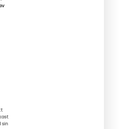
av
tt
nkast
l sin