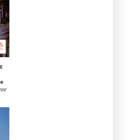
l
he
har