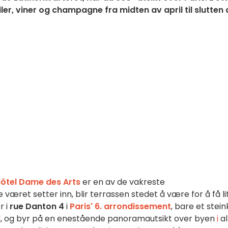
ler, viner og champagne fra midten av april til slutten 
Hôtel Dame des Arts
er en av de vakreste
ne været setter inn, blir terrassen stedet å være for å få li
r i
rue Danton 4
i
Paris' 6. arrondissement
, bare et stei
l
, og byr på en enestående panoramautsikt over byen
i
al