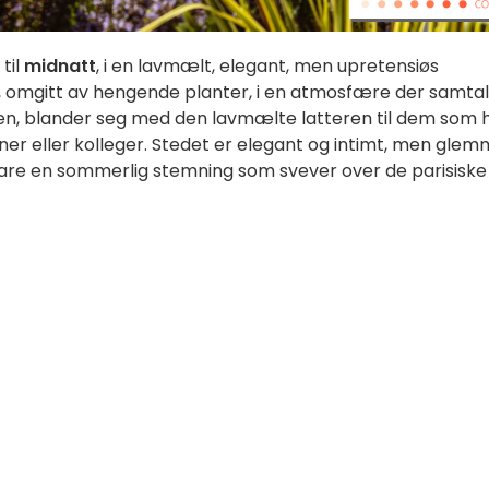
til
midnatt
, i en lavmælt, elegant, men upretensiøs
d, omgitt av hengende planter, i en atmosfære der samta
en, blander seg med den lavmælte latteren til dem som 
r eller kolleger. Stedet er elegant og intimt, men glem
 bare en sommerlig stemning som svever over de parisiske