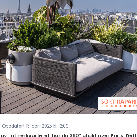
· Oppdatert 15. april 2025 kl. 12:09
 av Latinerkvarteret, har du 360° utsikt over Paris. Det