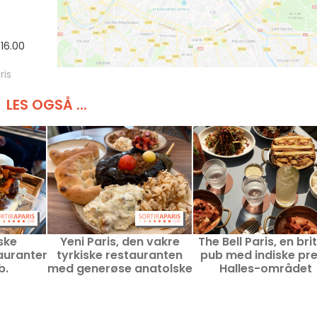
-16.00
ris
LES OGSÅ ...
ske
Yeni Paris, den vakre
The Bell Paris, en bri
auranten
tyrkiske restauranten
pub med indiske pre
b.
med generøse anatolske
Halles-området
spesialiteter, Madeleine-
kvarteret