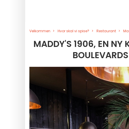
Velkommen
Hvor skal vi spise?
Restaurant
Mad
MADDY'S 1906, EN NY 
BOULEVARDS