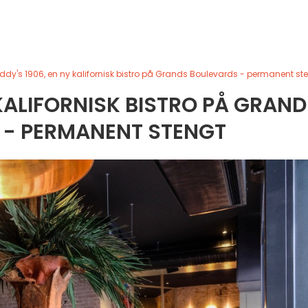
dy's 1906, en ny kalifornisk bistro på Grands Boulevards - permanent st
KALIFORNISK BISTRO PÅ GRAND
 - PERMANENT STENGT