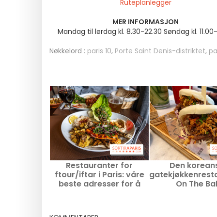
Ruteplanlegger
MER INFORMASJON
Mandag til lørdag kl. 8.30-22.30 Søndag kl. 11.00
Nøkkelord :
paris 10
,
Porte Saint Denis-distriktet
,
pa
Restauranter for
Den korean
ftour/iftar i Paris: våre
gatekjøkkenrest
beste adresser for å
On The Ba
bryte Ramadan-fasten i
2026