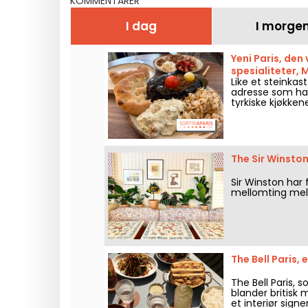
KOMMENTARER
I dag
I morge
Yeni Paris, de
spesialiteter,
Like et steinkas
adresse som har
tyrkiske kjøkken
perfekt for en a
varm som rette
The Sir Winsto
Sir Winston har
mellomting mell
The Bell Paris,
The Bell Paris,
blander britisk 
et interiør sign