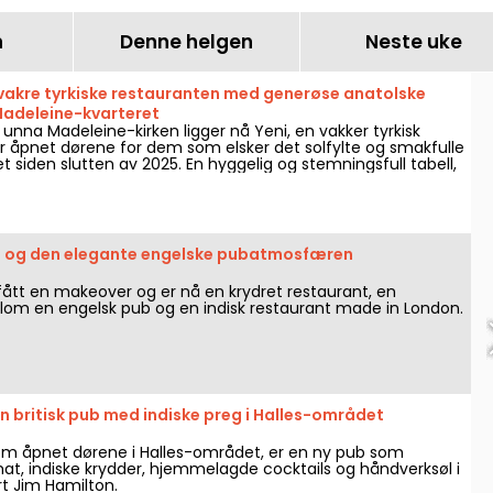
n
Denne helgen
Neste uke
n vakre tyrkiske restauranten med generøse anatolske
 Madeleine-kvarteret
t unna Madeleine-kirken ligger nå Yeni, en vakker tyrkisk
 åpnet dørene for dem som elsker det solfylte og smakfulle
et siden slutten av 2025. En hyggelig og stemningsfull tabell,
peritiff med mezzé om kvelden, hvor gjestfriheten er like
ne.
n og den elegante engelske pubatmosfæren
 fått en makeover og er nå en krydret restaurant, en
om en engelsk pub og en indisk restaurant made in London.
 en britisk pub med indiske preg i Halles-området
 som åpnet dørene i Halles-området, er en ny pub som
mat, indiske krydder, hjemmelagde cocktails og håndverksøl i
ert Jim Hamilton.