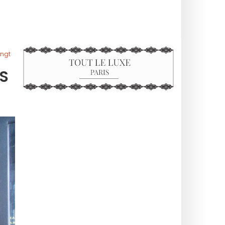
engt
S