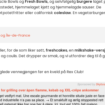
scle Bowls og
Fresh Bowls,
og selvfølgelig
burgere
laget 
rkstedet, hjemmelaget kjøtt og hjemmelagde sauser. De
tpotetfritter eller californisk
coleslaw
. En vegetarburger 
s og Île-de-France
ler, for de som liker søtt,
freshcakes
, en
milkshake-vers
g coulis. Det drypper av smak, og vi utfordrer deg til å 
l glede vennegjengen før en kveld på Rex Club!