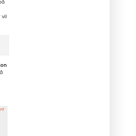
på
vil
jon
gå