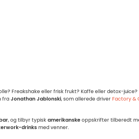
le? Freakshake eller frisk frukt? Kaffe eller detox-juice?
 fra
Jonathan Jablonski
, som allerede driver
Factory & 
ebar
, og tilbyr typisk
amerikanske
oppskrifter tilberedt 
terwork-drinks
med venner.