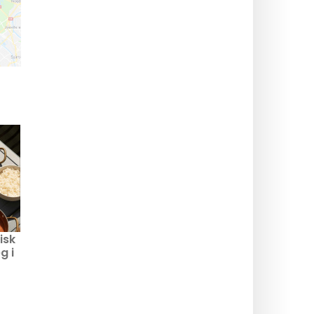
tisk
g i