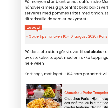
På menyen står blant annet californiske Mu
håndverksmessig glutenfritt brød bakt i ve
serveres med pommes
frites
med timian, sø
tilfredsstille de som er bekymret!
LES OGSÅ
Gode tips for uken 10.–16. august 2026 i Pari
På den søte siden går vi over til
ostekaker
el
av ostekake, toppet med en rekke toppings o
hele veien.
Kort sagt, mat laget i USA som garantert vi