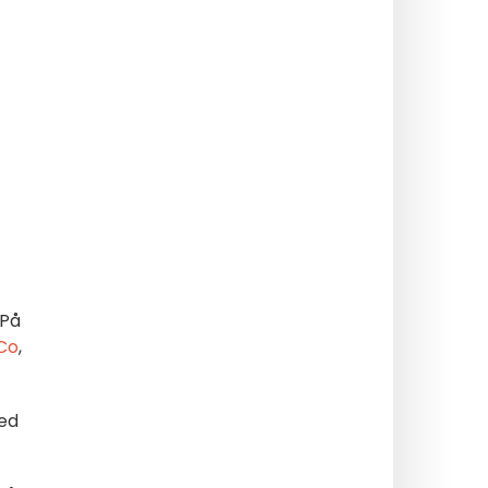
 På
Co
,
med