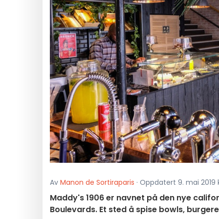
Av
Manon de Sortiraparis
· Oppdatert 9. mai 2019 k
Maddy's 1906 er navnet på den nye califo
Boulevards. Et sted å spise bowls, burger