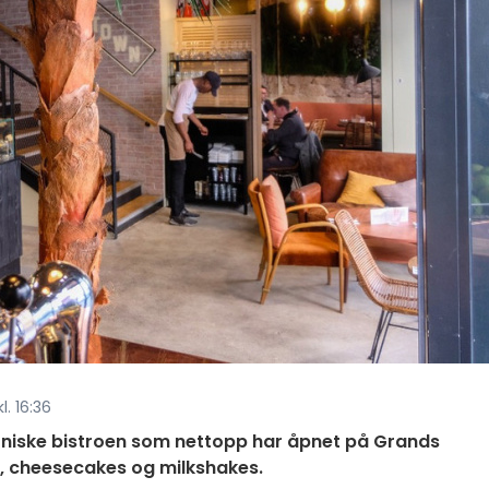
l. 16:36
rniske bistroen som nettopp har åpnet på Grands
e, cheesecakes og milkshakes.