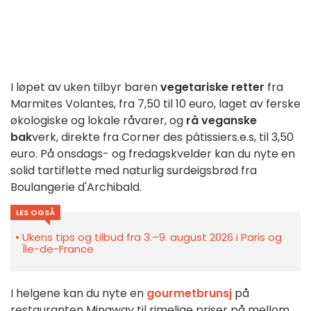
I løpet av uken tilbyr baren
vegetariske retter
fra
Marmites Volantes, fra 7,50 til 10 euro, laget av ferske
økologiske og lokale råvarer, og
rå veganske
bak
verk, direkte fra Corner des pâtissiers.e.s, til 3,50
euro. På onsdags- og fredagskvelder kan du nyte en
solid tartiflette med naturlig surdeigsbrød fra
Boulangerie d'Archibald.
LES OGSÅ
Ukens tips og tilbud fra 3.–9. august 2026 i Paris og
Île-de-France
I helgene kan du nyte en
gourmetbrunsj
på
restauranten Mingway til rimelige priser på mellom