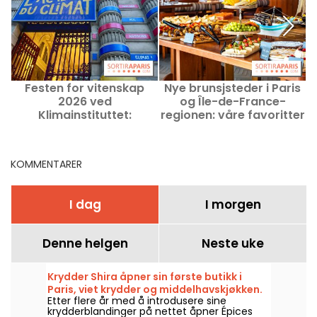
Festen for vitenskap
Nye brunsjsteder i Paris
2026 ved
og Île-de-France-
Klimainstituttet:
regionen: våre favoritter
u
aktiviteter om været
KOMMENTARER
I dag
I morgen
Denne helgen
Neste uke
Krydder Shira åpner sin første butikk i
Paris, viet krydder og middelhavskjøkken.
Etter flere år med å introdusere sine
krydderblandinger på nettet åpner Épices