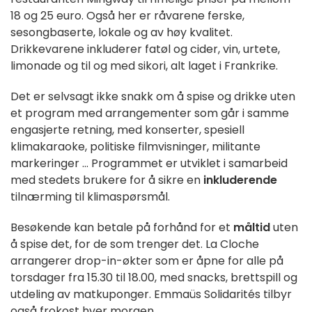
18 og 25 euro. Også her er råvarene ferske,
sesongbaserte, lokale og av høy kvalitet.
Drikkevarene inkluderer fatøl og cider, vin, urtete,
limonade og til og med sikori, alt laget i Frankrike.
Det er selvsagt ikke snakk om å spise og drikke uten
et program med arrangementer som går i samme
engasjerte retning, med konserter, spesiell
klimakaraoke, politiske filmvisninger, militante
markeringer ... Programmet er utviklet i samarbeid
med stedets brukere for å sikre en
inkluderende
tilnærming til klimaspørsmål.
Besøkende kan betale på forhånd for et
måltid
uten
å spise det, for de som trenger det.
La Cloche
arrangerer drop-in-økter som er åpne for alle på
torsdager fra 15.30 til 18.00, med snacks, brettspill og
utdeling av matkuponger. Emmaüs Solidarités tilbyr
også frokost hver morgen.