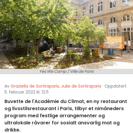
Yes We Camp / Ville de Paris
Av
Graziella de Sortiraparis
,
Julie de Sortiraparis
· Oppdatert
5. februar 2022 kl. 12:11
Buvette de l'Académie du Climat, en ny restaurant
og livsstilsrestaurant i Paris, tilbyr et nimåneders
program med festlige arrangementer og
ultralokale råvarer for sosialt ansvarlig mat og
drikke.