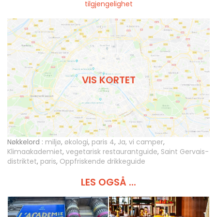
tilgjengelighet
VIS KORTET
Nøkkelord :
miljø
,
økologi
,
paris 4
,
Ja, vi camper
,
Klimaakademiet
,
vegetarisk restaurantguide
,
Saint Gervais-
distriktet
,
paris
,
Oppfriskende drikkeguide
LES OGSÅ ...