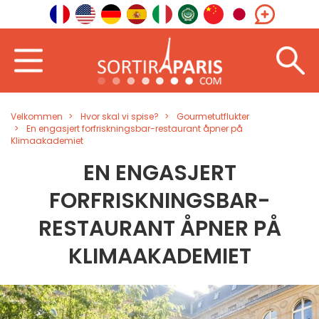
Velkommen
Hvor skal vi spise?
Gourmetutflukter
En engasjert forfriskningsbar-restaurant åpner på
Klimaakademiet
EN ENGASJERT
FORFRISKNINGSBAR-
RESTAURANT ÅPNER PÅ
KLIMAAKADEMIET