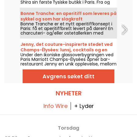
Shira sin første fysiske butikk i Paris. Fra og
med september 2026 åpner kjeden i Marché
Saint-Martin i 10. arrondissement, med en
Bonne Tranche: en aperitiff som leveres på
dagligvarebutikk, et tilbud av
sykkel og som har slagkraft
middelhavsmat til take-away og et utvalg
Bonne Tranche er et nytt aperitiffkonsept i
delikatesser fra hele verden.
Paris: få et aperitiffbrett levert på døren! En
charcuteri- og/eller ostetallerken med
vegetariske alternativer levert på sykkel i
Paris og de indre forstedene. Bestill drikke og
Jenny, det couture-inspirerte stedet ved
mat til din neste aperitiff nå!
Champs-Élysées: lunsj, cocktails og en
Under den ikoniske glassoverbygningen ved
elegant tea time
Paris Marriott Champs-Élysées åpner bar-
restaurant Jenny en unik opplevelse, mellom
motearv og moderne gastronomi. Raffinert
lunsj, elegant teetid, signaturcocktails og
Avgrens søket ditt
inspirerte middager: en parisisk adresse hvor
hvert øyeblikk blir et unntaksøyeblikk, hver
dag fram til midnatt.
NYHETER
Info Wire
+ Lyder
Torsdag