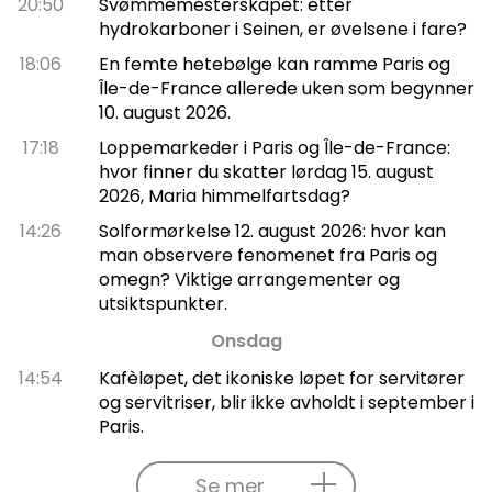
20:50
Svømmemesterskapet: etter
hydrokarboner i Seinen, er øvelsene i fare?
18:06
En femte hetebølge kan ramme Paris og
Île-de-France allerede uken som begynner
10. august 2026.
17:18
Loppemarkeder i Paris og Île-de-France:
hvor finner du skatter lørdag 15. august
2026, Maria himmelfartsdag?
14:26
Solformørkelse 12. august 2026: hvor kan
man observere fenomenet fra Paris og
omegn? Viktige arrangementer og
utsiktspunkter.
Onsdag
14:54
Kafèløpet, det ikoniske løpet for servitører
og servitriser, blir ikke avholdt i september i
Paris.
Se mer