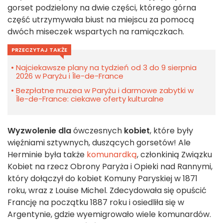
gorset podzielony na dwie części, którego górna
część utrzymywała biust na miejscu za pomocą
dwóch miseczek wspartych na ramiączkach.
PRZECZYTAJ TAKŻE
Najciekawsze plany na tydzień od 3 do 9 sierpnia
2026 w Paryżu i Île-de-France
Bezpłatne muzea w Paryżu i darmowe zabytki w
Île-de-France: ciekawe oferty kulturalne
Wyzwolenie dla
ówczesnych
kobiet
, które były
więźniami sztywnych, duszących gorsetów! Ale
Herminie była także
komunardką
, członkinią Związku
Kobiet na rzecz Obrony Paryża i Opieki nad Rannymi,
który dołączył do kobiet Komuny Paryskiej w 1871
roku, wraz z Louise Michel. Zdecydowała się opuścić
Francję na początku 1887 roku i osiedliła się w
Argentynie, gdzie wyemigrowało wiele komunardów.