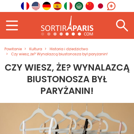
Powitanie
Kultura
Historia i dziedzictwo
Czy wiesz, że? Wynalazcą biustonosza był paryżanin!
CZY WIESZ, ŻE? WYNALAZCĄ
BIUSTONOSZA BYŁ
PARYŻANIN!