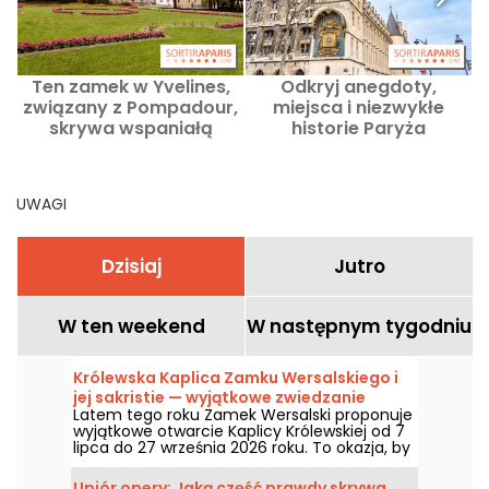
Ten zamek w Yvelines,
Odkryj anegdoty,
związany z Pompadour,
miejsca i niezwykłe
skrywa wspaniałą
historie Paryża
posiadłość i japoński
ogród.
UWAGI
Dzisiaj
Jutro
W ten weekend
W następnym tygodniu
Królewska Kaplica Zamku Wersalskiego i
jej sakristie — wyjątkowe zwiedzanie
Latem tego roku Zamek Wersalski proponuje
latem 2026 roku
wyjątkowe otwarcie Kaplicy Królewskiej od 7
lipca do 27 września 2026 roku. To okazja, by
podziwiać jego nawę, malowany sufit,
sakristie, intarsję kamienną i tyle innych
Upiór opery: Jaką część prawdy skrywa