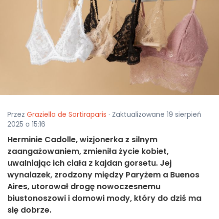
Przez
Graziella de Sortiraparis
· Zaktualizowane 19 sierpień
2025 o 15:16
Herminie Cadolle, wizjonerka z silnym
zaangażowaniem, zmieniła życie kobiet,
uwalniając ich ciała z kajdan gorsetu. Jej
wynalazek, zrodzony między Paryżem a Buenos
Aires, utorował drogę nowoczesnemu
biustonoszowi i domowi mody, który do dziś ma
się dobrze.