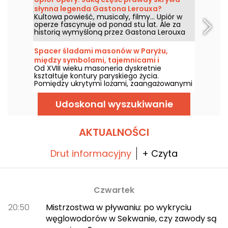
piękności!
słynna legenda Gastona Lerouxa?
Kultowa powieść, musicaly, filmy... Upiór w
operze fascynuje od ponad stu lat. Ale za
historią wymyśloną przez Gastona Lerouxa
kryje się kilka naprawdę realnych faktów
związanych z Palais Garnier. Upadek
Spacer śladami masonów w Paryżu,
żyrandola, tajemnicze jezioro podziemne,
między symbolami, tajemnicami i
zarezerwowana loża... Co z tej legendy
Od XVIII wieku masoneria dyskretnie
dziedzictwem
zostało?
kształtuje kontury paryskiego życia.
Pomiędzy ukrytymi lożami, zaangażowanymi
osobowościami i symbolami wyrytymi na
fasadach, Paryż jest masońską stolicą.
Udoskonal wyszukiwanie
Podążaj śladami masonów, aby czytać
między kamieniami i odkrywać ten
inicjacyjny Paryż.
AKTUALNOŚCI
Drut informacyjny
+ Czyta
Czwartek
20:50
Mistrzostwa w pływaniu: po wykryciu
węglowodorów w Sekwanie, czy zawody są