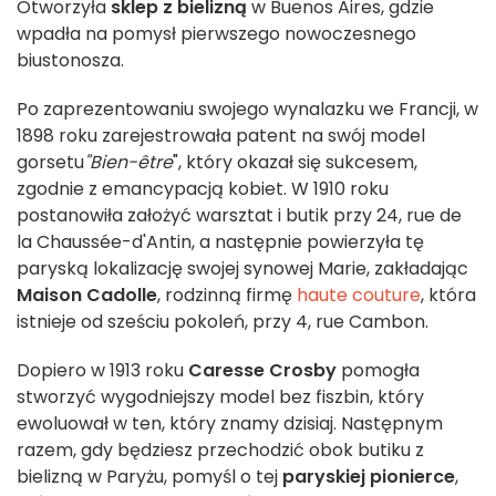
Otworzyła
sklep z bielizną
w Buenos Aires, gdzie
wpadła na pomysł pierwszego nowoczesnego
biustonosza.
Po zaprezentowaniu swojego wynalazku we Francji, w
1898 roku zarejestrowała patent na swój model
gorsetu
"Bien-être
", który okazał się sukcesem,
zgodnie z emancypacją kobiet. W 1910 roku
postanowiła założyć warsztat i butik przy 24, rue de
la Chaussée-d'Antin, a następnie powierzyła tę
paryską lokalizację swojej synowej Marie, zakładając
Maison Cadolle
, rodzinną firmę
haute couture
, która
istnieje od sześciu pokoleń, przy 4, rue Cambon.
Dopiero w 1913 roku
Caresse Crosby
pomogła
stworzyć wygodniejszy model bez fiszbin, który
ewoluował w ten, który znamy dzisiaj. Następnym
razem, gdy będziesz przechodzić obok butiku z
bielizną w Paryżu, pomyśl o tej
paryskiej pionierce
,