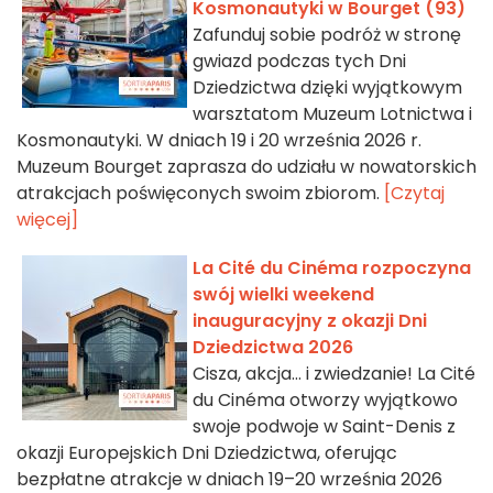
Kosmonautyki w Bourget (93)
Zafunduj sobie podróż w stronę
gwiazd podczas tych Dni
Dziedzictwa dzięki wyjątkowym
warsztatom Muzeum Lotnictwa i
Kosmonautyki. W dniach 19 i 20 września 2026 r.
Muzeum Bourget zaprasza do udziału w nowatorskich
atrakcjach poświęconych swoim zbiorom.
[Czytaj
więcej]
La Cité du Cinéma rozpoczyna
swój wielki weekend
inauguracyjny z okazji Dni
Dziedzictwa 2026
Cisza, akcja… i zwiedzanie! La Cité
du Cinéma otworzy wyjątkowo
swoje podwoje w Saint-Denis z
okazji Europejskich Dni Dziedzictwa, oferując
bezpłatne atrakcje w dniach 19–20 września 2026