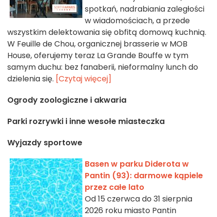
spotkań, nadrabiania zaległości
w wiadomościach, a przede
wszystkim delektowania się obfitą domową kuchnią.
W Feuille de Chou, organicznej brasserie w MOB
House, oferujemy teraz La Grande Bouffe w tym
samym duchu: bez fanaberii, nieformalny lunch do
dzielenia się.
[Czytaj więcej]
Ogrody zoologiczne i akwaria
Parki rozrywki i inne wesołe miasteczka
Wyjazdy sportowe
Basen w parku Diderota w
Pantin (93): darmowe kąpiele
przez całe lato
Od 15 czerwca do 31 sierpnia
2026 roku miasto Pantin