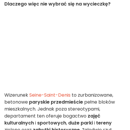
Dlaczego więc nie wybrać się na wycieczkę?
Wizerunek
Seine-Saint-Denis
to zurbanizowane,
betonowe
paryskie przedmieście
pełne bloków
mieszkalnych. Jednak poza stereotypami,
departament ten oferuje bogactwo
zajęć
kulturalnych
i
sportowych
,
duże parki
i
tereny
zielone oraz
zabytki historyczne
. Zaledwie rzut