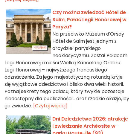
Czy można zwiedzać Hôtel de
Salm, Pałac Legii Honorowej w
Paryżu?
Na przeciwko Muzeum d'Orsay
Hôtel de Salm jest jednym z
arcydzieł paryskiego
neoklasycyzmu. Został Pałacem
Legii Honorowej i mieści Wielką Kancelarię Orderu
Legii Honorowej – najwyższego francuskiego
odznaczenia. Za jego majestatyczną rotundą kryje
się wyjątkowe dziedzictwo i blisko dwa wieki historii.
Poznaj sekrety tego pałacu, który zwykle pozostaje
niedostępny dla publiczności… oraz rzadkie okazje, by
go zwiedzić.
[Czytaj więcej]
Dni Dziedzictwa 2026: atrakcje
i zwiedzanie Archéosite w
parku Haute-Île (93)