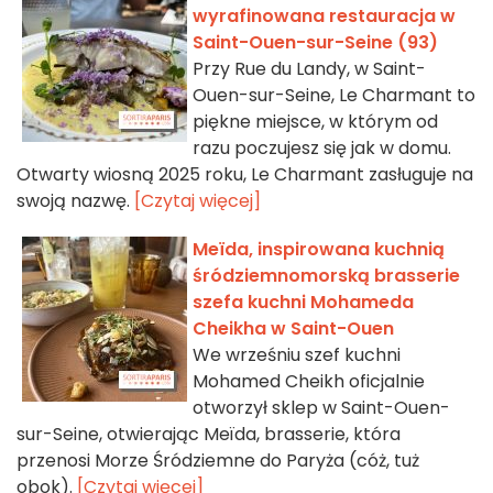
wyrafinowana restauracja w
Saint-Ouen-sur-Seine (93)
Przy Rue du Landy, w Saint-
Ouen-sur-Seine, Le Charmant to
piękne miejsce, w którym od
razu poczujesz się jak w domu.
Otwarty wiosną 2025 roku, Le Charmant zasługuje na
swoją nazwę.
[Czytaj więcej]
Meïda, inspirowana kuchnią
śródziemnomorską brasserie
szefa kuchni Mohameda
Cheikha w Saint-Ouen
We wrześniu szef kuchni
Mohamed Cheikh oficjalnie
otworzył sklep w Saint-Ouen-
sur-Seine, otwierając Meïda, brasserie, która
przenosi Morze Śródziemne do Paryża (cóż, tuż
obok).
[Czytaj więcej]