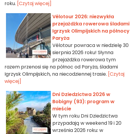
roku.
[Czytaj więcej]
Vélotour 2026: niezwykła
przejażdżka rowerowa śladami
Igrzysk Olimpijskich na północy
Paryża
Vélotour powraca w niedzielę 30
sierpnia 2026 roku! Słynna
przejażdżka rowerowa tym
razem przenosi się na północ od Paryża, śladami
Igrzysk Olimpijskich, na niecodziennej trasie.
[Czytaj
więcej]
Dni Dziedzictwa 2026 w
Bobigny (93): program w
mieście
W tym roku Dni Dziedzictwa
przypadają w weekend 19 i 20
września 2026 roku: w