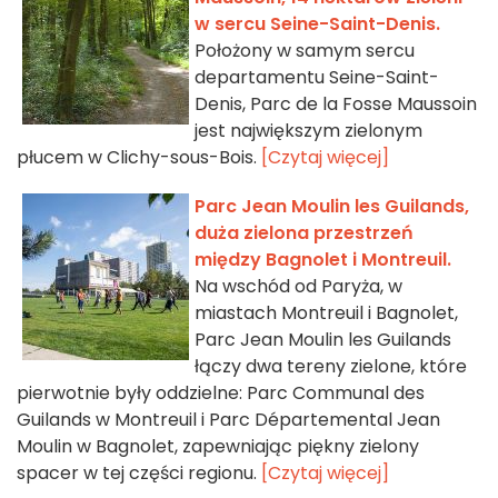
w sercu Seine-Saint-Denis.
Położony w samym sercu
departamentu Seine-Saint-
Denis, Parc de la Fosse Maussoin
jest największym zielonym
płucem w Clichy-sous-Bois.
[Czytaj więcej]
Parc Jean Moulin les Guilands,
duża zielona przestrzeń
między Bagnolet i Montreuil.
Na wschód od Paryża, w
miastach Montreuil i Bagnolet,
Parc Jean Moulin les Guilands
łączy dwa tereny zielone, które
pierwotnie były oddzielne: Parc Communal des
Guilands w Montreuil i Parc Départemental Jean
Moulin w Bagnolet, zapewniając piękny zielony
spacer w tej części regionu.
[Czytaj więcej]