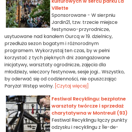
kulturowych w sercu parku La
Villette
Sponsorowane - W sierpniu
Jardin21, tzw. trzecie miejsce
festynowo-przyrodnicze,
usytuowane nad kanałem Ourcq w 19. dzielnicy,
przedłuża sezon bogatym i różnorodnym
programem. Wykorzystaj ten czas, by w pełni
korzystać z tych pięknych dni: zaangażowane
inicjatywy, warsztaty ogrodnicze, zajęcia dla
młodzieży, wieczory festynowe, sesje jogi… Wszystko,
by oderwać się od codzienności, nie opuszczając
Paryża! Wstęp wolny.
[Czytaj więcej]
Festiwal Recyklingu: bezpłatne
warsztaty twórcze i sprzedaż
charytatywna w Montreuil (93)
Festiwal Recyklingu łączy punkty
odzysku i recyklingu z Île-de-