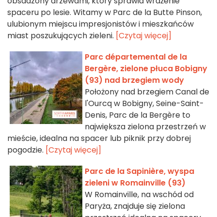
obsadzony drzewami, który sprawia wrażenie
spaceru po lesie. Witamy w Parc de la Butte Pinson,
ulubionym miejscu impresjonistów i mieszkańców
miast poszukujących zieleni.
[Czytaj więcej]
Parc départemental de la
Bergère, zielone płuca Bobigny
(93) nad brzegiem wody
Położony nad brzegiem Canal de
l'Ourcq w Bobigny, Seine-Saint-
Denis, Parc de la Bergère to
największa zielona przestrzeń w
mieście, idealna na spacer lub piknik przy dobrej
pogodzie.
[Czytaj więcej]
Parc de la Sapinière, wyspa
zieleni w Romainville (93)
W Romainville, na wschód od
Paryża, znajduje się zielona