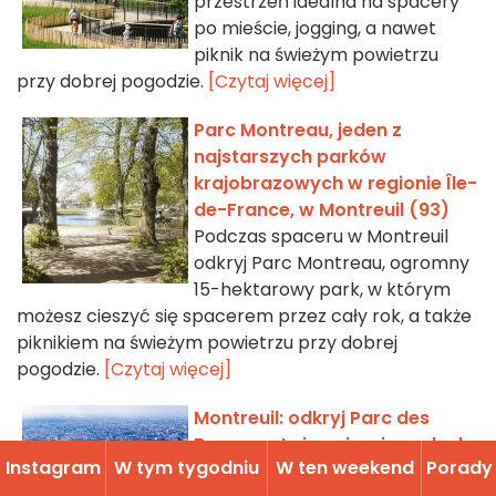
przestrzeń idealna na spacery
po mieście, jogging, a nawet
piknik na świeżym powietrzu
przy dobrej pogodzie.
[Czytaj więcej]
Parc Montreau, jeden z
najstarszych parków
krajobrazowych w regionie Île-
de-France, w Montreuil (93)
Podczas spaceru w Montreuil
odkryj Parc Montreau, ogromny
15-hektarowy park, w którym
możesz cieszyć się spacerem przez cały rok, a także
piknikiem na świeżym powietrzu przy dobrej
pogodzie.
[Czytaj więcej]
Montreuil: odkryj Parc des
Beaumonts i zapierający dech
Instagram
W tym tygodniu
W ten weekend
Porady
w piersiach widok na Paryż