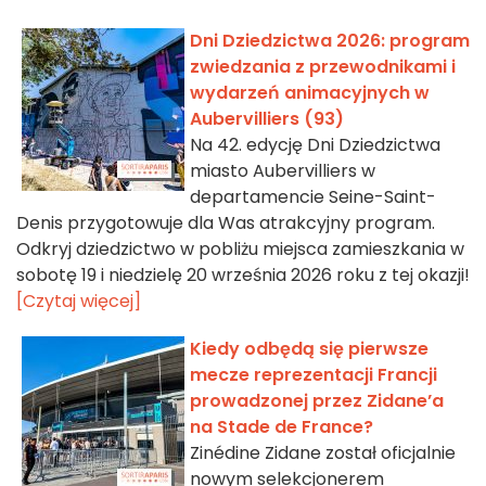
Dni Dziedzictwa 2026: program
zwiedzania z przewodnikami i
wydarzeń animacyjnych w
Aubervilliers (93)
Na 42. edycję Dni Dziedzictwa
miasto Aubervilliers w
departamencie Seine-Saint-
Denis przygotowuje dla Was atrakcyjny program.
Odkryj dziedzictwo w pobliżu miejsca zamieszkania w
sobotę 19 i niedzielę 20 września 2026 roku z tej okazji!
[Czytaj więcej]
Kiedy odbędą się pierwsze
mecze reprezentacji Francji
prowadzonej przez Zidane’a
na Stade de France?
Zinédine Zidane został oficjalnie
nowym selekcjonerem