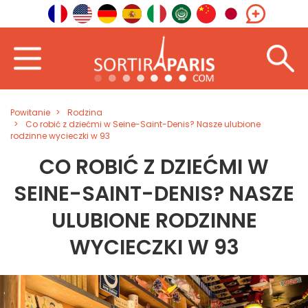
Powitanie
Rodzina
Co robić z dziećmi w Seine-Saint-Denis? Nasze ulubione
rodzinne wycieczki w 93
CO ROBIĆ Z DZIEĆMI W
SEINE-SAINT-DENIS? NASZE
ULUBIONE RODZINNE
WYCIECZKI W 93