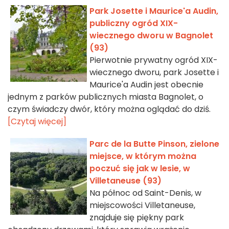
Park Josette i Maurice'a Audin,
publiczny ogród XIX-
wiecznego dworu w Bagnolet
(93)
Pierwotnie prywatny ogród XIX-
wiecznego dworu, park Josette i
Maurice'a Audin jest obecnie
jednym z parków publicznych miasta Bagnolet, o
czym świadczy dwór, który można oglądać do dziś.
[Czytaj więcej]
Parc de la Butte Pinson, zielone
miejsce, w którym można
poczuć się jak w lesie, w
Villetaneuse (93)
Na północ od Saint-Denis, w
miejscowości Villetaneuse,
znajduje się piękny park