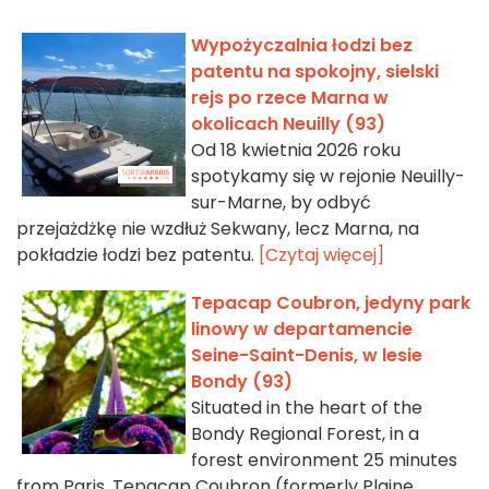
Wypożyczalnia łodzi bez
patentu na spokojny, sielski
rejs po rzece Marna w
okolicach Neuilly (93)
Od 18 kwietnia 2026 roku
spotykamy się w rejonie Neuilly-
sur-Marne, by odbyć
przejażdżkę nie wzdłuż Sekwany, lecz Marna, na
pokładzie łodzi bez patentu.
[Czytaj więcej]
Tepacap Coubron, jedyny park
linowy w departamencie
Seine-Saint-Denis, w lesie
Bondy (93)
Situated in the heart of the
Bondy Regional Forest, in a
forest environment 25 minutes
from Paris, Tepacap Coubron (formerly Plaine