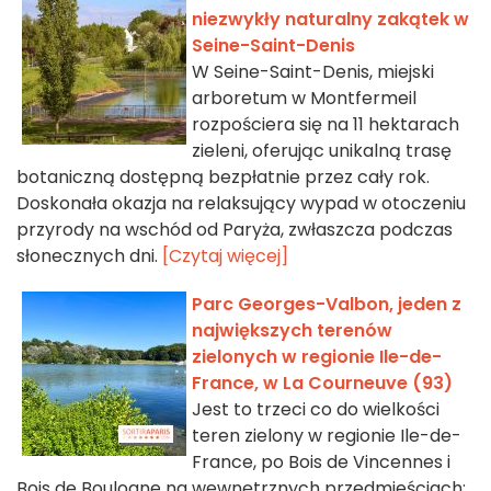
niezwykły naturalny zakątek w
Seine-Saint-Denis
W Seine-Saint-Denis, miejski
arboretum w Montfermeil
rozpościera się na 11 hektarach
zieleni, oferując unikalną trasę
botaniczną dostępną bezpłatnie przez cały rok.
Doskonała okazja na relaksujący wypad w otoczeniu
przyrody na wschód od Paryża, zwłaszcza podczas
słonecznych dni.
[Czytaj więcej]
Parc Georges-Valbon, jeden z
największych terenów
zielonych w regionie Ile-de-
France, w La Courneuve (93)
Jest to trzeci co do wielkości
teren zielony w regionie Ile-de-
France, po Bois de Vincennes i
Bois de Boulogne na wewnętrznych przedmieściach: