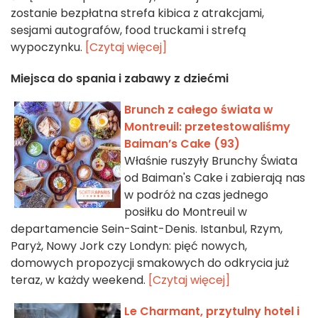
zostanie bezpłatna strefa kibica z atrakcjami,
sesjami autografów, food truckami i strefą
wypoczynku.
[Czytaj więcej]
Miejsca do spania i zabawy z dziećmi
Brunch z całego świata w
Montreuil: przetestowaliśmy
Baiman’s Cake (93)
Właśnie ruszyły Brunchy Świata
od Baiman's Cake i zabierają nas
w podróż na czas jednego
posiłku do Montreuil w
departamencie Sein-Saint-Denis. Istanbul, Rzym,
Paryż, Nowy Jork czy Londyn: pięć nowych,
domowych propozycji smakowych do odkrycia już
teraz, w każdy weekend.
[Czytaj więcej]
Le Charmant, przytulny hotel i