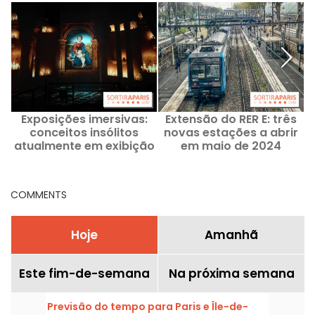
Exposições imersivas:
Extensão do RER E: três
conceitos insólitos
novas estações a abrir
atualmente em exibição
em maio de 2024
em Paris e na região da
Ilha de França
COMMENTS
Hoje
Amanhã
Este fim-de-semana
Na próxima semana
Previsão do tempo para Paris e Île-de-