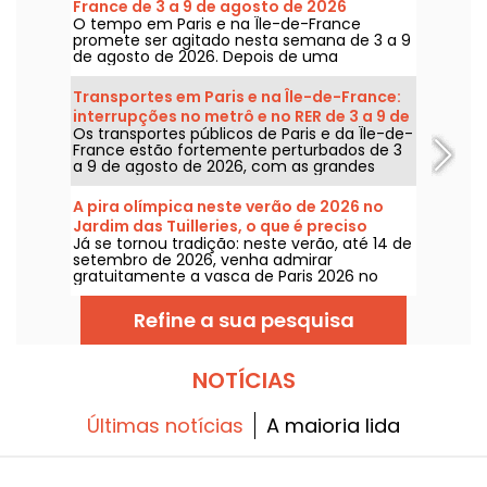
France de 3 a 9 de agosto de 2026
O tempo em Paris e na Île-de-France
promete ser agitado nesta semana de 3 a 9
de agosto de 2026. Depois de uma
segunda-feira de calor extremo, com risco
de tempestades, as temperaturas vão cair
Transportes em Paris e na Île-de-France:
gradualmente antes do retorno de tempo
interrupções no metrô e no RER de 3 a 9 de
mais quente e ensolarado para o fim de
Os transportes públicos de Paris e da Île-de-
agosto de 2026
semana.
France estão fortemente perturbados de 3
a 9 de agosto de 2026, com as grandes
obras de verão que afetam gravemente
algumas linhas, segundo a RATP e a SNCF.
A pira olímpica neste verão de 2026 no
Jardim das Tuilleries, o que é preciso
Já se tornou tradição: neste verão, até 14 de
saber
setembro de 2026, venha admirar
gratuitamente a vasca de Paris 2026 no
Jardim das Tulherias.
Refine a sua pesquisa
NOTÍCIAS
Últimas notícias
A maioria lida